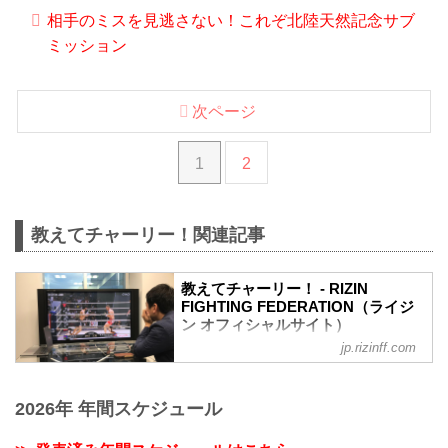
相手のミスを見逃さない！これぞ北陸天然記念サブ
ミッション
次ページ
1
2
教えてチャーリー！関連記事
教えてチャーリー！ - RIZIN
FIGHTING FEDERATION（ライジ
ン オフィシャルサイト）
jp.rizinff.com
格闘技観戦 初心者の雷美（らいみ）が、
RIZINマッチメーカーのチャーリー氏とと
もに、試合の攻防や技などを教えてもら
2026年 年間スケジュール
いながら“これを読めば格闘技観戦がもっ
と楽しくなる！”を目指して見どころを紹
介していく企画、それが「教えてチャー