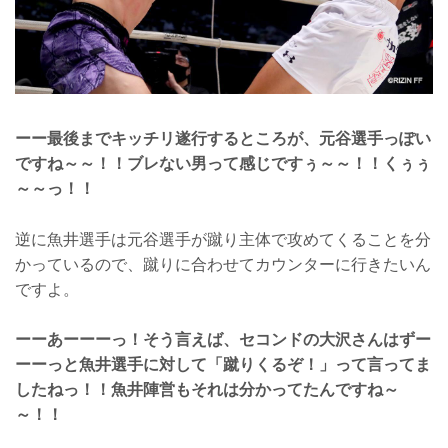
ーー最後までキッチリ遂行するところが、元谷選手っぽい
ですね～～！！ブレない男って感じですぅ～～！！くぅぅ
～～っ！！
逆に魚井選手は元谷選手が蹴り主体で攻めてくることを分
かっているので、蹴りに合わせてカウンターに行きたいん
ですよ。
ーーあーーーっ！そう言えば、セコンドの大沢さんはずー
ーーっと魚井選手に対して「蹴りくるぞ！」って言ってま
したねっ！！魚井陣営もそれは分かってたんですね～
～！！