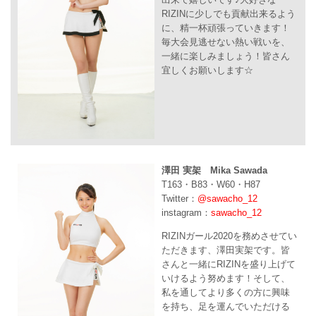
RIZINに少しでも貢献出来るよう
に、精一杯頑張っていきます！
毎大会見逃せない熱い戦いを、
一緒に楽しみましょう！皆さん
宜しくお願いします☆
澤田 実架 Mika Sawada
T163・B83・W60・H87
Twitter：
@sawacho_12
instagram：
sawacho_12
RIZINガール2020を務めさせてい
ただきます、澤田実架です。皆
さんと一緒にRIZINを盛り上げて
いけるよう努めます！そして、
私を通してより多くの方に興味
を持ち、足を運んでいただける