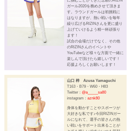
に掴むことができた念願のRIZIN
ガール2020を務めさせて頂きま
す。ラウンドガールは初挑戦に
はなりますが、熱い戦いを毎年
繰り広げるRIZINさんを更に盛り
上げていけるよう精一杯頑張り
ます！
試合の会場だけでなく、その他
のRIZINさんのイベントや
YouTubeなど様々な方面で一緒に
楽しんで頂けたら嬉しいです！
応援よろしくお願いします！
山口 梓 Azusa Yamaguchi
T163・B79・W60・H83
Twitter：
@a_____sa80
instagram：
aznk80
身体を動かすことやスポーツが
大好きな私です♪今回RIZINガー
ルになれて、選手の皆さんの熱
い戦いをサポート出来ることが