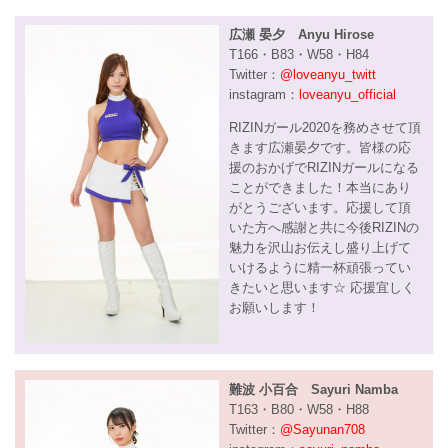
広瀬 晏夕 Anyu Hirose
T166・B83・W58・H84
Twitter：
@loveanyu_twitt
instagram：
loveanyu_official
RIZINガール2020を務めさせて頂
きます広瀬晏夕です。皆様の応
援のおかげでRIZINガールになる
ことができました！本当にあり
がとうございます。応援して頂
いた方へ感謝と共に今後RIZINの
魅力を沢山お伝えし盛り上げて
いけるように精一杯頑張ってい
きたいと思います☆ 応援宜しく
お願いします！
難波 小百合 Sayuri Namba
T163・B80・W58・H88
Twitter：
@Sayunan708