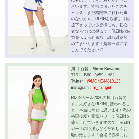
に夢のようです。ありがとうご
ざいます。‪皆様に頂いたこのチ
ャンス。‪まだ格闘技に触れた事
のない方や、RIZINを以前より応
援下さっている皆様にも、初心
者ならではの視点で、RIZINの魅
力を伝えられる様、誠心誠意努
めてまいります！‪是非一緒に楽
しんでください♡‬‬‬‬‬‬‬‬
川目 百音 Mone Kawame
T161・B80・W59・H82
Twitter：
@MONE44813123
instagram：
m_rizingirl
RIZINガール2020の川目百音で
す。大好きなRIZINに携われるこ
と、本当に幸せに思います♪ 私の
格闘技愛と元気パワーでRIZINを
盛り上げていきますので、RIZIN
ガールの応援もどうぞ宜しくお
願い致します！会場で皆様にお