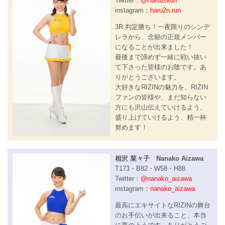
Twitter：
@Haru2nrun
instagram：
haru2n.run
3R.判定勝ち！一夜限りのシンデ
レラから、念願の正規メンバー
になることが出来ました！
最後まで諦めず一緒に戦い抜い
て下さった皆様のお陰です。あ
りがとうございます。
大好きなRIZINの魅力を、RIZIN
ファンの皆様や、まだ知らない
方にも沢山伝えていけるよう、
盛り上げていけるよう、精一杯
努めます！
相沢 菜々子 Nanako Aizawa
T173・B82・W58・H88
Twitter：
@nanako_aizawa
instagram：
nanako_aizawa
最高にエキサイトなRIZINの舞台
のお手伝いが出来ること、本当