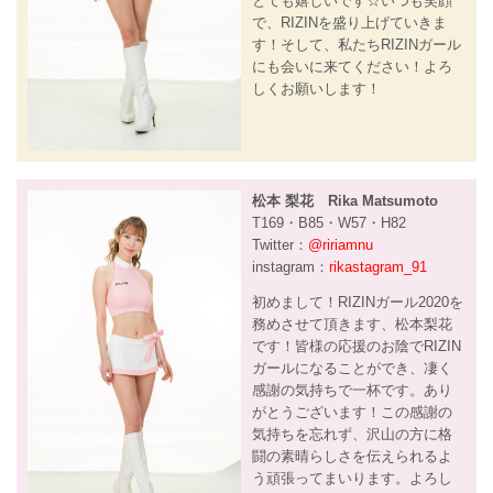
とても嬉しいです☆いつも笑顔
で、RIZINを盛り上げていきま
す！そして、私たちRIZINガール
にも会いに来てください！よろ
しくお願いします！
松本 梨花 Rika Matsumoto
T169・B85・W57・H82
Twitter：
@ririamnu
instagram：
rikastagram_91
初めまして！RIZINガール2020を
務めさせて頂きます、松本梨花
です！皆様の応援のお陰でRIZIN
ガールになることができ、凄く
感謝の気持ちで一杯です。あり
がとうございます！この感謝の
気持ちを忘れず、沢山の方に格
闘の素晴らしさを伝えられるよ
う頑張ってまいります。よろし