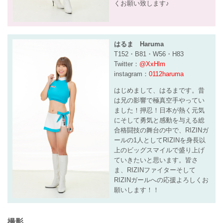
くお願い致します♪
はるま Haruma
T152・B81・W56・H83
Twitter：
@XxHlm
instagram：
0112haruma
はじめまして、はるまです。昔
は兄の影響で極真空手やってい
ました！押忍！日本が熱く元気
にそして勇気と感動を与える総
合格闘技の舞台の中で、RIZINガ
ールの1人としてRIZINを身長以
上のビッグスマイルで盛り上げ
ていきたいと思います。皆さ
ま、RIZINファイターそして
RIZINガールへの応援よろしくお
願いします！！
撮影