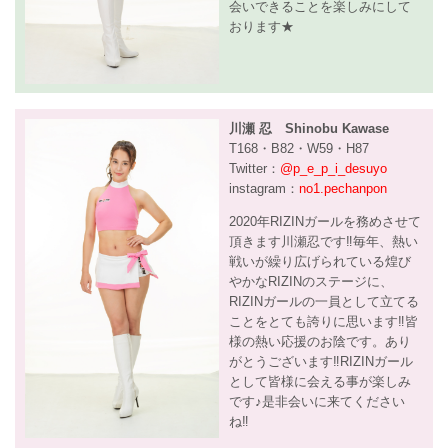
会いできることを楽しみにして
おります★
川瀬 忍 Shinobu Kawase
T168・B82・W59・H87
Twitter：
@p_e_p_i_desuyo
instagram：
no1.pechanpon
2020年RIZINガールを務めさせて
頂きます川瀬忍です‼️毎年、熱い
戦いが繰り広げられている煌び
やかなRIZINのステージに、
RIZINガールの一員として立てる
ことをとても誇りに思います‼️皆
様の熱い応援のお陰です。あり
がとうございます‼️RIZINガール
として皆様に会える事が楽しみ
です♪是非会いに来てください
ね‼️