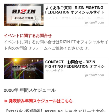
よくあるご質問 - RIZIN FIGHTING
FEDERATION オフィシャルサイト
よくあるご質問をまとめました。お問合
jp.rizinff.com
わせの前に、一度ご確認下さい。
チケットに関してよくあるご質問
Q1. より良い席で観戦したいのですが、
イベントに関するお問合せ
どの先行でチケットを買うと一番良い席
イベントに関するお問い合せはRIZIN FFオフィシャルサイ
で見れますか？
A. ①ファンクラブ先行（超強者→強者）
ト内のお問合せフォームへご連絡くださいませ。
→ ②オフィシャル系の先行（番組・チラ
シ・メルマガ・オフィシャルサイト先行
等）→ ③プレイガイドの一般発売。こち
CONTACT お問合せ - RIZIN
らの順番となります。
FIGHTING FEDERATION オフィシ
ャルサイト
※予約流れや演出の変更などで前後する
jp.rizinff.com
場合があります。
RIZIN FIGHTING FEDERATION オフィシ
※選手応援シートは大会毎に異なり、こ
ャルサイトへのお問い合わせはこちら -
の順番には含まれていません。
格闘技イベント「RIZIN」（ライジン）と
2026年 年間スケジュール
※超強者...
「RIZIN FIGHTING FEDERATION」（ラ
イジン ファイティング フェデレーショ
≫ 発表済み年間スケジュールはこちら
ン）の情報・加盟団体について発信して
いきます。
【8/11(火･祝)開催】RIZIN.54 トヨタアリーナ大会