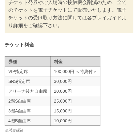
チケット発券やご入場時の接触機会削減のため、全て
入退場規制の実施、また禁止事項を設け
るなど、新たな取り組みを行いますので
のチケットを電子チケットにて販売いたします。電子
ご案内いたします。
チケットの受け取り方法に関しては各プレイガイドよ
皆さまには大変ご不便をおかけいたしま
り詳細をご確認下さい。
すが、安心してご来場・ご観戦いただけ
ますよう努めてまいりますので、何卒ご
理解とご協力のほどよろしくお願いいた
します。
チケット料金
※なおこ...
券種
料金
VIP指定席
100,000円 ＜特典付＞
SRS指定席
30,000円
アリーナ後方自由席
20,000円
2階S自由席
25,000円
3階A自由席
15,000円
4階B自由席
10,000円
※消費税込