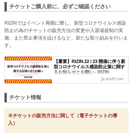
チケットご購入前に、必ずご確認ください
RIZINではイベント再開に際し、新型コロナウイルス感染
防止の為のチケットの販売方法の変更や入退場規制の実
施、また禁止事項を設けるなど、新たな取り組みを行いま
す。
【重要】RIZIN.22 / 23 開催に伴う新
型コロナウイルス感染防止策に関す
るお知らせとお願い - RIZIN
FIGHTING FEDERATION オフィシ
jp.rizinff.com
ャルサイト
※お願い※
チケットご購入前に、必ずご確認くださ
チケット情報
い。
RIZINではイベント再開に際し、日本スポ
ーツ協会が作成した「スポーツイベント
※チケットの販売方法に関して（電子チケットの導
の再開に向けた感染拡大予防ガイドライ
入）
ン」に基づき、新型コロナウイルス感染
防止の為のチケットの販売方法の変更や