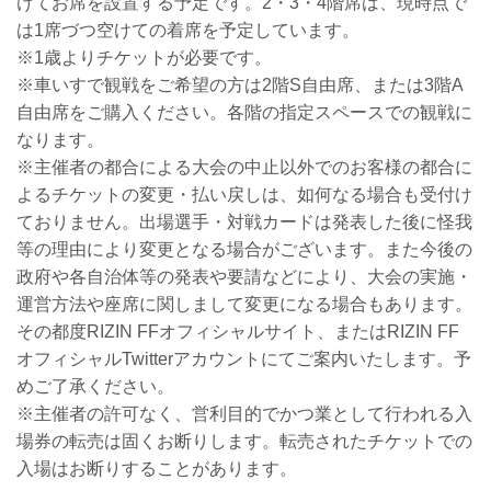
けてお席を設置する予定です。2・3・4階席は、現時点で
は1席づつ空けての着席を予定しています。
※1歳よりチケットが必要です。
※車いすで観戦をご希望の方は2階S自由席、または3階A
自由席をご購入ください。各階の指定スペースでの観戦に
なります。
※主催者の都合による大会の中止以外でのお客様の都合に
よるチケットの変更・払い戻しは、如何なる場合も受付け
ておりません。出場選手・対戦カードは発表した後に怪我
等の理由により変更となる場合がございます。また今後の
政府や各自治体等の発表や要請などにより、大会の実施・
運営方法や座席に関しまして変更になる場合もあります。
その都度RIZIN FFオフィシャルサイト、またはRIZIN FF
オフィシャルTwitterアカウントにてご案内いたします。予
めご了承ください。
※主催者の許可なく、営利目的でかつ業として行われる入
場券の転売は固くお断りします。転売されたチケットでの
入場はお断りすることがあります。