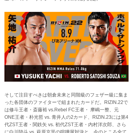
そして注目すべきは朝倉未来と同階級のフェザー級に集ま
った各団体のファイターで組まれたカードだ。RIZIN.22で
は修斗王者・斎藤裕 vs.Rebel FC王者・ 摩嶋一整、元
ONE王者・朴光哲 vs. 青井人の2カード、RIZIN.23には第4
代ZST王者・関鉄矢 vs. 初代ZST王者・内村洋次郎、さら
に白川陸斗 vs. 萩原京平の喧嘩屋対決と、今のところ全て