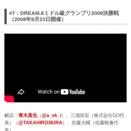
#7：DREAM.6ミドル級グランプリ2008決勝戦
（2008年9月23日開催）
解説：
青木真也
（
@a_ok_i
）、三浦崇宏（株式会社GO代
表）（
@TAKAHIRO3IURA
）、佐藤大輔（佐藤映像代
表）