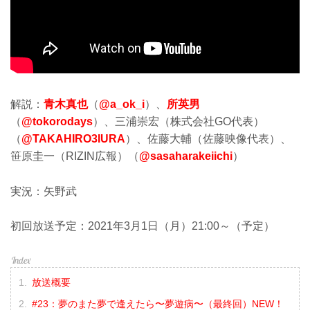
解説：
青木真也
（
@a_ok_i
）、
所英男
（
@tokorodays
）、三浦崇宏（株式会社GO代表）
（
@TAKAHIRO3IURA
）、佐藤大輔（佐藤映像代表）、
笹原圭一（RIZIN広報）（
@sasaharakeiichi
）
実況：矢野武
初回放送予定：2021年3月1日（月）21:00～（予定）
放送概要
#23：夢のまた夢で逢えたら〜夢遊病〜（最終回）NEW！