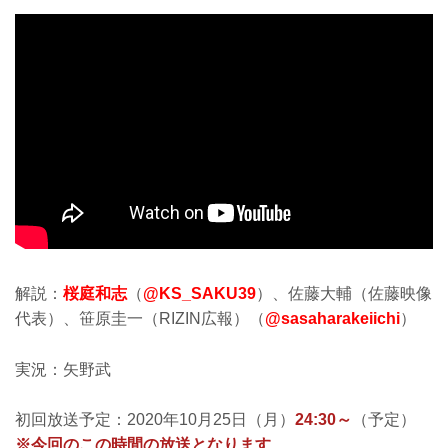
解説：
桜庭和志
（
@KS_SAKU39
）、佐藤大輔（佐藤映像
代表）、笹原圭一（RIZIN広報）（
@sasaharakeiichi
）
実況：矢野武
初回放送予定：2020年10月25日（月）
24:30～
（予定）
※今回のこの時間の放送となります