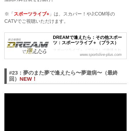
※「
スポーツライブ+
」は、スカパー！やJ:COM等の
CATVでご視聴いただけます。
DREAMで逢えたら：その他スポー
ツ：スポーツライブ＋（プラス）
スポーツライブ＋（プラス）で放送され
www.sportslive-plus.com
る「DREAMで逢えたら」番組の紹介ペー
ジです。
#23：夢のまた夢で逢えたら〜夢遊病〜（最終
回）
NEW！