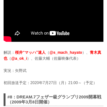
解説：
桜井“マッハ”速人
（
@s_mach_hayato
）、
青木真
也
（
@a_ok_i
）、佐藤大輔（佐藤映像代表）
実況：矢野武
初回放送予定：2020年7月27日（月）21:00～（予定）
#8：DREAM.7フェザー級グランプリ2009開幕戦
（2009年3月8日開催）