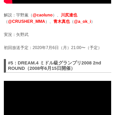
解説：宇野薫（
@caoluno
）、
川尻達也
（
@CRUSHER_MMA
）、
青木真也
（
@a_ok_i
）
実況：矢野武
初回放送予定：2020年7月6日（月）21:00〜（予定）
#5：DREAM.4 ミドル級グランプリ2008 2nd
ROUND（2008年6月15日開催）