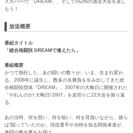
スカパー!で「DREAM」、そしてRIZINの過去大会を楽し
もう！
放送概要
番組タイトル
「総合格闘技 DREAMで逢えたら」
番組概要
かつて熱狂した、あの闘いの数々が、いま、生まれ変わ
る。2008年に誕生し、数多の名勝負を生み出してきた総
合格闘技団体『DREAM』。2007年の大晦日に開催された
「やれんのか! 大晦日! 2007」を皮切りに22大会を振り返
る。
あの当時、何を想い、何を狙い、何を背負いながら、彼ら
は“闘って”いたのか。現役選手や当時を知る関係者達が、
激闘の舞台裏をお届け。