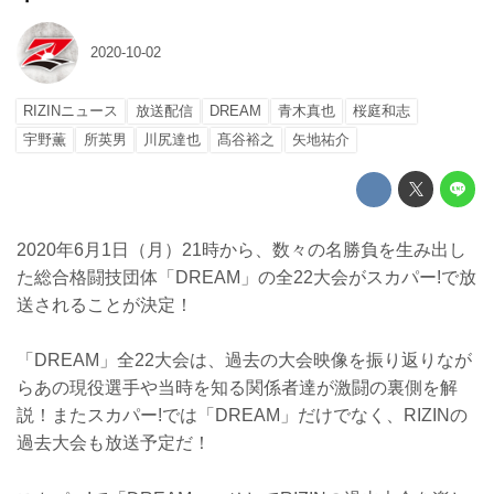
2020-10-02
RIZINニュース
放送配信
DREAM
青木真也
桜庭和志
宇野薫
所英男
川尻達也
髙谷裕之
矢地祐介
2020年6月1日（月）21時から、数々の名勝負を生み出し
た総合格闘技団体「DREAM」の全22大会がスカパー!で放
送されることが決定！
「DREAM」全22大会は、過去の大会映像を振り返りなが
らあの現役選手や当時を知る関係者達が激闘の裏側を解
説！またスカパー!では「DREAM」だけでなく、RIZINの
過去大会も放送予定だ！