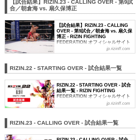
【試合結果】RIZIN.23 - CALLING OVER - 第9試
合／朝倉海 vs. 扇久保博正
【試合結果】RIZIN.23 - CALLING
OVER - 第9試合／朝倉海 vs. 扇久保
博正 - RIZIN FIGHTING
FEDERATION オフィシャルサイト
jp.rizinff.com
ルール
RIZINバンタム級タイトルマッチ
RIZIN MMAルール：5分3R※肘あり
RIZIN.22 - STARTING OVER - 試合結果一覧
試合結果
（WIN）朝倉海vs.扇久保博正（LOSE）
1R 4分31秒 TKO（レフェリーストップ：
RIZIN.22 - STARTING OVER - 試合
グラウンドキック）
結果一覧 - RIZIN FIGHTING
入場
FEDERATION オフィシャルサイト
ROUND 1
jp.rizinff.com
ともにオーソドックスで朝倉が鋭いジャ
第9試合／スペシャルワンマッチ 矢地祐
ブを飛ばす。朝倉の左ボディフックに扇
介 vs. ホベルト・サトシ・ソウザ
久保はジャブを合わせてヒット。
RIZIN MMAルール：5分 3R（71.0kg）
朝倉はしかし左ハイを放って当てる。朝
RIZIN.23 - CALLING OVER - 試合結果一覧
（LOSE）矢地祐介 vs. ホベルト・サト
倉はジャブで様子を見て踏み込んでのヒ
シ・ソウザ（WIN）
ザを放つ。扇久保はこれをキャッチせん
1R 1分52秒 TKO（レフェリーストップ：
とするが、朝倉が足を引く。
RIZIN.23 - CALLING OVER - 試合