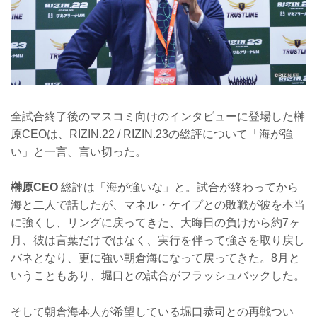
全試合終了後のマスコミ向けのインタビューに登場した榊
原CEOは、RIZIN.22 / RIZIN.23の総評について「海が強
い」と一言、言い切った。
榊原CEO
総評は「海が強いな」と。試合が終わってから
海と二人で話したが、マネル・ケイプとの敗戦が彼を本当
に強くし、リングに戻ってきた、大晦日の負けから約7ヶ
月、彼は言葉だけではなく、実行を伴って強さを取り戻し
バネとなり、更に強い朝倉海になって戻ってきた。8月と
いうこともあり、堀口との試合がフラッシュバックした。
そして朝倉海本人が希望している堀口恭司との再戦つい