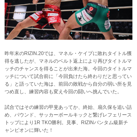
昨年末のRIZIN.20では、マネル・ケイプに敗れタイトル獲
得を逃したが、マネルのベルト返上により再びタイトルマ
ッチのチャンスを得ることが出来た海。今回のタイトルマ
ッチについて試合前に「今回負けたら終わりだと思ってい
る」と語っていた海は、前回の敗戦から自分の弱い所を見
つめ直し、練習内容も変え今回の闘いへ挑んでいた。
試合ではその練習の甲斐あってか、終始、扇久保を追い詰
め、パウンド、サッカーボールキックと繋げレフェリース
トップにより1R TKO勝利。見事、RIZINバンタム級新チ
ャンピオンに輝いた！