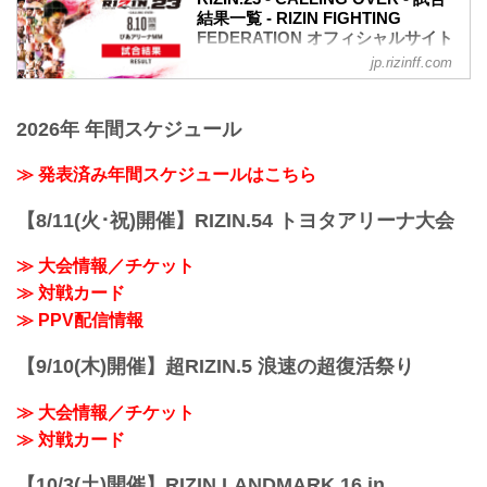
グラウンドパンチ）
結果一覧 - RIZIN FIGHTING
朝倉はボディフックを多...
試合結果詳細
FEDERATION オフィシャルサイト
第8試合／スペシャルワンマッチ 浜崎朱
加 vs. 前澤智
jp.rizinff.com
第9試合／バンタム級タイトルマッチ 朝
RIZIN 女子MMAルール：5分
倉海 vs. 扇久保博正
3R（52.0kg）
RIZIN MMAルール：5分 3R（61.0kg）
※肘あり
2026年 年間スケジュール
※肘あり
（WIN）浜崎朱加 vs. 前澤智（LOSE）
（WIN）朝倉海 vs. 扇久保博正（LOSE）
2R 1分26秒 S（タップアウト：アー...
1R 4分31秒 TKO（レフェリーストップ：
≫ 発表済み年間スケジュールはこちら
グラウンドキック）
試合結果詳細
【8/11(火･祝)開催】RIZIN.54 トヨタアリーナ大会
第8試合／スペシャルワンマッチ 元谷友
貴 vs. 魚井フルスイング
≫ 大会情報／チケット
RIZIN MMAルール：5分 3R（61.0kg）
≫ 対戦カード
※肘あり
（WIN）元谷友貴 vs. 魚井フルスイング
≫ PPV配信情報
（LOSE）
3R 2分19秒 S（タップアウト：フロン...
【9/10(木)開催】超RIZIN.5 浪速の超復活祭り
≫ 大会情報／チケット
≫ 対戦カード
【10/3(土)開催】RIZIN LANDMARK 16 in