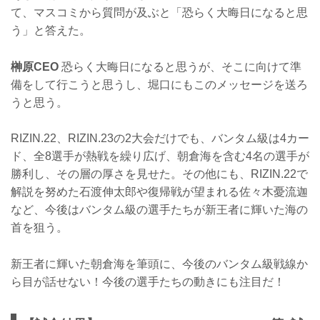
て、マスコミから質問が及ぶと「恐らく大晦日になると思
う」と答えた。
榊原CEO
恐らく大晦日になると思うが、そこに向けて準
備をして行こうと思うし、堀口にもこのメッセージを送ろ
うと思う。
RIZIN.22、RIZIN.23の2大会だけでも、バンタム級は4カー
ド、全8選手が熱戦を繰り広げ、朝倉海を含む4名の選手が
勝利し、その層の厚さを見せた。その他にも、RIZIN.22で
解説を努めた石渡伸太郎や復帰戦が望まれる佐々木憂流迦
など、今後はバンタム級の選手たちが新王者に輝いた海の
首を狙う。
新王者に輝いた朝倉海を筆頭に、今後のバンタム級戦線か
ら目が話せない！今後の選手たちの動きにも注目だ！