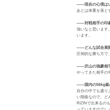
——現在の心境は
あとは体重を落と
——対戦相手の印
強いなと思います
います。
——どんな試合展
圧倒的な勝ち方で
——沢山の強豪相
やってきた相手の
——国内の56k
自分の中でも盛り上
い階級なので、ど
RIZINで出来る
っていますのでし