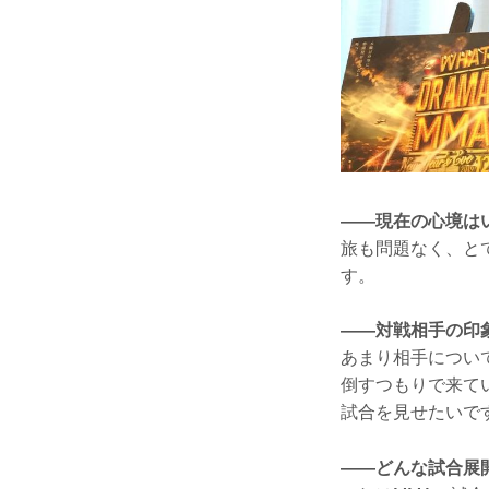
——現在の心境は
旅も問題なく、と
す。
——対戦相手の印
あまり相手につい
倒すつもりで来て
試合を見せたいで
——どんな試合展