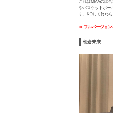
これはMMAの試
やバスケットボー
す。KOして終わ
≫ フルバージョ
朝倉未来