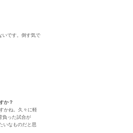
ないです。倒す気で
すか？
ですかね。久々に軽
背負った試合が
みたいなものだと思