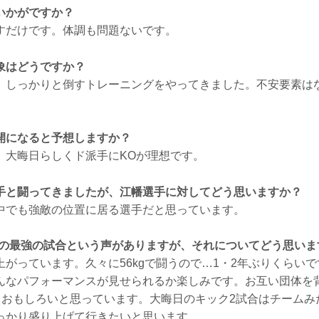
いかがですか？
すだけです。体調も問題ないです。
象はどうですか？
。しっかりと倒すトレーニングをやってきました。不安要素は
開になると予想しますか？
、大晦日らしくド派手にKOが理想です。
手と闘ってきましたが、江幡選手に対してどう思いますか？
中でも強敵の位置に居る選手だと思っています。
g級の最強の試合という声がありますが、それについてどう思いま
がっています。久々に56kgで闘うので…1・2年ぶりくらい
んなパフォーマンスが見せられるか楽しみです。お互い団体を
のもおもしろいと思っています。大晦日のキック2試合はチーム
っかり盛り上げて行きたいと思います。