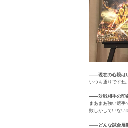
——現在の心境は
いつも通りですね
——対戦相手の印
まあまあ強い選手
敗しかしていない
——どんな試合展