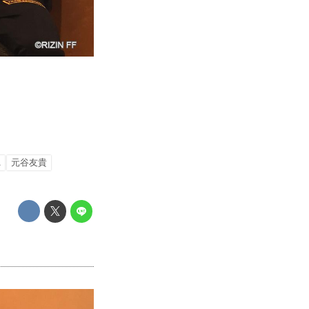
A
元谷友貴