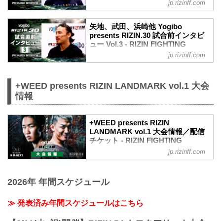
FEDERATION オフィシャルサイト
jp.rizinff.com
クしよう！
9月19日（日）にさいたまスーパーアリー
朝倉海「凶暴な試合を」
ナで行われるYogibo presents RIZIN.30
朝倉海 試合前インタビュー Yogibo
矢地、武田、浜崎他 Yogibo
の、マスコミ向けインタビューの内容を
presents RIZIN.30 試合前インタビ
presents RIZIN.30
公開！
ュー Vol.3 - RIZIN FIGHTING
youtu.be
大会前に各選手のインタビューをチェッ
FEDERATION オフィシャルサイト
——現在の心境はいかがですか？
jp.rizinff.com
クしよう！
朝倉 あとはやることをやったので、試合
9月19日（日）にさいたまスーパーアリー
井上直樹「打撃でも寝技でも行けるよう
が楽しみです。
ナで行われるYogibo presents RIZIN.30
に考えてきた」
——対戦相手の印象はどうですか？
の、マスコミ向けインタビューの内容を
+WEED presents RIZIN LANDMARK vol.1 大会
井上直樹 試合前インタビュー Yogibo
朝倉 印象は、ボンサイ柔術だけど打撃が
公開！
情報
presents RIZIN.30
出来て組みも全部やって...
大会前に各選手のインタビューをチェッ
youtu.be
クしよう！
——現在の心境はいかがですか？
浜崎朱加「寝技でも打撃でも、自分の距
+WEED presents RIZIN
井上 もう試合に向かって良い感じで、準
離で闘いたい」
LANDMARK vol.1 大会情報／配信
備バッチリしてきたかなって感じです。
チケット - RIZIN FIGHTING
浜崎朱加 試合前インタビュー Yogibo
——対戦相手の印象はどうですか？
FEDERATION オフィシャルサイト
presents RIZIN.30
jp.rizinff.com
井上 結...
youtu.be
MOVIE
——現在の心境はいかがですか？
【Trailer】朝倉未来 vs. 萩原京平 /
浜崎 藤野選手と9年ぶりに闘えることを
2026年 年間スケジュール
+WEED presents RIZIN LANDMARK
嬉しく思っています。すごく楽しみで
vol.1
す、ワクワクしています。
youtu.be
≫ 発表済み年間スケジュールはこちら
——対戦相手の印象は...
大会概要
名称