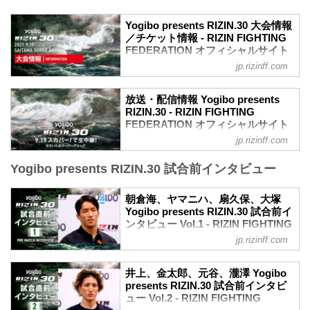
Yogibo presents RIZIN.30 大会情報
／チケット情報 - RIZIN FIGHTING
FEDERATION オフィシャルサイト
jp.rizinff.com
【9/13更新】チケット販売終了のお知ら
せ
緊急事態宣言延長による埼玉県の要請に
放送・配信情報 Yogibo presents
基づき、チケット販売が9月12日付けで終
RIZIN.30 - RIZIN FIGHTING
了となりました。急なご案内となり、ご
FEDERATION オフィシャルサイト
不便おかけしますが何卒宜しくお願い致
jp.rizinff.com
9月19日（日）にさいたまスーパーアリー
します。
ナで行われるYogibo presents RIZIN.30
MOVIE
Yogibo presents RIZIN.30 試合前インタビュー
の、大会前から当日にかけて行われる放
Yogibo presents RIZIN.30 in SAITAMA
送・配信情報をまとめたぞ！
SUPER ARENA | Trailer
会場に行けない方は、Exciting RIZIN、
朝倉海、ヤマニハ、扇久保、大塚
youtu.be
RIZIN LIVEまたはスカパー！で、激闘必
Yogibo presents RIZIN.30 試合前イ
大会概要
至のRIZIN.30をリアルタイムで視聴しよ
ンタビュー Vol.1 - RIZIN FIGHTING
名称
う！
FEDERATION オフィシャルサイト
Yogibo presents RIZIN.30
jp.rizinff.com
放送・配信スケジュール一覧
日時
9月19日（日）にさいたまスーパーアリー
日付 時間 放送・配信媒体 視聴料金 番組
2021年9月19日（日）12:30開場 / 14:00開
ナで行われるYogibo presents RIZIN.30
井上、金太郎、元谷、瀧澤 Yogibo
名
始
の、マスコミ向けインタビューの内容を
presents RIZIN.30 試合前インタビ
9/17（金） 20:00〜 Exciting RIZIN - 事前
終了予定時...
公開！
ュー Vol.2 - RIZIN FIGHTING
特番「RIZIN TV〜RIZIN.30 ...
大会前に各選手のインタビューをチェッ