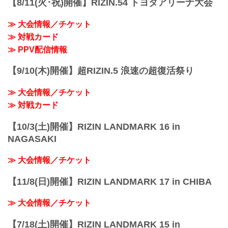
【8/11(火･祝)開催】RIZIN.54 トヨタアリーナ大会
+WEED presents RIZIN LANDMARK
vol.1
≫ 大会情報／チケット
日時
≫ 対戦カード
2021年10月2日（土）18:00開場（予定）
19:00開始（予定）
≫ PPV配信情報
※開場・開始時間は予定です。決定次第
RIZIN FFオフィシャルサイトにてご案内
【9/10(木)開催】超RIZIN.5 浪速の超復活祭り
します。
主催
≫ 大会情報／チケット
RIZIN FIGHTING FEDERATION
冠協賛
≫ 対戦カード
+WEED
≫ +...
【10/3(土)開催】RIZIN LANDMARK 16 in
NAGASAKI
≫ 大会情報／チケット
【11/8(日)開催】RIZIN LANDMARK 17 in CHIBA
≫ 大会情報／チケット
【7/18(土)開催】RIZIN LANDMARK 15 in