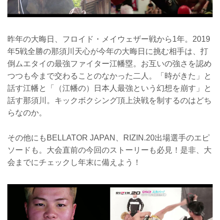
昨年の大晦日、フロイド・メイウェザー戦から1年。2019
年5戦全勝の那須川天心が今年の大晦日に挑む相手は、打
倒ムエタイの最強ファイター江幡塁。お互いの強さを認め
つつも今まで交わることのなかった二人。「時がきた」と
話す江幡と「（江幡の）日本人最強という幻想を崩す」と
話す那須川。キックボクシング頂上決戦を制するのはどち
らなのか。
その他にもBELLATOR JAPAN、RIZIN.20出場選手のエピ
ソードも。大会直前の今回のストーリーも必見！是非、大
会までにチェックし年末に備えよう！