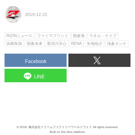
2019-12-22
RIZINニュース
ファミマプリント
朝倉海
マネル・ケイプ
浜崎朱加
朝倉未来
那須川天心
RENA
矢地祐介
浅倉カンナ
Facebook
LINE
© 2016- 株式会社ドリームファクトリーワールドワイド All rights reserved.
Built on
the dino platform
.