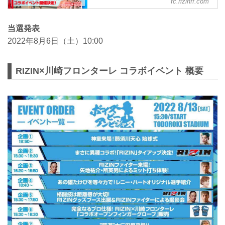
fc.rizinff.com
RIZIN×川崎フロンターレのコラボ企画が
決定！！ 8月13日（土）等々力競技場に
て開催される「川崎フロンターレvs.京都
当選発表
サンガF.C.」の試合観戦に、強者ノ巣会
2022年8月6日（土）10:00
員の中から抽選で、50組100名様を無料で
ご招待いたします⚽ ご応募はファンクラ
ブサイトからのみ受付可能となります。
RIZIN×川崎フロンターレ コラボイベント 概要
さらに、同日、場外イベント広場"川崎フ
ロンパーク"で開催される「ボーイズビー
アンビシャス」内で【RIZIN×川崎フロン
ターレ】コラボイベントの開催も決定❗❗こ
のイベントにはRIZINファイターの所英
男、矢地祐介、入...