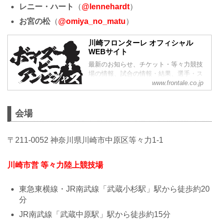
レニー・ハート
（
@lennehardt
）
お宮の松
（
@omiya_no_matu
）
川崎フロンターレ オフィシャル
WEBサイト
最新のお知らせ、チケット・等々力競技
場の情報、試合の情報・結果、選手・ス
www.frontale.co.jp
タッフ紹介、アカデミーの情報など、川
崎フロンターレのあらゆる方法をお届
け！
会場
〒211-0052 神奈川県川崎市中原区等々力1-1
川崎市営 等々力陸上競技場
東急東横線・JR南武線「武蔵小杉駅」駅から徒歩約20
分
JR南武線「武蔵中原駅」駅から徒歩約15分