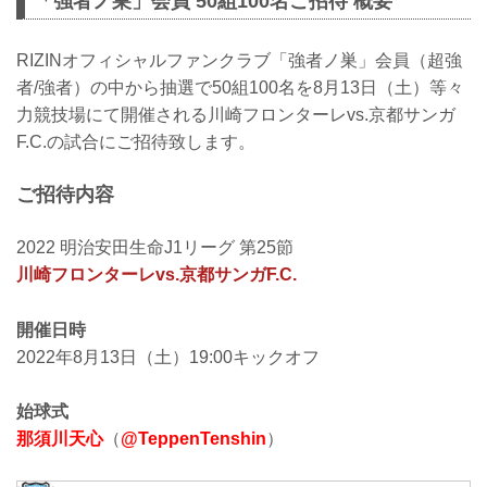
「強者ノ巣」会員 50組100名ご招待 概要
RIZINオフィシャルファンクラブ「強者ノ巣」会員（超強
者/強者）の中から抽選で50組100名を8月13日（土）等々
力競技場にて開催される川崎フロンターレvs.京都サンガ
F.C.の試合にご招待致します。
ご招待内容
2022 明治安田生命J1リーグ 第25節
川崎フロンターレvs.京都サンガF.C.
開催日時
2022年8月13日（土）19:00キックオフ
始球式
那須川天心
（
@TeppenTenshin
）