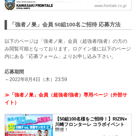
川崎フロンターレ オフィシャル
www.frontale.co.jp
WEBサイト
最新のお知らせ、チケット・等々力競技
場の情報、試合の情報・結果、選手・ス
「強者ノ巣」会員 50組100名ご招待 応募方法
タッフ紹介、アカデミーの情報など、川
崎フロンターレのあらゆる方法をお届
け！
以下のページは「強者ノ巣」会員（超強者/強者）の方の
み閲覧可能となっております。ログイン後に以下のページ
内にある「応募フォーム」よりお申し込み下さい。
応募期間
～2022年8月4日（木）23:59
≫「強者ノ巣」会員（超強者/強者）専用ページ（外部サ
イト）
【50組100名様をご招待！】RIZIN×
川崎フロンターレ コラボイベント
開催！