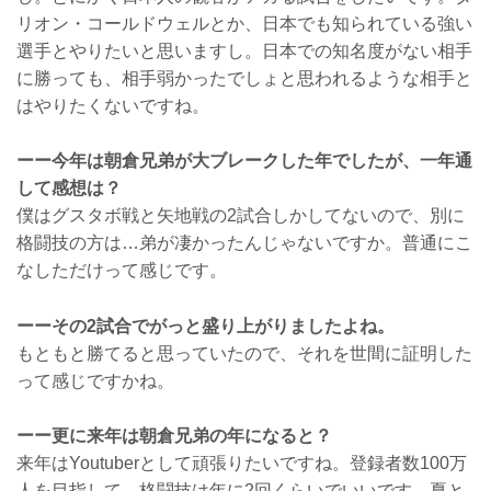
リオン・コールドウェルとか、日本でも知られている強い
選手とやりたいと思いますし。日本での知名度がない相手
に勝っても、相手弱かったでしょと思われるような相手と
はやりたくないですね。
ーー今年は朝倉兄弟が大ブレークした年でしたが、一年通
して感想は？
僕はグスタボ戦と矢地戦の2試合しかしてないので、別に
格闘技の方は…弟が凄かったんじゃないですか。普通にこ
なしただけって感じです。
ーーその2試合でがっと盛り上がりましたよね。
もともと勝てると思っていたので、それを世間に証明した
って感じですかね。
ーー更に来年は朝倉兄弟の年になると？
来年はYoutuberとして頑張りたいですね。登録者数100万
人を目指して。格闘技は年に2回くらいでいいです。夏と