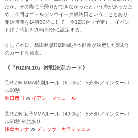
たが、その際に日帰りができなかったという声があったた
め、今回はゴールデンウイーク最終日ということもあり、
開始時間を14時30分にして、全12試合（予定）、イベン
ト終了時刻を20時30分に設定する。
そして本日、髙田延彦RIZIN統括本部長が決定した5試合
のカードを発表。
《『RIZIN.10』対戦決定カード》
①RIZIN MMA特別ルール（61.0kg）:5分3R／インターバ
ル60秒
堀口恭司
vs
イアン・マッコール
②RIZIN 女子MMAルール（49.0kg）:5分3R／インターバ
ル60秒 ※肘あり
浅倉カンナ
vs
メリッサ・カラジャニス