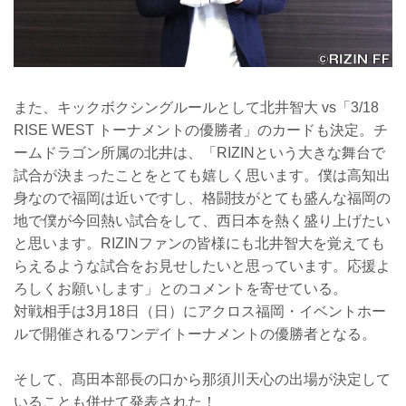
また、キックボクシングルールとして北井智大 vs「3/18
RISE WEST トーナメントの優勝者」のカードも決定。チ
ームドラゴン所属の北井は、「RIZINという大きな舞台で
試合が決まったことをとても嬉しく思います。僕は高知出
身なので福岡は近いですし、格闘技がとても盛んな福岡の
地で僕が今回熱い試合をして、西日本を熱く盛り上げたい
と思います。RIZINファンの皆様にも北井智大を覚えても
らえるような試合をお見せしたいと思っています。応援よ
ろしくお願いします」とのコメントを寄せている。
対戦相手は3月18日（日）にアクロス福岡・イベントホー
ルで開催されるワンデイトーナメントの優勝者となる。
そして、髙田本部長の口から那須川天心の出場が決定して
いることも併せて発表された！