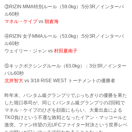
③RIZIN MMA特別ルール（59.0kg）:5分3R／インターバ
ル60秒
マネル・ケイプ
vs
朝倉海
④RIZIN 女子MMAルール（53.0kg）:5分3R／インターバ
ル60秒
ウェイリー・ジャン vs
村田夏南子
⑤キックボクシングルール（63.0kg）：3分3R／インター
バル60秒
北井智大
vs 3/18 RISE WEST トーナメントの優勝者
昨年末、バンタム級グランプリでぶっちぎりの優勝を果た
した堀口恭司が、同じくバンタム級グランプリの2回戦で
マネル・ケイプのひざを顔面にもらい、大量出血による
TKO負けという不運な敗戦となったイアン・マッコールと
激突。ファン待望の元UFCファイター対決という世界レベ