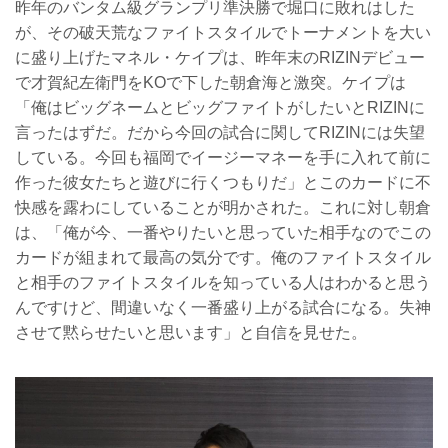
昨年のバンタム級グランプリ準決勝で堀口に敗れはした
が、その破天荒なファイトスタイルでトーナメントを大い
に盛り上げたマネル・ケイプは、昨年末のRIZINデビュー
で才賀紀左衛門をKOで下した朝倉海と激突。ケイプは
「俺はビッグネームとビッグファイトがしたいとRIZINに
言ったはずだ。だから今回の試合に関してRIZINには失望
している。今回も福岡でイージーマネーを手に入れて前に
作った彼女たちと遊びに行くつもりだ」とこのカードに不
快感を露わにしていることが明かされた。これに対し朝倉
は、「俺が今、一番やりたいと思っていた相手なのでこの
カードが組まれて最高の気分です。俺のファイトスタイル
と相手のファイトスタイルを知っている人はわかると思う
んですけど、間違いなく一番盛り上がる試合になる。失神
させて黙らせたいと思います」と自信を見せた。