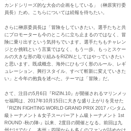
カンドシリーズ的な大会の企画をしている」（榊原実行委
員長）ため。こちらについては続報を待ちたい。
さらに榊原委員長は「冒険をしていきたい。選手たちと共
にプロモーターも今のところに立ち止まるのではなく、冒
険に乗り出すという気持ちでいます。選手たちもチャレン
ジとか挑戦という言葉ではなく、もう一歩、もっとスケー
ルの大きな形の取り組みをRIZINとしてはやっていきたい
と思います。既成概念、海外にひもづく形のルール、レギ
ュレーション、興行スタイル、すべて斬新に変えていきた
い」と今年の抱負を述べた。テーマは「冒険」だ。
さて、注目の5月6日『RIZIN.10』が開催されるマリンメッ
セ福岡は、2017年10月15日に大きな盛り上がりを見せた
『RIZIN FIGHTING WORLD GRAND PRIX 2017 バンタム
級トーナメント＆女子スーパーアトム級トーナメント 1st
ROUND -秋の陣-』以来、2度目の開催となる。前回は九
州だけでなく、本州・四国からも多くのファンが詰めかけ