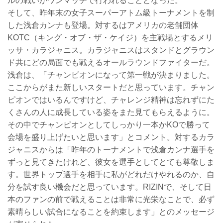
ルの戦いがワンマッチで行われることとなった。
そして、昨年末の女子スーパーアトム級トーナメントを制
した浅倉カンナも登場。対するはアメリカの老舗団体
KOTC（キング・オブ・ザ・ケイジ）を主戦場とするメリ
ッサ・カラジャニス。カラジャニスはスタンドとグラウン
ド共にどの局面でも戦えるオールラウンドファイターだ。
浅倉は、「チャンピオンになって第一戦が決まりました。
ここからがまた新しいスタートだと思っています。チャン
ピオンではいるんですけど、チャレンジ精神は忘れずにた
くさんの人に成長している姿をまた見てもらえるように。
その中でチャンピオンとしてしっかり一本かKOで勝って
会場を盛り上げたいと思います」とコメント。対するカラ
ジャニスからは「昨年のトーナメントで浅倉カンナ選手を
ずっと見てきたけれど、彼女を選手としてとても尊敬しま
す。世界トップ選手を相手に私がどれだけやれるのか、自
分を試す良い機会だと思っています。RIZINで、そして日
本のファンの前で戦えることは非常に光栄なことで、必ず
素晴らしい試合になることを約束します」とのメッセージ