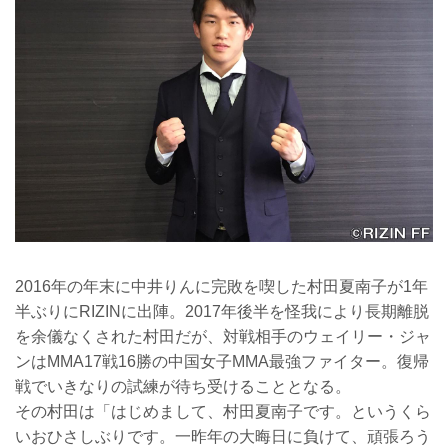
2016年の年末に中井りんに完敗を喫した村田夏南子が1年
半ぶりにRIZINに出陣。2017年後半を怪我により長期離脱
を余儀なくされた村田だが、対戦相手のウェイリー・ジャ
ンはMMA17戦16勝の中国女子MMA最強ファイター。復帰
戦でいきなりの試練が待ち受けることとなる。
その村田は「はじめまして、村田夏南子です。というくら
いおひさしぶりです。一昨年の大晦日に負けて、頑張ろう