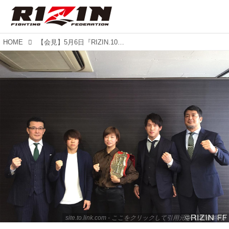
HOME
【会見】5月6日『RIZIN.10』マリンメッセ福岡の決定対戦カード発表・第一弾！ 堀口vsマッコールなどスーパーマッチ5試合、那須川天心の出場も決定!!
site.to.link.com - ここをクリックして引用元を入力(省略可)