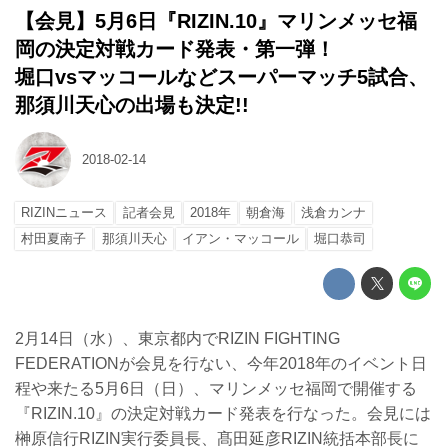
【会見】5月6日『RIZIN.10』マリンメッセ福
岡の決定対戦カード発表・第一弾！
堀口vsマッコールなどスーパーマッチ5試合、
那須川天心の出場も決定!!
2018-02-14
RIZINニュース
記者会見
2018年
朝倉海
浅倉カンナ
村田夏南子
那須川天心
イアン・マッコール
堀口恭司
2月14日（水）、東京都内でRIZIN FIGHTING
FEDERATIONが会見を行ない、今年2018年のイベント日
程や来たる5月6日（日）、マリンメッセ福岡で開催する
『RIZIN.10』の決定対戦カード発表を行なった。会見には
榊原信行RIZIN実行委員長、髙田延彦RIZIN統括本部長に