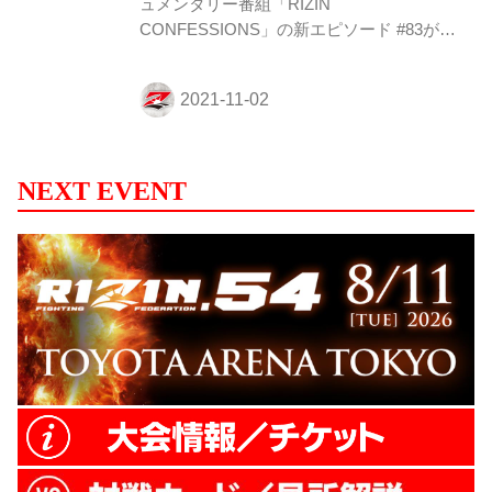
ュメンタリー番組「RIZIN
CONFESSIONS」の新エピソード #83が公
開！ 朝倉未来vs.萩原京平、両者が試合を
振り返る！ 10月2日（土）に行われた
+WEED presents RIZIN LANDMARK
vol.1。限られた人数しか入ることの出来な
い格闘技場で、アンダーグラウンドで実績
を積んできた朝倉未来と萩原京平の注目の
NEXT EVENT
一戦が行われた。 朝倉、萩原両者は、試合
を振り返りながら、試合中の戦略や心情を
カメラの前に告白する。 試合後、控室で涙
を流した萩原は、自身の負けを認め、仲間
とともに次の目標へ向かって決意を固め
る。 そして萩原に実力の...