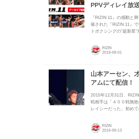
PPVディレイ放
『RIZIN.11』の感
催された『RIZIN.1
トボクシングの"超新星”
立ちとなった五味隆典の
の中で行われた浅倉カンナ
RIZIN
び見ることができる。 
中。 「スカパー！」は
全ノーカットで放...
山本アーセン、才
アムにて配信！
2015年12月31日、
戦相手は「４００戦無敗
レイシーだった。初めて
見ながらがあの日、あの
望について語る！ さらに、『R
RIZIN
3DAYS』に参戦した
身の解説付きで振り返る。