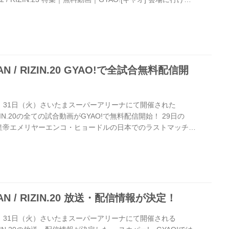
”へ――。2020年8月にぴあアリーナMMで開催された、
N.23の全試合を無料アーカイブ配信！ 第3代RIZINバンタム級のベルト
博正のタイトルマッチ、ライト級日本人最強を決める闘いと
PAN / RIZIN.20 GYAO!で全試合無料配信開
日）、31日（火）さいたまスーパーアリーナにて開催された
/ RIZIN.20の全ての試合動画がGYAO!で無料配信開始！ 29日の
ANでは皇帝エメリヤーエンコ・ヒョードルの日本でのラストマッチや
1日のRIZIN.20では雪辱を果たしたRENAのリベンジマッチ
た那須川天心、そして大注目のバンタム級タイトルマッチな
。 ライブで観戦した方も見逃してしまった方も、ぜひGYAO!
TOR JAPAN / RIZIN.20...
PAN / RIZIN.20 放送・配信情報が決定！
日）、31日（火）さいたまスーパーアリーナにて開催される