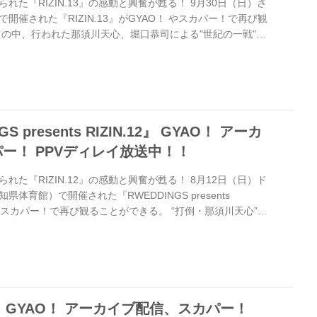
れた『RIZIN.13』の感動と興奮が甦る！ 9月30日（日）さ
開催された『RIZIN.13』がGYAO！ やスカパー！で再び観
目の中、行われた那須川天心、堀口恭司による"世紀の一戦"、
た山本美憂がアンディ・ウィンに挑んだリマッチ、大砂嵐の
コ・クロコップの復帰戦など、格闘技の聖地を揺らした熱戦が
イブを無料配信中。また、「スカパー！」では試合だけでな
パフォーマンスなどを完全ノーカットで放送中だ。 ＧＹＡ
..
GS presents RIZIN.12』 GYAO！ アーカ
ー！ PPVディレイ放送中！！
れた『RIZIN.12』の感動と興奮が甦る！ 8月12日（日）ド
体育館）で開催された『RWEDDINGS presents
O！ やスカパー！で再び観ることができる。 “打倒・那須川天心”を
した内藤大樹、『RIZIN.11』に続いて出場し、2連勝を飾った
RIZINデビュー戦、1年4ヶ月ぶりにRIZINの舞台に戻ってき
を飾った矢地祐介vsルイス・グスタボのバトルなど、全12試
カイブを無料配信中。「スカパー！」は試合だけで...
.11』 GYAO！ アーカイブ配信、スカパー！