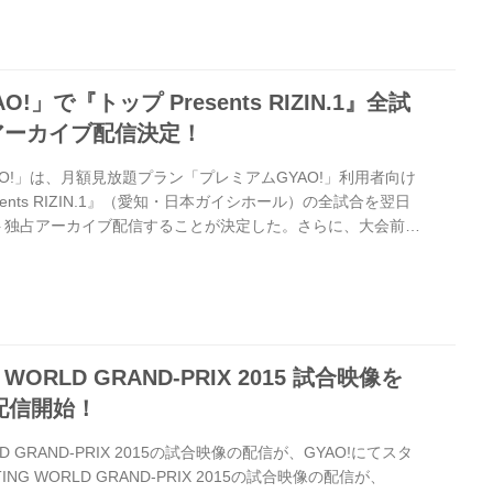
映像を公開予定だ！ ただいま、村田夏南子 デビュー戦ドキュメン
AO!にて無料で公開中。 また、4・17『トップ Presen...
!」で『トップ Presents RIZIN.1』全試
アーカイブ配信決定！
O!」は、月額見放題プラン「プレミアムGYAO!」利用者向け
sents RIZIN.1』（愛知・日本ガイシホール）の全試合を翌日
ネット独占アーカイブ配信することが決定した。さらに、大会前日
公式計量の模様と大会直前イベントを「GYAO!」で独占生配
無料で視聴することができる。「プレミアムGYAO!」で、熱狂
で楽しもう！ 【放送概要】 ＜特設サイトURL＞ ＜全試合独
ト 『トップ Presents RIZIN.1』 ...
NG WORLD GRAND-PRIX 2015 試合映像を
時配信開始！
ORLD GRAND-PRIX 2015の試合映像の配信が、GYAO!にてスタ
TING WORLD GRAND-PRIX 2015の試合映像の配信が、