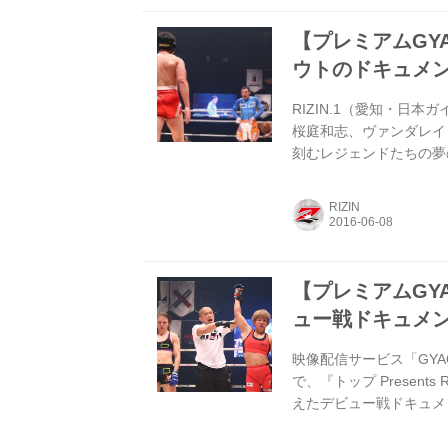
レ...
【プレミアムGYA
ウトのドキュメ
RIZIN.1（愛知・日
桜庭和志、ヴァンダレイ
刻むレジェンドたちの夢
で公開！ レジェンドた
が起きていたのか⁉︎ あ
RIZIN
てグラップリングマッチ
にて無料で公開中。 また、4
ール）の全試合も「...
【プレミアムGYA
ュー戦ドキュメ
映像配信サービス「GYA
で、『トップ Presen
えたデビュー戦ドキュメン
ングを始めたきっかけか
スリング・吉田沙保里選