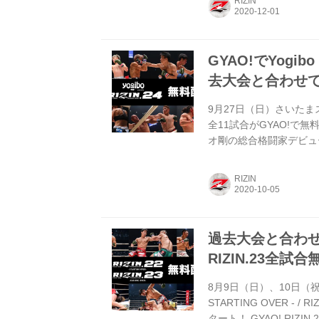
RIZIN
対決、連敗脱出を賭けて
ど、魅力的な試合の数々をG
GYAO!でYogibo
去大会と合わせ
9月27日（日）さいたまスーパ
全11試合がGYAO!で無料
オ剛の総合格闘家デビュー
者・朝倉海、そしてK-1
カードなど、激戦となった試
RIZIN
動画｜GYAO![ギャオ]
いたまスーパーアリーナで
過去大会と合わせてチ
RIZIN.23全試
8月9日（日）、10日（祝
STARTING OVER - /
タート！ GYAO! RIZIN