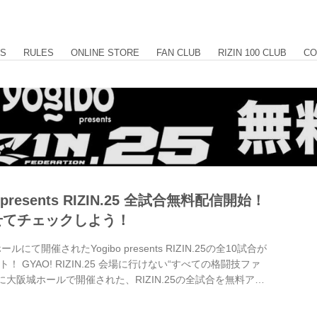
US
RULES
ONLINE STORE
FAN CLUB
RIZIN 100 CLUB
CO
 presents RIZIN.25 全試合無料配信開始！
せてチェックしよう！
にて開催されたYogibo presents RIZIN.25の全10試合が
！ GYAO! RIZIN.25 会場に行けない“すべての格闘技ファ
月に大阪城ホールで開催された、RIZIN.25の全試合を無料アー
初のフェザー級王者が誕生した朝倉未来と斎藤裕のタイトルマッ
復帰戦となった扇久保博正と勢いに乗る瀧澤謙太のバンタム級