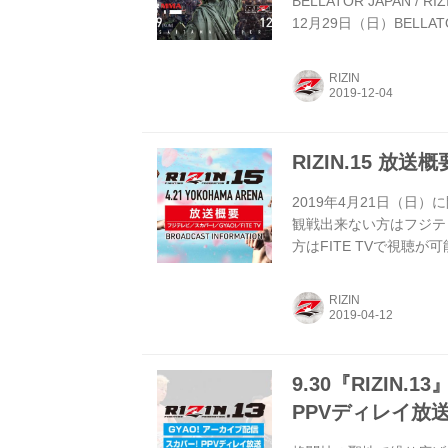
BELLATOR JAPAN 
12月29日（日）BELLA
送・配信される予定だ。 フ
全国ネットで放送される。な
RIZIN
PPVライブ配信される。 ま
予定だ。 日本初上陸となる
RIZIN.15 放送
2019年4月21日（日）
観戦出来ない方はフジテ
方はFITE TVで視聴
部地域を除く） 放送日時 20
サイト スカパー！ 完
RIZIN
日時 2019年4月21日（日
3月15日（金）〜 5月16日
9.30『RIZIN
PPVディレイ放