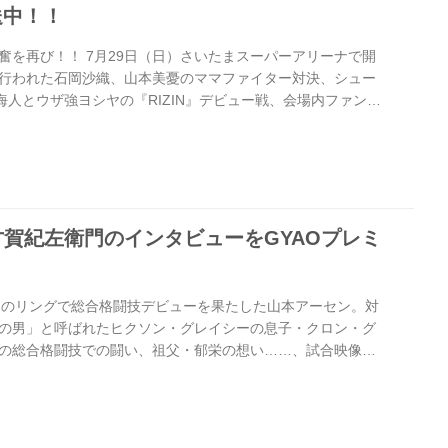
送中！！
動と興奮を再び！！ 7月29日（日）さいたまスーパーアリーナで開
1』で行われた石岡沙織、山本美憂のママファイター対決、シュー
海人とウザ強ヨシヤの『RIZIN』デビュー戦、会場内ファン総
KO勝利、堀口恭司vs扇久保博正の熱きバトル、そして大注目
とRENAの再戦など、全10試合がGYAO、スカパー！で再
「GYAO！」では全10試合が視聴できるアーカイブを無料配信
試合だけでなく、選手の入場やマイクパフォーマンスなどを完
賀紀左衛門のインタビューをGYAOプレミ
RIZINのリングで総合格闘技デビューを果たした山本アーセン。対
の男」と呼ばれたヒクソン・グレイシーの息子・クロン・グ
の総合格闘技での闘い、祖父・郁栄の想い……、試合映像を
試合を振り返る！ そして、格闘家・山本アーセンが今後の野
IZIN FIGHTING WORLD GRAND-PRIX 2015 さいたま
才賀紀左衛門のインタビューも配信！ 所英男とのあの名勝負を自
才賀紀左衛門はあの一戦で何を感じていたのか⁉︎ GYAOプ