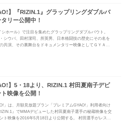
O!】『RIZIN.1』グラップリングダブルバ
ンタリー公開中！
本ガイシホール）で注目を集めたグラップリングダブルバウト。
・シウバ、田村潔司、所英男、日本格闘技の歴史にその名を
の共演、その裏舞台をドキュメンタリー映像としてＧＹＡＯ
ちの様々な想いが交錯したあの一戦。あのリング上では一体何
の試合をレジェンド４人が語る！ ただいま、特設サイトURLに
の裏側～作戦と駆け引き～プロモーション映像映像をGYAO!
・17『トップ Presents RIZIN.1』（愛知・日本ガイシホ
O!】5・18より、RIZIN.1 村田夏南子デビ
ント映像を公開！
O!」は、月額見放題プラン「プレミアムGYAO!」利用者向け
ts RIZIN.1』でMMAデビューした村田夏南子選手の秘蔵映像を交
ト映像を2016年5月18日より公開する。 村田選手がレスリ
ら練習風景、試合前の様子、本人のインタビューに加え、レ
手のインタビューなどを織り交ぜた映像となる。 今後も引き