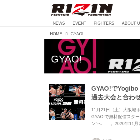
NEWS
EVENT
FIGHTERS
ABOUT 
HOME
GYAO!
GYAO!
GYAO!でYogibo
過去大会と合わ
11月21日（土）大阪城ホール
GYAO!で無料配信スタート
ン”へ――。2020年11
カイブ配信！ RIZIN
チをはじめ、8月以来の