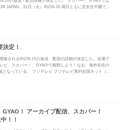
/ RIZIN.20の放送・配信情報が決定した。 スカパー!、GYAO!では
TOR JAPAN、31日（火）RIZIN.20 両日ともに完全生中継で放
ジテレビでは12月31日（火）RIZIN.20を18時より地上波
お、FITE TVではRIZIN.20を日本を除く全世界に向けて
たDAZNでは12月29日（日）のBELLATOR JAPANを配信
BE...
概要決定！
に開催されるRIZIN.15の放送、配信の詳細が決定した。会場で
レビ、スカパー！、GYAO!で観戦しよう！なお、海外在住の
が可能となっている。 フジテレビ フジテレビ系列全国ネット（一
19年4月21日（日）20:00〜 ≫ フジテレビ RIZIN.15 公式
全生中継でお届け！高画質＆大画面で見るならスカパー！ 放送
）15:00〜22:00 視聴料金 3,000円（税別） 販売期間 2019年
（木） ≫ スカ...
.13』 GYAO！ アーカイブ配信、スカパー！
送中！！