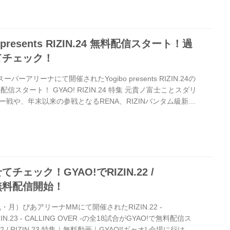
挑んだ大雅や、テコンドー界から初参戦となた江畑秀範な
YAO!で振り返ろう！ またGYAO!では...
 presents RIZIN.24 無料配信スタート！過
てチェック！
ーアリーナにて開催されたYogibo presents RIZIN.24の
配信スタート！ GYAO! RIZIN.24 特集 元貴ノ富士ことスダリ
戦や、年末以来の参戦となるRENA、RIZINバンタム級新王
からRIZINに乗り込んできた皇治と“神童”那須川天心のメイン
合の数々をGYAO!で振り返ろう！ RIZIN.24 特集｜無料
 会場に行けない“すべての格闘技ファン”へ――。2020年9月にさ
開催された、R...
ェック！GYAO!でRIZIN.22 /
合無料配信開始！
・月）ぴあアリーナMMにて開催されたRIZIN.22 -
 RIZIN.23 - CALLING OVER -の全18試合がGYAO!で無料配信ス
.22 / RIZIN.23 特集｜無料動画｜GYAO![ギャオ] 会場に行けな