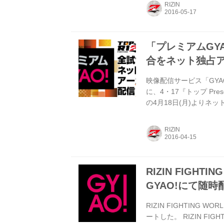
RIZIN
続きRIZIN.1の秘蔵
トプロモーション映像をGY
「プレミアムGYAO
合をネット独占
映像配信サービス「GYA
に、4・17『トップ Pre
の4月18日(月)より
の16日(土)には全選手
信！ 前日のイベントは
RIZIN
の舞台をフルHDの高画質
占アーカイブ配信＞ ■対象イベン
RIZIN FIGHTI
GYAO!にて随
RIZIN FIGHTING W
ートした。 RIZIN FIGH