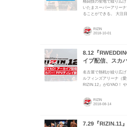
格闘技の聖地で繰り広げら
いたまスーパーアリーナで
ることができる。 大注
2016年大晦日に敗れ
MMAデビュー戦、ミル
RIZIN
「GYAO！」でアーカ
く、選手の入場やマイク
Ｏ！ 配信詳細 『RIZIN.1.
8.12『RWEDDIN
イブ配信、スカパ
名古屋で熱戦が繰り広げら
ルフィンズアリーナ（愛知県
RIZIN.12』がGYA
掲げてRIZIN参戦を果た
海人、朝倉海の兄・未来の
RIZIN
た元谷友貴、初のメイン
合を「GYAO！」でアー
7.29『RIZIN