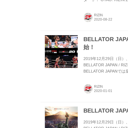
い“すべての格闘技ファン
RIZIN.22 / RIZI
RIZIN
を賭けた朝倉海と扇久保
なった矢地祐介と...
BELLATOR JA
始！
2019年12月29日（
BELLATOR JAPAN 
BELLATOR JAP
矢地祐介の逆転TKO劇、3
や圧倒的な力を見せつけ
RIZIN
ど、見所満載の年末大会
でチェックしよう！ ≫ BELLA
BELLATOR JA
2019年12月29日（