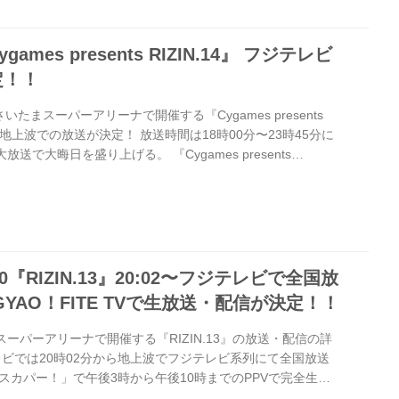
MA ルール ： 5分 3R（51.0kg）※肘...
mes presents RIZIN.14』 フジテレビ
定！！
さいたまスーパーアリーナで開催する『Cygames presents
レビ地上波での放送が決定！ 放送時間は18時00分〜23時45分に
送で大晦日を盛り上げる。 『Cygames presents
 放送詳細 ◆タイトル：RIZIN.14 ◆放送局：フジテレビ ◆放送
時00分 〜 23時45分 ※フジテレビ系列全国ネット
s RIZIN.14』大会概要 / チケット情報 ≫『Cygames presents
0『RIZIN.13』20:02〜フジテレビで全国放
YAO！FITE TVで生放送・配信が決定！！
スーパーアリーナで開催する『RIZIN.13』の放送・配信の詳
レビでは20時02分から地上波でフジテレビ系列にて全国放送
スカパー！」で午後3時から午後10時までのPPVで完全生中
ーネット配信では「GYAO！」によるユリオカ超特Qさん、小