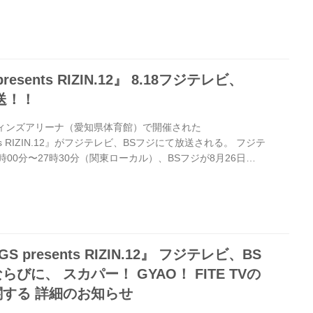
配信を実施。さらに全世界へ向けて「FITE TV」によるインタ
行われる。 放送・配信に関する情報の詳細は下記をチェッ
細 ◆放送局：フジテレビ系列全国ネット ◆放送日：9月30日
resents RIZIN.12』 8.18フジテレビ、
放送！！
フィンズアリーナ（愛知県体育館）で開催された
ents RIZIN.12』がフジテレビ、BSフジにて放送される。 フジテ
時00分〜27時30分（関東ローカル）、BSフジが8月26日
時55分で放送される。 フジテレビ 放送詳細 ◆放送局：フジテレ
日：8月18日（土）26時00分 〜 27時30分 BSフジ 放送詳
8チャンネル ◆放送日：8月26日（日）14時00分 ～ 14時55
GS presents RIZIN.12』 フジテレビ、BS
びに、 スカパー！ GYAO！ FITE TVの
する 詳細のお知らせ