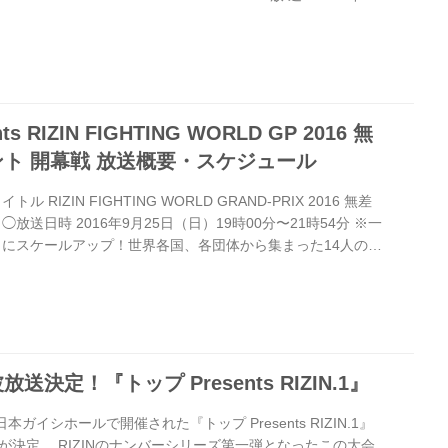
22:00（スカチャン1）※生中継 再 放 送：2016年12月30日
ャン1） 2017年1月2日（月・祝）16:00 ～（スカチャン0）
：29日...
nts RIZIN FIGHTING WORLD GP 2016 無
ト 開幕戦 放送概要・スケジュール
RIZIN FIGHTING WORLD GRAND-PRIX 2016 無差
放送日時 2016年9月25日（日）19時00分〜21時54分 ※一
らにスケールアップ！世界各国、各団体から集まった14人の選
ントを3日間開催。 まずは9月25日(日)に藤田和之vsバル
sミョン・ヒョンマン戦など6試合が行われる。 果たして12
2回戦に駒を進めるのは誰だ！？ またレスリング元女王・山本
ENAや、ギャビ・ガルシア、村田夏南子...
決定！『トップ Presents RIZIN.1』
ガイシホールで開催された『トップ Presents RIZIN.1』
決定。 RIZINのナンバーシリーズ第一弾となったこの大会