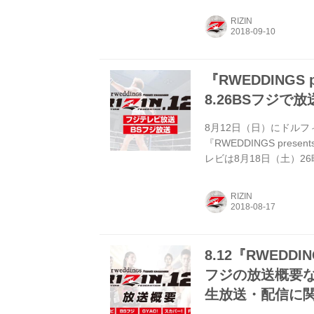
池美由さん出演でLIVE
RIZIN
ーネット配信（有料）も
ク！ フジテレビ 放送詳
（日）20時02分～（...
『RWEDDINGS p
8.26BSフジで
8月12日（日）にドル
『RWEDDINGS pres
レビは8月18日（土）26
（日）14時00分～14
ビ（関東ローカル） ◆放送
RIZIN
細 ◆放送局：BSデジタル
分
8.12『RWEDDIN
フジの放送概要なら
生放送・配信に関