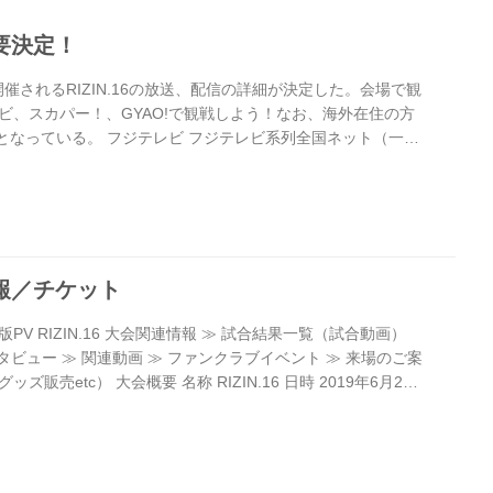
概要決定！
開催されるRIZIN.16の放送、配信の詳細が決定した。会場で観
ビ、スカパー！、GYAO!で観戦しよう！なお、海外在住の方
可能となっている。 フジテレビ フジテレビ系列全国ネット（一部
9年6月2日（日）19:00〜 ≫ フジテレビ RIZIN.16 詳細 ス
届け！高画質＆大画面で見るならスカパー！ 放送日時 2019
〜21:30 ※13:20〜オープニングマッチ二試合を無料放送！ 視聴
期間 2019年5月2...
会情報／チケット
 / 予告版PV RIZIN.16 大会関連情報 ≫ 試合結果一覧（試合動画）
ンタビュー ≫ 関連動画 ≫ ファンクラブイベント ≫ 来場のご案
販売etc） 大会概要 名称 RIZIN.16 日時 2019年6月2日
ープニングマッチ 13:20 / 開始 14:00 会場 神戸ワールド記念ホ
ZIN FIGHTING FEDERATION 協力 関西テレビ放送、
チケット情報 チケット料金 VIP席 ：100,000...