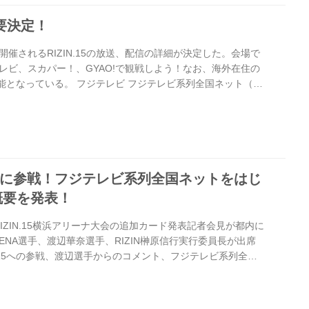
概要決定！
に開催されるRIZIN.15の放送、配信の詳細が決定した。会場で
レビ、スカパー！、GYAO!で観戦しよう！なお、海外在住の
が可能となっている。 フジテレビ フジテレビ系列全国ネット（一
19年4月21日（日）20:00〜 ≫ フジテレビ RIZIN.15 公式
全生中継でお届け！高画質＆大画面で見るならスカパー！ 放送
）15:00〜22:00 視聴料金 3,000円（税別） 販売期間 2019年
（木） ≫ スカ...
N.15に参戦！フジテレビ系列全国ネットをはじ
概要を発表！
RIZIN.15横浜アリーナ大会の追加カード発表記者会見が都内に
ENA選手、渡辺華奈選手、RIZIN榊原信行実行委員長が出席
IN.15への参戦、渡辺選手からのコメント、フジテレビ系列全国
送・配信概要について発表された。 RENA選手の対戦相手は
サマンサ・ジャン=フランソワ選手に決定。強力な打撃を武器
注目だ。 2019年4月6日 記者会見動画 RIZIN.15 追加対