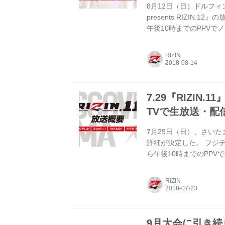
8月12日（日）ドルフィ
presents RIZIN
午後10時までのPPV
「GYAO！」によるユリ
界へ向けて「FITE T
RIZIN
波ではフジテレビで8月1
ジでは8月26日（日）14
7.29『RIZIN.
TVで生放送・配
7月29日（日）、さいた
詳細が決定した。 フジ
ら午後10時までのPP
「GYAO！」によるユリ
全世界へ向けて「FITE
RIZIN
に関する情報の詳細は下
系列全国ネット ◆放送日
放送詳細 「RIZ...
9月大会に引き続き