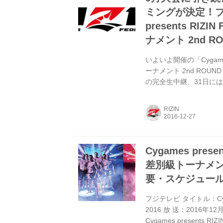
ミングが決定！ブ
presents RIZ
ナメント 2nd RO
いよいよ開催の「Cygames p
ーナメント 2nd ROUND
の完全生中継、31日には
ー！及びGYAO!での完全
イブストリーミング）、韓国
RIZIN
ーミング）、クロアチア（
ミルコ・クロコッ...
Cygames prese
差別級トーナメント 2
要・スケジュー
フジテレビ タイトル：Cygame
2016 放 送：2016年1
Cygames presents RI