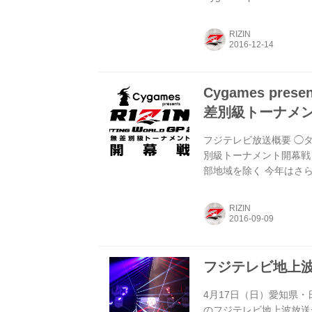
月29日（木）15:00 ～ 
（金）15:00 ～（スカチ
RIZIN
※PPV/PPS放送 視聴料金
Cygames prese
差別級トーナメン
フジテレビ放送概要 ◯タイトル 
別級トーナメント開幕戦 ◯
部地域を除く 今年はさ
手による無差別級トーナメ
ト、ミルコ・クロコップv
RIZIN
月29日(木)に行われる
美憂vs立ち技の女王・R
フジテレビ地上波放送
4月17日（日）愛知県・日本
のフジテレビ地上波放送が