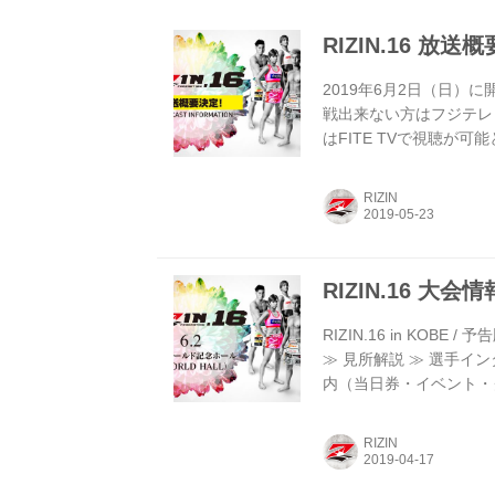
RIZIN.16 放送
2019年6月2日（日）に
戦出来ない方はフジテレ
はFITE TVで視聴が
地域を除く） 放送日時 201
カパー！ 完全生中継でお
RIZIN
年6月2日（日）14:00
料金 3,000円（税別） 販売
RIZIN.16 大
RIZIN.16 in KOBE
≫ 見所解説 ≫ 選手イ
内（当日券・イベント・グッズ
（日）開場 12:30 / オ
ール ≫ アクセス 主催 RI
RIZIN
FM802、FM COCOLO 