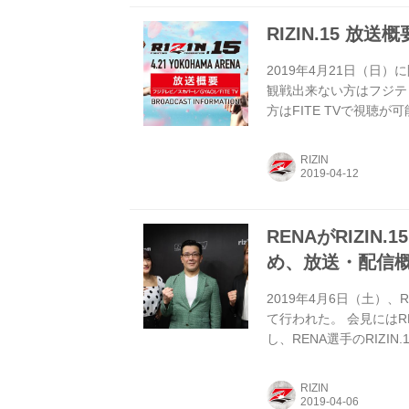
RIZIN.15 放送
2019年4月21日（日）
観戦出来ない方はフジテ
方はFITE TVで視聴
部地域を除く） 放送日時 20
サイト スカパー！ 完
RIZIN
日時 2019年4月21日（日
3月15日（金）〜 5月16日
RENAがRIZI
め、放送・配信
2019年4月6日（土）、
て行われた。 会見にはR
し、RENA選手のRIZ
ネットをはじめとした放
昨年末に予定されていた
RIZIN
とする両選手の激しい戦いに