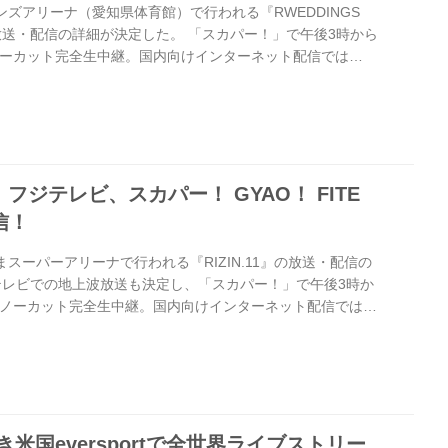
ンズアリーナ（愛知県体育館）で行われる『RWEDDINGS
.12』の放送・配信の詳細が決定した。 「スカパー！」で午後3時から
でノーカット完全生中継。国内向けインターネット配信では
オカ超特Qさん、小池美由さん出演でLIVE配信を実施。全世
V」によるインターネット配信（有料）も行われる。 そして地上
8日（土）26時00分〜27時30分（関東ローカル）、またBSフ
時00分～14時55分で放送される。 放送・配信に関する情...
11』 フジテレビ、スカパー！ GYAO！ FITE
信！
まスーパーアリーナで行われる『RIZIN.11』の放送・配信の
テレビでの地上波放送も決定し、「スカパー！」で午後3時か
Vでノーカット完全生中継。国内向けインターネット配信では
オカ超特Qさん、小池美由さん出演でLIVE配信を実施。また
 TV」によるインターネット配信（有料）も行う。 放送・配信
記をチェック！ 地上波放送 放送詳細 ◆放送局：フジテレビ
：7月29日（日）19時57分～ ◆番組公式サイト： スカパー
米国eversportで全世界ライブストリー