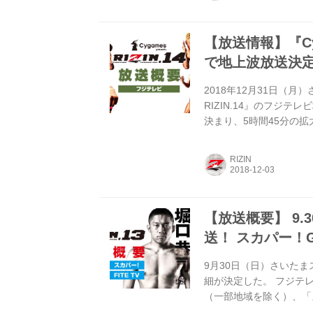
戦カード ［RIZIN 女子 M
【放送情報】『Cyga
で地上波放送決
2018年12月31日（月）
RIZIN.14』のフジテ
決まり、5時間45分の拡大放
RIZIN.14』フジテレビ
日：12月31日（月）18
RIZIN
≫『Cygames present
RIZIN....
【放送概要】 9.3
送！ スカパー！G
9月30日（日）さいたま
細が決定した。 フジテ
（一部地域を除く）、「
継！また国内向けインタ