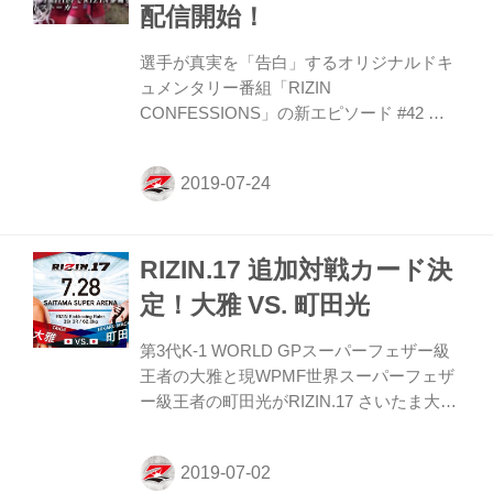
配信開始！
レートと町田の膝が交錯し、1R終了。
ROUND 2 町田が追いかけ、大雅が距離を
選手が真実を「告白」するオリジナルドキ
とる展開。大雅は後ろに下がりながらもパ
ュメンタリー番組「RIZIN
ンチ...
CONFESSIONS」の新エピソード #42 を
公開！ 2017年から執拗にRIZINへの出場を
アピールしていたビタリー・シュメトフが
遂にRIZIN.17に登場。RIZIN
CONFESSIONS #42では、彼ら兄弟が
RIZINに出場するまでの軌跡を振り返って
RIZIN.17 追加対戦カード決
いる。 他にも北岡悟、川尻達也、大雅、町
田光、前澤智などの日本人選手達が、試合
定！大雅 VS. 町田光
にかける覚悟や心境をそれぞれ語ってくれ
ている。 RIZIN.17 観戦前に必見のエピソ
第3代K-1 WORLD GPスーパーフェザー級
ード！ ≫ Youtubeで視聴 ≫ GYAO!で視聴
王者の大雅と現WPMF世界スーパーフェザ
RIZIN.17 関連情報 ≫ 大会情報／...
ー級王者の町田光がRIZIN.17 さいたま大会
で激突！ 大雅は12年（当時16歳）にプロデ
ビューすると、14年にKrush 55kg級、17年
にK-1 スーパー・フェザー級WGPで王者に