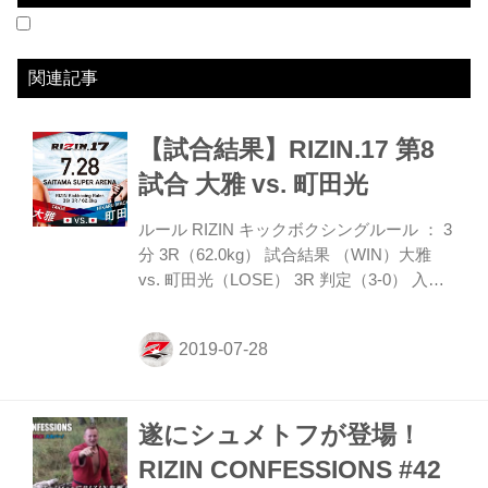
2019.7.28
RIZIN.17
LOSE
vs
大雅
3R 判定 0-3
関連記事
【試合結果】RIZIN.17 第8
試合 大雅 vs. 町田光
ルール RIZIN キックボクシングルール ： 3
分 3R（62.0kg） 試合結果 （WIN）大雅
vs. 町田光（LOSE） 3R 判定（3-0） 入場
ROUND 1 ゴング直後、一気に町田が距離
を詰めていくが、大雅はノーモーションの
左ストレートをいきなりヒットさせる。町
田が居合パンチを見舞うと、大雅も居合パ
ンチのモーションを真似て左フックを打ち
遂にシュメトフが登場！
返す。追いかける町田に対し、大雅はフッ
トワークを使いながら的確に攻撃を当てて
RIZIN CONFESSIONS #42
いく。ラスト10秒、大雅の左ボディースト