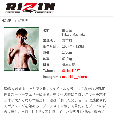
HOME
町田光
名前：
町田光
Hikaru Machida
出身地：
東京都
生年月日：
1987年7月23日
身長：
170cm
体重：
62.0kg
所属：
橋本道場
Twitter：
@pipipi1987
Instagram：
machida__hikaru
50戦を超えるキャリアと5つのタイトルを獲得してきた現WPMF
世界スーパーフェザー級王者。中学生の時にプロレスラーを志す
が体が大きくならず断念し、漫画「あしたのジョー」に感化され
てボクシングを始める。プロテスト合格まで果たすもプロでの試
合は無し。当時、K-1で人気を博していた魔裟斗に憧れ、勤めて