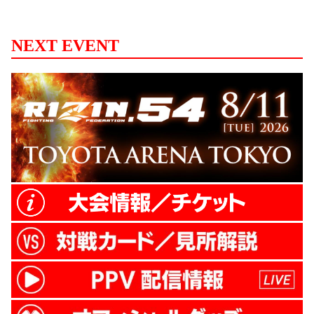
なるなど、若くして輝かしい実績を残して
きた。RIZINのリングでは観客を沸かせる
戦いを見せるも、これまで1分1敗と未だ勝
NEXT EVENT
利を飾れておらず、今大会にかける思いは
一際強い。 対する町田は、これまで50戦を
越えるキャリアを誇り、5つのタイトルを
獲得してきた実力者だ。13年にREBELSで
不可思を破り、今年は元SB日本スーパ...