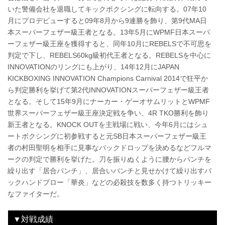
いた警備会社を退職してキックボクシングに転向する。07年10
月にプロデビューすると09年8月から9連勝を飾り、第9代MA日
本スーパーフェザー級王者となる。13年5月にWPMF日本スーパ
ーフェザー級王座を獲得すると、同年10月にREBELSで不可思を
判定で下し、REBELS60kg級初代王者となる。REBELSを中心に
INNOVATIONのリングにも上がり、14年12月にJAPAN
KICKBOXING INNOVATION Champions Carnival 2014で狂平か
ら判定勝利を挙げて第2代INNOVATIONスーパーフェザー級王者
となる。そして15年9月にナーカー・ゲーオサムリットとWPMF
世界スーパーフェザー級王座決定戦を争い、4R TKO勝利を飾り
新王者となる。KNOCK OUTを主戦場に戦い、今年6月にはシュ
ートボクシングに初参戦すると元SB日本スーパーフェザー級王
者の村田聖明を相手に見事なバックドロップを決めるなどフルマ
ークの判定で勝利を挙げた。刀を振りぬくように腰からパンチを
繰り出す「居合パンチ」、居合いパンチと見せかけて繰り出すバ
ックハンドブロー「華炎」などの必殺技を数多く持つトリッキー
なファイターだ。
▼対戦成績