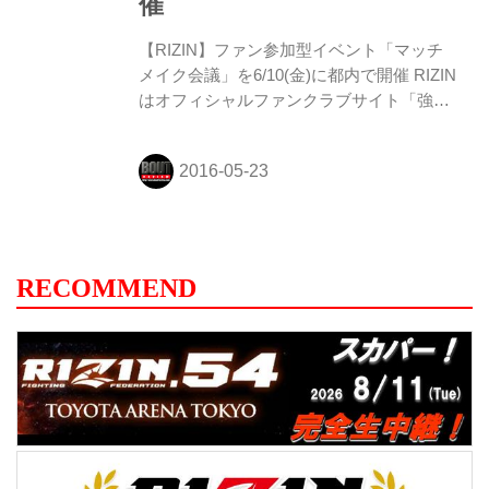
催
場 東京都港区近辺 ※当...
【RIZIN】ファン参加型イベント「マッチ
メイク会議」を6/10(金)に都内で開催 RIZIN
はオフィシャルファンクラブサイト「強者
ノ巣（仮）」の会員向けイベント「第1回
マッチメイク会議」を6月10日（金）19次
より東京都港区近辺で開催する。
RECOMMEND