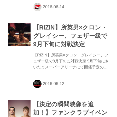
信行、RIZIN統括本部長・髙田延彦、RIZIN
映像プロデューサー・佐藤大輔、RIZINマ
ッチメイク担当・柏木信吾、さらにスペシ
ャルゲストとして現役ファイターの所英
【RIZIN】所英男×クロン・
男、才賀紀左衛門、山本アーセンが出席し
た。 こちらは、RIZIN FF オフィシャルフ
グレイシー、フェザー級で
ァンクラブサイト強者ノ巣会員限定イベン
9月下旬に対戦決定
トとして開催された。今後も会員限定のイ
ベントを実施していく予定だ。入会は以下
【RIZIN】所英男×クロン・グレイシー、フ
のサイトへ ※（写真1）ファンからの生の
ェザー級で9月下旬に対戦決定 9月下旬にさ
声に応える現役選手たち...
いたまスーパーアリーナにて開催予定の
RIZINで、クロン・グレイシーと所英男が
フェザー級相当の65.8kg契約で対戦するこ
とが決定した。
【決定の瞬間映像を追
加！】ファンクラブイベン