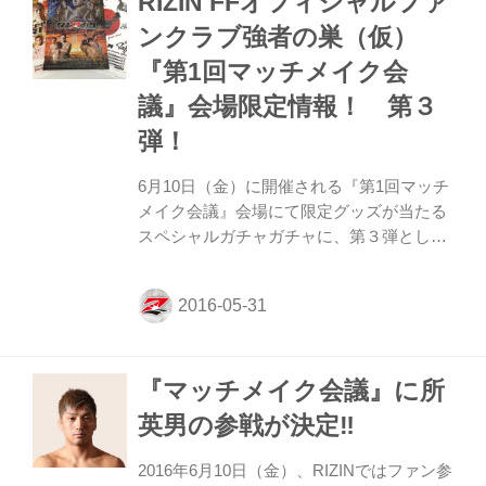
RIZIN FFオフィシャルファ
ブ会員になってこのイベントに参加しよ
ンクラブ強者の巣（仮）
う‼︎ 昨年、大晦日の「RIZIN FIGHTING
『第1回マッチメイク会
WORLD GRAND-PRIX 2015」では、クロ
ン・グレイシーに敗れたものの、名勝負を
議』会場限定情報！ 第３
繰り広げた。RIZINでの次なる戦いに注目
弾！
が集まる！...
6月10日（金）に開催される『第1回マッチ
メイク会議』会場にて限定グッズが当たる
スペシャルガチャガチャに、第３弾として
RIZIN出場選手の直筆サイン入り大会ポス
ターを追加！ ポスターは『RIZIN
FIGHTING WORLD GP2015』、
『RIZIN.1』と用意されており、それぞれの
大会に出場した選手のサインが入っている
『マッチメイク会議』に所
超プレミアグッズ！ オフィシャルファンク
ラブ会員になってこのイベントに参加しよ
英男の参戦が決定‼︎
う‼︎ 『第1回マッチメイク会議』スペシャル
ガチャガチャ賞品の第３弾を公開！！
2016年6月10日（金）、RIZINではファン参