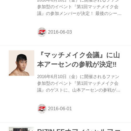
参加型のイベント『第1回マッチメイク会
議』の参加メンバーが決定！ 最後のシーク
レットゲストとして昨年末のRIZINにも出
場した才賀紀左衛門選手が参戦！ オフィシ
ャルファンクラブ会員になって、豪華メン
バーとの夢のマッチメイク会議に参加しよ
う！ 締め切りは６月５日（日）まで！ ◼︎参
『マッチメイク会議』に山
加者 RIZIN実行委員長 榊原信行 RIZIN統括
本部長 髙田延彦 RIZIN映像プロデューサー
本アーセンの参戦が決定‼︎
佐藤大輔 司会 矢野武 司会 お宮の松 スペシ
ャルゲスト 所英男、山本アーセン、才賀紀
2016年6月10日（金）に開催されるファン
左衛門 昨年、12/29の「RIZIN FIGHTING
参加型のイベント『第1回マッチメイク会
WORLD GRAND-P...
議』のゲストに、山本アーセンの参戦が緊
急決定！ 先日発表された第１弾ゲスト、所
英男に続いての現役ファイターの登場だ！
またこの決定を受け、このイベントへのお
申し込みの締め切りを6月5日（日）まで延
長！ 豪華出演者と直接マッチメイク会議が
できるチャンス！ オフィシャルファンクラ