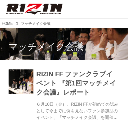
HOME
マッチメイク会議
マッチメイク会議
RIZIN FF ファンクラブイ
ベント 『第1回マッチメイ
ク会議』レポート
６月10日（金）、RIZIN FFが初めての試み
として今までに例を見ないファン参加型の
イベント、「マッチメイク会議」を開催し
た。出演者には、RIZIN実行委員長・榊原