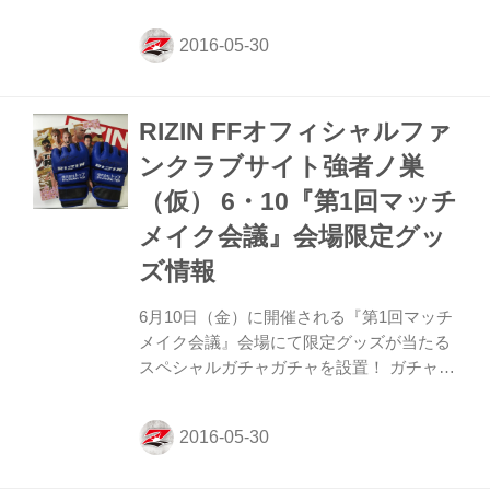
チャガチャに、第２弾として橋本マナミの
サイン入りパンフレットが追加‼︎ 2015年末
にはRIZIN FF広報大使としてさいたまスー
パーアリーナの舞台にも登場したセクシー
女王、直筆サイン入りのパンフレットは超
RIZIN FFオフィシャルファ
お宝物だ！ ガチャガチャの中身は開けての
お楽しみ‼︎ オフィシャルファンクラブ会員
ンクラブサイト強者ノ巣
になってこのイベントに参加しよう‼︎ 2015
（仮） 6・10『第1回マッチ
年末にRIZIN FF広報大使を務めた「橋本マ
ナミ・サイン入りパンフレット」 ■RIZIN
メイク会議』会場限定グッ
FFオフィシャルファンクラブサイト強者ノ
ズ情報
巣（仮...
6月10日（金）に開催される『第1回マッチ
メイク会議』会場にて限定グッズが当たる
スペシャルガチャガチャを設置！ ガチャガ
チャの中身は開けてのお楽しみだが、選手
のサイン入りTシャツやオープンフィンガ
ーグローブなどスペシャルグッズ満載‼︎ オ
フィシャルファンクラブ会員になってこの