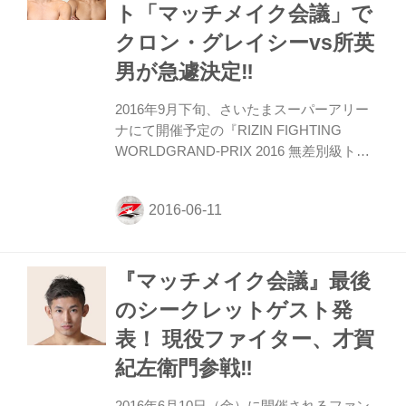
ト「マッチメイク会議」で
クロン・グレイシーvs所英
男が急遽決定‼︎
2016年9月下旬、さいたまスーパーアリー
ナにて開催予定の『RIZIN FIGHTING
WORLDGRAND-PRIX 2016 無差別級トー
ナメント 1st ROUND(予定)』の対戦カード
が、6月10日(金)、『RIZIN FF』が初めての
試みとして開催したファンクラブイベント
「マッチメイク会議」の中で決定した。緊
急決定したカードはかねてよりファンから
『マッチメイク会議』最後
の要望も高まっていた、クロン・グレイシ
ーvs所英男。 クロンは昨年末に行なわれ
のシークレットゲスト発
た、『RIZIN FIGHTING WORLD GRAND-
表！ 現役ファイター、才賀
PRIX 2015 さいたま3DAYS』に出場し、山
本アーセンを見事な三角絞めで破ってい
紀左衛門参戦‼︎
る。グ...
2016年6月10日（金）に開催されるファン