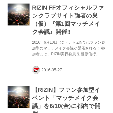
イベントに参加しよう‼︎ 『第1回マッチメイ
RIZIN FFオフィシャルファ
ク会議』スペシャルガチャガチャ賞品の第
１弾を公開！！ □テオドラス・オークスト
ンクラブサイト強者の巣
リス選手使用済み・サイン入りグローブ＆
（仮）『第1回マッチメイ
サイン入り大会パンフレット □選手サイン
入りTシャツ ☆今後も、スペシャルグッズ
ク会議』開催‼︎
の追加を予定！！ ■RIZIN FFオフィシャル
ファンクラブサイト強者の...
2016年6月10日（金）、RIZINではファン参
加型のマッチメイク会議が開催される！ 参
加者には、RIZIN実行委員長 榊原信行、
RIZIN統括本部長 髙田延彦、RIZIN映像プ
ロデューサー 佐藤大輔、所英男選手、山本
アーセン選手などの豪華メンバーが集結！
あなたが選んだ夢の対戦カードがRIZINの
舞台で実現するかもしれない⁉︎ オフィシャ
【RIZIN】ファン参加型イ
ルファンクラブ会員になってこのイベント
に参加しよう‼︎ ■RIZIN FFオフィシャルフ
ベント「マッチメイク会
ァンクラブサイト強者の巣（仮） 【第1回
議」を6/10(金)に都内で開
マッチメイク会議】 □日時 2016年6月10日
（金）18：00開場 19：00開始（予定） □会