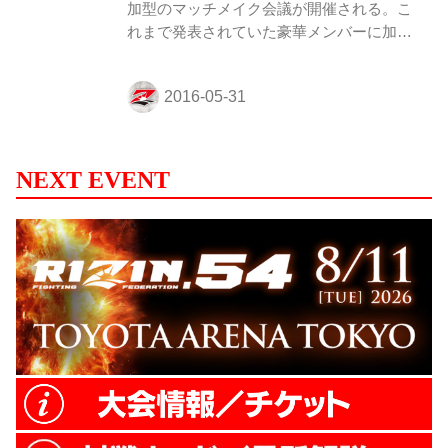
RIZIN出場選手の直筆サイン入り大会ポス
加型のマッチメイク会議が開催される。こ
ター ■RIZIN FFオフィシャルファンクラブ
れまで発表されていた豪華メンバーに加
サイトイベント強者...
え、ゲスト発表・第１弾として現役ファイ
ター所英男の参戦が決定した！ あなたが選
んだ夢の対戦カードを実現させるチャン
ス！ オフィシャルファンクラブ会員になっ
てこのイベントに参加しよう‼︎ ■RIZIN FF
オフィシャルファンクラブサイト強者の巣
NEXT EVENT
（仮） 【第1回マッチメイク会議】 □日時
2016年6月10日（金）18：00開場 19：00開
始（予定） □会場 東京都港区近辺（当選の
方に別途、詳細をご連絡いたします。） □
参加者 RIZIN実行委員長 榊原信行 RIZI...