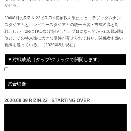
かせる。
20年8月のRIZIN.22でRIZIN初参戦を果たすと、ラジャダムナン
スタジアムとルンピニースタジアムの統一王者・吉成名高と対
戦、しかし2RにTKO負けを喫した。プロになってからは8戦5勝1
敗と、その将来性に大きな期待が寄せられており、関係者も熱い
視線を送っている。（2020年8月現在）
▼対戦成績（タップ/クリックで開閉します）
2020.08.09
RIZIN.22 - STARTING OVER -
LOSE
vs
吉成名高
2R 3分8秒 TKO（レフェリーストップ：左ひじ）
試合映像
2020.08.09 RIZIN.22 - STARTING OVER -