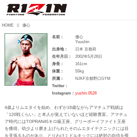
HOME
優心
名前：
優心
Yuushin
出身地：
日本 京都府
生年月日：
2002年5月28日
身長：
161cm
体重：
55kg
所属：
NJKF京都野口GYM
Twitter：
Instagram：
yushin.0528
4歳よりムエタイを始め、わずか18歳ながらアマチュア戦績は
「120戦くらい」と本人が覚えていないほど経験豊富。アマチュ
ア時代にはTOPRAN45キロ級王座、グリーボーイファイト王座
を獲得。幼少より磨き上げられたそのムエタイテクニックには目
を見張るものがあり、とりわけミドルキックには絶対の自信を覗