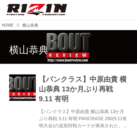
HOME
横山恭典
横山恭典
【パンクラス】中原由貴 横
山恭典 13か月ぶり再戦
9.11 有明
【パンクラス】中原由貴 横山恭典 13か月
ぶり再戦 9.11 有明 PANCRASE 280(9.11有
明大会)の追加対戦カードが発表された。に
フェザー級5分3R・中原由貴 VS 横山恭典