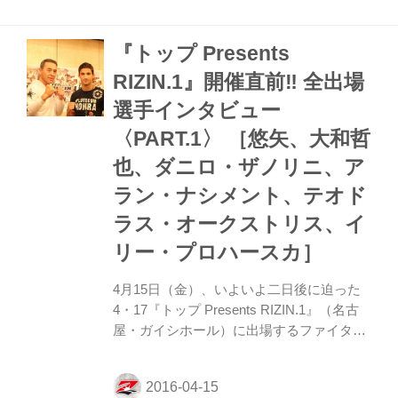
トがリングに上がりマイクで挨拶を行い、
次戦以降の参戦を誓った。 アラン・ナシメ
『トップ Presents
ントのコメント 「みなさん、本日は元谷選
手にドクタースポットがかかり、試合に出
RIZIN.1』開催直前‼︎ 全出場
場できなかったこと、アグレッシブなシュ
選手インタビュー
ートボクセの戦いを見せられなかったこと
が残念です。ただ、日本に来ることができ
〈PART.1〉 ［悠矢、大和哲
て光栄に思っています。そしてファンにみ
也、ダニロ・ザノリニ、ア
なさんに会えたことも光...
ラン・ナシメント、テオド
ラス・オークストリス、イ
リー・プロハースカ］
4月15日（金）、いよいよ二日後に迫った
4・17『トップ Presents RIZIN.1』（名古
屋・ガイシホール）に出場するファイター
たちに、試合直前の現在の心境、試合への
意気込みなどを語ってもらった。 ◼︎悠矢
「キックボクシングルールならダントツで