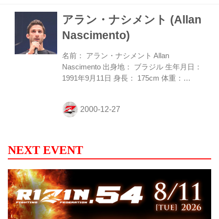
110kg契約、元谷友貴vs.アラン・ナシメン
アラン・ナシメント (Allan
トは56.7kg契約で行われることがアナウン
スされた。 元谷友貴と対戦するアラン・ナ
Nascimento)
シメントは、昨年末元谷と対戦したフェリ
ペ・エフラインと同門のシュートボクセに
名前： アラン・ナシメント Allan
所属し、フジマール会長によるとエフライ
Nascimento 出身地： ブラジル 生年月日：
ンを上回る実力の持ち主とのこと。勝利の
1991年9月11日 身長： 175cm 体重：
ほとん...
56.5kg 所属： シュートボクセアカデミー
主戦場： XFCI Twitter： @allanpuroosso 10
代でシュートボクセアカデミーの門を叩
き、20歳でMMAプロデビュー。デビュー
後判定なしの7連勝を挙げるなど、地元ブ
ラジルの大会で着実に勝利を重ねる。24歳
NEXT EVENT
にして既に17戦を経験しており、シュート
ボクセが太鼓判を押す若手有望株だ。フラ
イ級の選手の中では飛び抜けて身長が高
く、長いリーチを駆使した遠い距離からの
打撃やサブミッションを得...