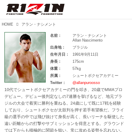
HOME
アラン・ナシメント
名前：
アラン・ナシメント
Allan Nascimento
出身地：
ブラジル
生年月日：
1991年9月11日
身長：
175cm
体重：
57kg
所属：
シュートボクセアカデミー
Twitter：
@allanpuroosso
10代でシュートボクセアカデミーの門を叩き、20歳でMMAプロ
デビュー。デビュー後判定なしの7連勝を挙げるなど、地元ブラ
ジルの大会で着実に勝利を重ねる。24歳にして既に17戦を経験
しており、シュートボクセが太鼓判を押す若手有望株だ。フライ
級の選手の中では飛び抜けて身長が高く、長いリーチを駆使した
遠い距離からの打撃やサブミッションを得意とする。グラウンド
では下からも積極的に関節を狙い、常に攻める姿勢を忘れない。