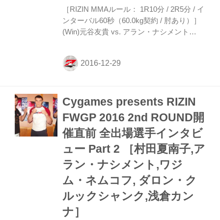
［RIZIN MMAルール： 1R10分 / 2R5分 / イ
ンターバル60秒（60.0kg契約 / 肘あり）］
(Win)元谷友貴 vs. アラン・ナシメント
(Lose) 3R 判定 2-1 肘ありルールのスペシ
ャルワンマッチ。 1R、ナシメントが重い
左右のフックと、左ハイと積極的に打撃勝
負に出る。そして元谷の右ローの蹴り足を
取ると、踏みつけからサイドポジションを
Cygames presents RIZIN
奪取し、ニンジャチョークを狙う。これは
極めるには至らずもグラウンドをコントロ
FWGP 2016 2nd ROUND開
ールされながら防戦を強いられる元谷。し
催直前 全出場選手インタビ
かし下からオモプラッタでナシメントを固
めた元谷は上の態勢に。そしてバックから
ュー Part 2 ［村田夏南子,ア
パンチと肘を入れていく。さらにトップ...
ラン・ナシメント,ワジ
ム・ネムコフ, ダロン・ク
ルックシャンク,浅倉カン
ナ］