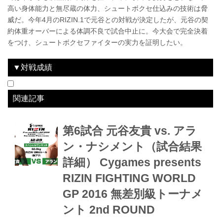
高い身体能力と無尽蔵の体力、シュートボクセ仕込みの技術は脅
威だ。今年4月のRIZIN.1で元谷との対戦が決定したが、元谷の契
約体重オーバーによる体調不良で試合中止に。今大会で完全決着
をつけ、シュートボクセファイターの実力を証明したい。
▼対戦成績
日付
2016.4.17
2016.12.29
勝敗
-
lose
対戦相手
元谷友貴
元谷友貴
結果
ドクターストップのため中止
3R判定 2-1
大会名
トップ Presents RIZIN.1
Cygames presents RIZIN FIGHTING WORLD GP 2016 無差別級トーナメント 2nd ROUND
関連記事
第6試合 元谷友貴 vs. アラ
ン・ナシメント（試合結果
詳細） Cygames presents
RIZIN FIGHTING WORLD
GP 2016 無差別級トーナメ
ント 2nd ROUND