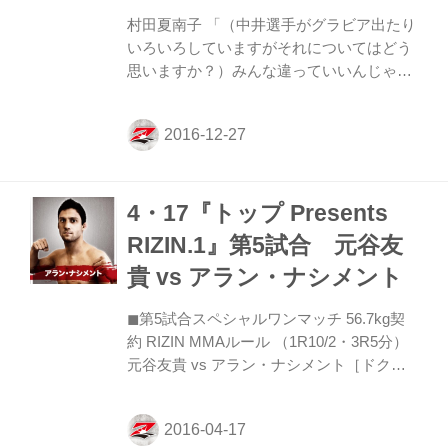
村田夏南子 「（中井選手がグラビア出たり
いろいろしていますがそれについてはどう
思いますか？）みんな違っていいんじゃな
いですか？（笑）」 ──コンディションは
どうですか？ 村田 インフルエンザも無事
治って。今は大丈夫です。 ──その期間は
どういう気持ちでしたか？ 村田 ちょっと
焦りがあったり、試合があるから練習しな
4・17『トップ Presents
きゃっていう焦りがあったんですけど、焦
っても寝てなきゃいけないし、仕方がない
RIZIN.1』第5試合 元谷友
なって葛藤していました。 ──試合前にそ
貴 vs アラン・ナシメント
ういう状態になるのは初めてですか？ 村田
初めてではないです。 ──中井りん選手と
◼︎第5試合スペシャルワンマッチ 56.7kg契
の試合は特別意識することはありますか？
約 RIZIN MMAルール （1R10/2・3R5分）
村田 いつも通りですね。 ──中井戦に向
元谷友貴 vs アラン・ナシメント［ドクタ
け...
ーストップのため中止］ 元谷が減量による
体調不良で試合出場ができずノーコンテス
トとなったこの一戦。 対戦相手のナシメン