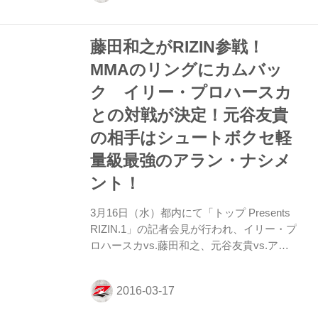
おもしろい試合をする自信があります」第
1試合 スペシャルワンマッチ（キックボク
藤田和之がRIZIN参戦！
シングルール 60kg契約）vs 祐毅 悠矢
「RIZINはいま日本で一番盛り上がってる
MMAのリングにカムバッ
格闘技のイベントだと思います。出ている
ク イリー・プロハースカ
選手もそうですし、凄く華もあるし、注目
度もある舞台ですね。だから今回はめちゃ
との対戦が決定！元谷友貴
くちゃチャンスだと思っています。もちろ
の相手はシュートボクセ軽
ん総合がメインの大会です...
量級最強のアラン・ナシメ
ント！
3月16日（水）都内にて「トップ Presents
RIZIN.1」の記者会見が行われ、イリー・プ
ロハースカvs.藤田和之、元谷友貴vs.アラ
ン・ナシメントのMMAスペシャルワンマッ
チ2カードが発表された。 会見ではまず、
髙田延彦RIZIN統括本部長が対戦カードを
発表。イリー・プロハースカvs.藤田和之は