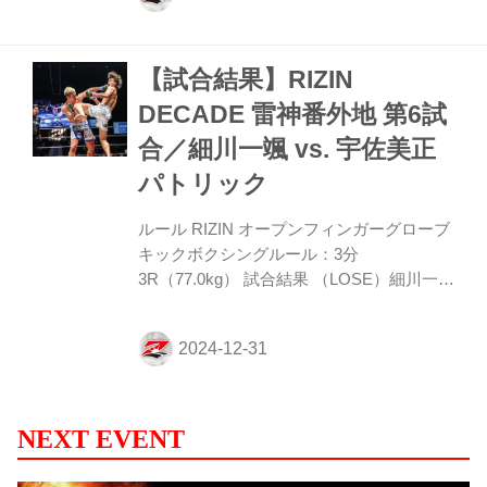
11 第5試合／野田蒼 vs. 篠塚辰樹 第5試合
／野田蒼 vs. 篠塚辰樹11 第4試合／冨澤大
【試合結果】RIZIN
智 vs. 三浦孝太 第4試合／冨澤大智 vs. 三
浦孝太11 第3試合／YURA vs. 朝久泰央 第3
DECADE 雷神番外地 第6試
試合／YURA vs. 朝久泰央12 第2試合／安
合／細川一颯 vs. 宇佐美正
井飛馬 vs. 黒薔薇くん 第2試合／安井飛馬
vs. 黒薔薇く...
パトリック
ルール RIZIN オープンフィンガーグローブ
キックボクシングルール：3分
3R（77.0kg） 試合結果 （LOSE）細川一颯
vs. 宇佐美正パトリック（WIN） 2R 2分59
秒 TKO（レフェリーストップ） 入場
ROUND 1 1R、前に出た宇佐美は細川に圧
を掛けロープに追い詰める。そこで打ち合
いを仕掛けるが、細川の右ショートフック
がとらえる。宇佐美はなお前に出るが、細
NEXT EVENT
川は再びショートフックを当てる。
ROUND 2 2R、細川はロープ際に下がって