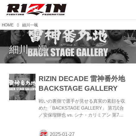
HOME
細川一颯
細川一颯
RIZIN DECADE 雷神番外地
BACKSTAGE GALLERY
戦いの裏側で選手が見せる真実の素顔を収
めた「BACKSTAGE GALLERY」 第7試合
／安保瑠輝也 vs. シナ・カリミアン 第7試
合／安保瑠輝也 vs. シナ・カリミアン13 第
6試合／細川一颯 vs. 宇佐美正パトリック
第6試合／細川一颯 vs. 宇佐美正パトリック