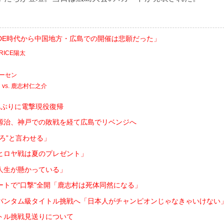
RIDE時代から中国地方・広島での開催は悲願だった」
RICE陽太
アーセン
vs. 鹿志村仁之介
年ぶりに電撃現役復帰
源治、神戸での敗戦を経て広島でリベンジへ
ろ”と言わせる」
ヒロヤ戦は夏のプレゼント」
人生が懸かっている」
ートで"口撃"全開「鹿志村は死体同然になる」
バンタム級タイトル挑戦へ「日本人がチャンピオンじゃなきゃいけない
トル挑戦見送りについて