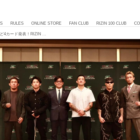
US
RULES
ONLINE STORE
FAN CLUB
RIZIN 100 CLUB
CO
鹿志村がバンタム級タイトルに挑戦など4カード発表！RIZIN LANDMARK 15 in HIROSHIMA 追加対戦カード発表記者会見