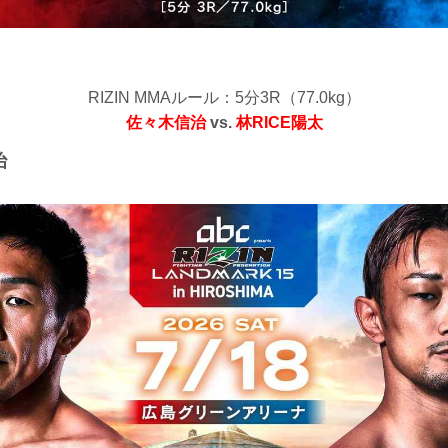
RIZIN MMAルール：5分3R（77.0kg）
佐々木信治
vs.
林RICE陽太
治