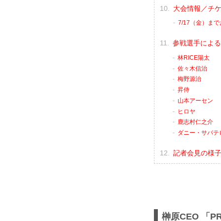
大会情報／チ
7/17（金）ま
参戦選手による
林RICE陽太
佐々木信治
梅野源治
昇侍
山本アーセン
ヒロヤ
鹿志村仁之介
ダニー・サバテ
記者会見の様子（
榊原CEO 「