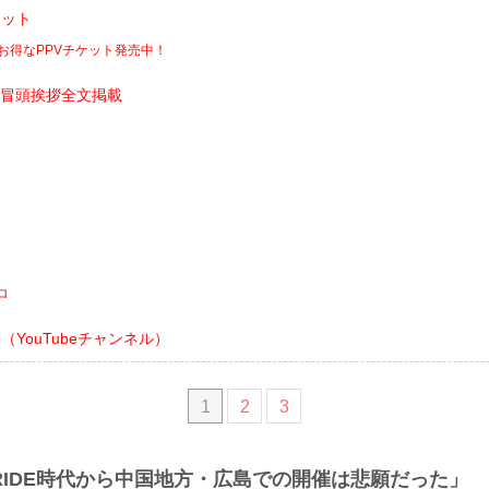
ケット
でお得なPPVチケット発売中！
冒頭挨拶全文掲載
ロ
YouTubeチャンネル）
1
2
3
PRIDE時代から中国地方・広島での開催は悲願だった」