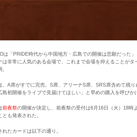
Oは「PRIDE時代から中国地方・広島での開催は悲願だった
ナは非常に人気のある会場で、これまで会場を抑えることがタ
明。
は、A席がすでに完売。S席、アリーナS席、SRS席含めて残
広島初開催をライブで見届けてほしい」と早めの購入を呼びか
は
前夜祭
の開催が決定し、前夜祭の受付は6月16日（火）18時
ことも発表された。
されたカードは以下の通り。