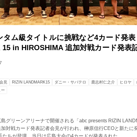
タム級タイトルに挑戦など4カード発表！R
K 15 in HIROSHIMA 追加対戦カード発
7
会見
RIZIN LANDMARK15
ダニー・サバテロ
鹿志村仁之介
ヒロヤ
ュー
リーンアリーナで開催される「abc presents RIZIN LANDMA
」の追加対戦カード発表記者会見が行われ、榊原信行CEOと新た
手たちが登壇。当日は広島大会の4カードが発表された。