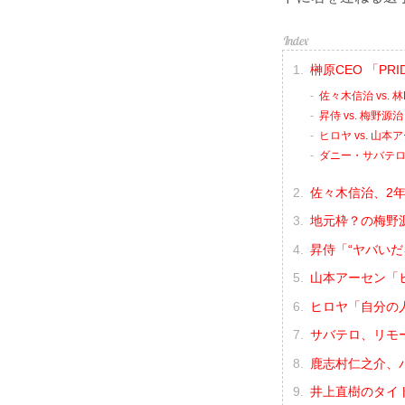
榊原CEO 「P
佐々木信治 vs. 林
昇侍 vs. 梅野源治
ヒロヤ vs. 山本
ダニー・サバテロ 
佐々木信治、2
地元枠？の梅野
昇侍「“ヤバいだ
山本アーセン「
ヒロヤ「自分の
サバテロ、リモ
鹿志村仁之介、
井上直樹のタイ