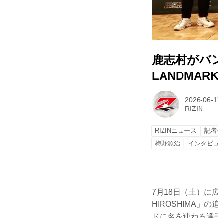
鹿志村がバン
LANDMAR
2026-06-1
RIZIN
RIZINニュース
記者
梅野源治
インタビ
7月18日（土）に広島グ
HIROSHIMA
ドに名を連ねる選