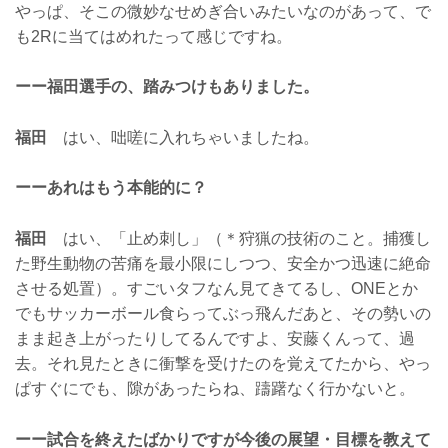
やっぱ、そこの微妙なせめぎ合いみたいなのがあって、で
も2Rに当てはめれたって感じですね。
ーー福田選手の、踏みつけもありました。
福田
はい、咄嗟に入れちゃいましたね。
ーーあれはもう本能的に？
福田
はい、「止め刺し」（＊狩猟の技術のこと。捕獲し
た野生動物の苦痛を最小限にしつつ、安全かつ迅速に絶命
させる処置）。すごいタフなん見てきてるし、ONEとか
でもサッカーボール食らってぶっ飛んだあと、その勢いの
まま起き上がったりしてるんですよ、安藤くんって、過
去。それ見たときに衝撃を受けたのを覚えてたから、やっ
ぱすぐにでも、隙があったらね、躊躇なく行かないと。
ーー試合を終えたばかりですが今後の展望・目標を教えて