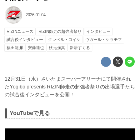
2026-01-04
RIZINニュース
RIZIN師走の超強者祭り
インタビュー
試合後インタビュー
クレベル・コイケ
ヴガール・ケラモフ
福田龍彌
安藤達也
秋元強真
新居すぐる
12月31日（水）さいたまスーパーアリーナにて開催され
たYogibo presents RIZIN師走の超強者祭りの出場選手たち
の試合後インタビューを公開！
YouTubeで見る