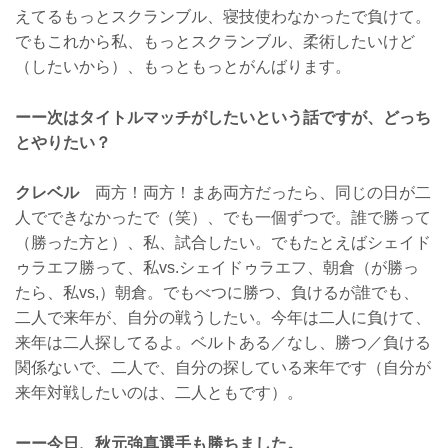
えてるもっとスクランブル、寝技使わなかったで負けて。
でもこれから私、もっとスクランブル、柔術したいけど
（したいから）、もっともっとがんばります。
ーー次はタイトルマッチがしたいという話ですが、どっち
とやりたい？
クレベル
両方！両方！まあ両方だったら、同じの日が二
人でできなかったで（笑）、でも一個ずつで。誰で勝って
（勝った方と）、私、試合したい。でもたとえばシェイド
ゥラエフ勝って、私vs.シェイドゥラエフ、朝倉（が勝っ
たら、私vs,）朝倉。でもべつに勝つ、負けるが誰でも、
二人で来年が、自分の戦うしたい。今年は二人に負けて、
来年は二人探してるよ。ベルトある／なし、勝つ／負ける
関係ないで、二人で、自分の探している来年です（自分が
来年対戦したいのは、二人ともです）。
ーー今日、秋元強真選手も勝ちました。