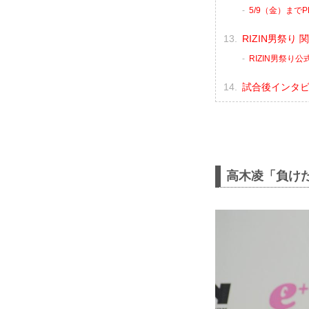
5/9（金）まで
RIZIN男祭り 
RIZIN男祭り
試合後インタ
高木凌「負け