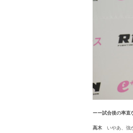
ーー試合後の率直
高木
いやあ、強か