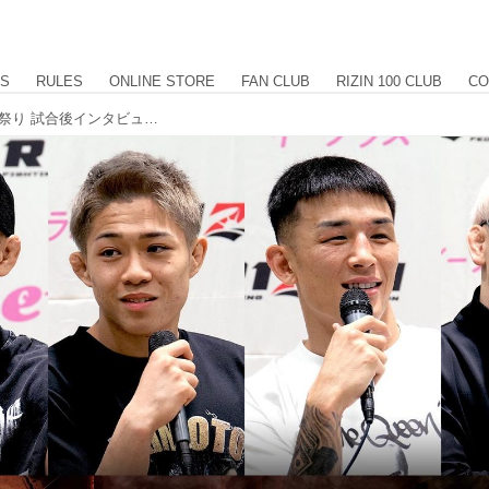
US
RULES
ONLINE STORE
FAN CLUB
RIZIN 100 CLUB
CO
高木、秋元、萩原、西谷、他 RIZIN男祭り 試合後インタビュー vol.4