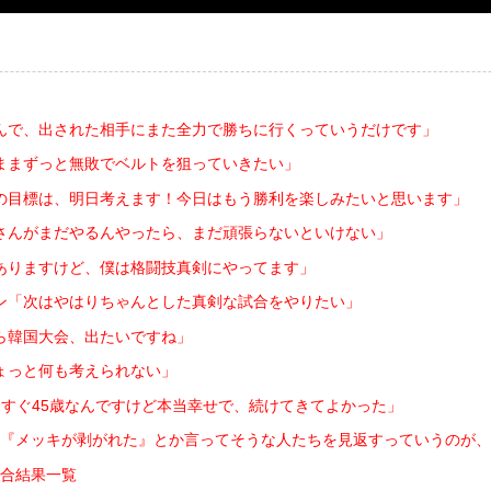
んで、出された相手にまた全力で勝ちに行くっていうだけです」
ままずっと無敗でベルトを狙っていきたい」
の目標は、明日考えます！今日はもう勝利を楽しみたいと思います」
さんがまだやるんやったら、まだ頑張らないといけない」
ありますけど、僕は格闘技真剣にやってます」
ン「次はやはりちゃんとした真剣な試合をやりたい」
ら韓国大会、出たいですね」
ょっと何も考えられない」
すぐ45歳なんですけど本当幸せで、続けてきてよかった」
『メッキが剥がれた』とか言ってそうな人たちを見返すっていうのが、
 試合結果一覧