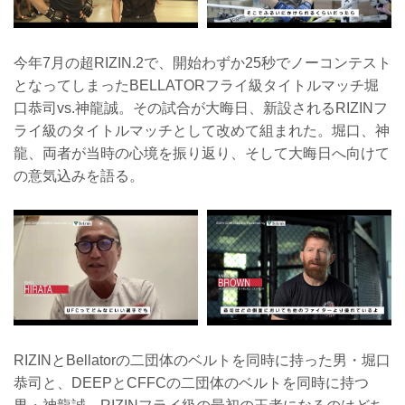
今年7月の超RIZIN.2で、開始わずか25秒でノーコンテスト
となってしまったBELLATORフライ級タイトルマッチ堀
口恭司vs.神龍誠。その試合が大晦日、新設されるRIZINフ
ライ級のタイトルマッチとして改めて組まれた。堀口、神
龍、両者が当時の心境を振り返り、そして大晦日へ向けて
の意気込みを語る。
RIZINとBellatorの二団体のベルトを同時に持った男・堀口
恭司と、DEEPとCFFCの二団体のベルトを同時に持つ