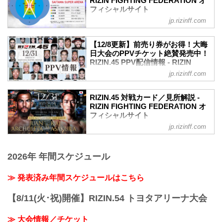
RIZIN FIGHTING FEDERATION オ
フィシャルサイト
念願の王座戦！フアン・アーチュレッタ
vs. 朝倉海
jp.rizinff.com
MOVIE
さいたまスーパーアリーナの大晦日は悔
【Trailer】RIZIN.45 in さいたまスーパー
しい思い出しかなかった朝倉海。『大晦
アリーナ
【12/8更新】前売り券がお得！大晦
日は、負ける日』…そのままで終わらせ
youtu.be
日大会のPPVチケット絶賛発売中！
ないために、新年を笑って過ごすため
RIZIN.45 大会概要
RIZIN.45 PPV配信情報 - RIZIN
に、海は大晦日の勝利を誓う。
開催日時
FIGHTING FEDERATION オフィシ
jp.rizinff.com
海を迎え撃つ現王者フアン・アーチュレ
2023年12月31日（日）12:00開場 / 14:00
ャルサイト
ッタは、己のプライドのため、己のレガ
開始
今年の大晦日、さいたまスーパーアリー
シーを後世に残すため、海に勝...
RIZIN.45 対戦カード／見所解説 -
※開場・開始時間は予定です。決定次第
ナにて開催されるRIZIN.45のPPV配信チ
RIZIN FIGHTING FEDERATION オ
RIZIN FFオフィシャルサイトにてご案内
ケットが、12月8日（金）12時より
フィシャルサイト
します。
ABEMA、U-NEXT、RIZIN 100 CLUB、
会場
jp.rizinff.com
フアン・アーチュレッタ vs. 朝倉海
RIZIN LIVEにて販売スタート！
さいたまスーパーアリーナ
バンタム級タイトルマッチ
会場に来れない方はお好きな配信サービ
JR京浜東北線・JR上野東京ライン（宇都
RIZIN MMAルール：5分 3R（61.0kg）
スで、RIZIN.45を全試合リアルタイムで
宮線・高崎線）「さいたま新都心」駅か
2026年 年間スケジュール
フアン・アーチュレッタ vs. 朝倉海
視聴しよう！
ら徒歩3分
フアン・アーチュレッタ
PPV販売スケジュール一覧
JR埼京線「北与野」駅から徒歩7分
フィジカル｜スタミナ｜総合力｜プレッ
≫ 発表済み年間スケジュールはこちら
配信日時 料金 配信媒体 アーカイブ
たまアリ△タウン ー キテ、ミテ、ジッカ
シャー
期間 応援
ン
朝倉海
コード 番組名・その他
【8/11(火･祝)開催】RIZIN.54 トヨタアリーナ大会
「...
当て勘 | ボクシング力 | 試合運び | 圧力
12/31(日)
見所解説
14:00〜 前売¥6,000(税込)
≫ 大会情報／チケット