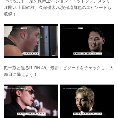
その他にも、扇久保博正vs.ジョン・ドッドソン、スダリ
オ剛vs.上田幹雄、久保優太vs.安保瑠輝也のエピソードも
収録！
刻一刻と迫るRIZIN.45。最新エピソードをチェックし、大
晦日に備えよう！