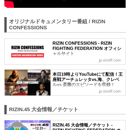
オリジナルドキュメンタリー番組 / RIZIN
CONFESSIONS
RIZIN CONFESSIONS - RIZIN
FIGHTING FEDERATION オフィシ
ャルサイト
jp.rizinff.com
RIZIN CONFESSIONS の記事一覧 - 格闘
技イベント「RIZIN」（ライジン）と
「RIZIN FIGHTING FEDERATION」（ラ
本日19時よりYouTubeにて配信！王
イジン ファイティング フェデレーショ
座戦アーチュレッタvs.海、クレベ
ン）の情報・加盟団体について発信して
ルvs.斎藤のエピソードを収録！
いきます。
RIZIN CONFESSIONS #137 - RIZIN
jp.rizinff.com
FIGHTING FEDERATION オフィシ
ャルサイト
選手が真実を「告白」するオリジナルド
RIZIN.45 大会情報／チケット
キュメンタリー番組「RIZIN
CONFESSIONS」の新エピソード#137
が、本日12月16日（土）19時より配信ス
RIZIN.45 大会情報／チケット -
タート！