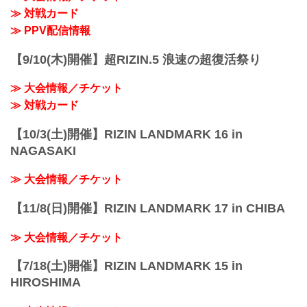
RIZINバンタム級タイトルマッチ。現王
当日¥6,600(税込)
≫ 対戦カード
者・アーチュレッタが元王者・朝倉を迎
...
え撃つ一戦。アーチュレッタは高度なレ
≫ PPV配信情報
スリング力と無尽蔵のスタミナを持ち合
わせたグラップラー。朝倉はパンチの強
【9/10(木)開催】超RIZIN.5 浪速の超復活祭り
さとボクシング...
≫ 大会情報／チケット
≫ 対戦カード
【10/3(土)開催】RIZIN LANDMARK 16 in
NAGASAKI
≫ 大会情報／チケット
【11/8(日)開催】RIZIN LANDMARK 17 in CHIBA
≫ 大会情報／チケット
【7/18(土)開催】RIZIN LANDMARK 15 in
HIROSHIMA