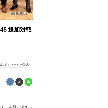
45 追加対戦
弥益ドミネーター聡志
。
Oと、参戦が決まっ