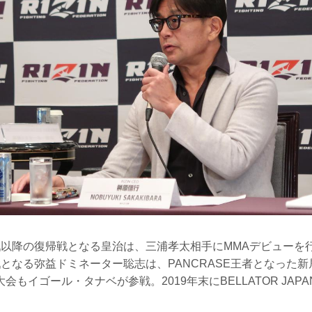
戦以降の復帰戦となる皇治は、三浦孝太相手にMMAデビューを
となる弥益ドミネーター聡志は、PANCRASE王者となった
会もイゴール・タナベが参戦。2019年末にBELLATOR JAP