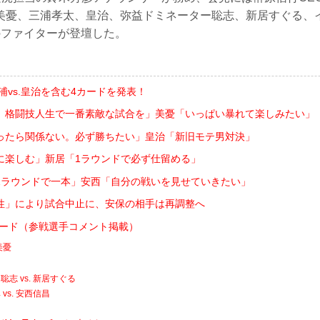
美憂、三浦孝太、皇治、弥益ドミネーター聡志、新居すぐる、
のファイターが登壇した。
三浦vs.皇治を含む4カードを発表！
）格闘技人生で一番素敵な試合を」美憂「いっぱい暴れて楽しみたい」
ったら関係ない。必ず勝ちたい」皇治「新旧モテ男対決」
に楽しむ」新居「1ラウンドで必ず仕留める」
1ラウンドで一本」安西「自分の戦いを見せていきたい」
性」により試合中止に、安保の相手は再調整へ
決定カード（参戦選手コメント掲載）
美憂
志 vs. 新居すぐる
vs. 安西信昌