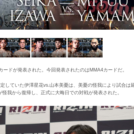
戦カードが発表された。今回発表されたのはMMA4カードだ。
決定していた伊澤星花vs.山本美憂は、美憂の怪我により試合は
が怪我から復帰し、正式に大晦日での対戦が発表された。