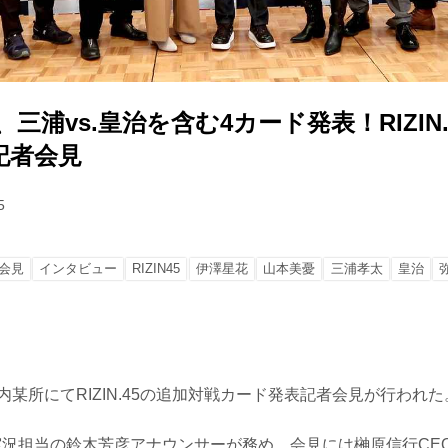
、三浦vs.皇治を含む4カード発表！RIZIN.
記者会見
5
会見
インタビュー
RIZIN45
伊澤星花
山本美憂
三浦孝太
皇治
都内某所にてRIZIN.45の追加対戦カード発表記者会見が行われた
N実況担当の鈴木芳彦アナウンサーが務め、会見には榊原信行CE