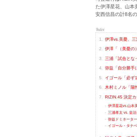
た伊澤星花、山本
安西信昌の計8名
伊澤vs.美憂、
伊澤「（美憂の
三浦「試合とな
弥益「自分勝手
イゴール「必ず
木村ミノル「陽
RIZIN.45 
伊澤星花vs.山本
三浦孝太 vs. 皇治
弥益ドミネーター聡
イゴール・タナベ 