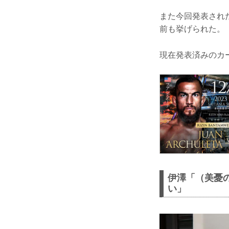
また今回発表され
前も挙げられた。
現在発表済みのカ
伊澤「（美憂
い」