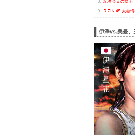
記者会見の様子（
RIZIN.45 大
伊澤vs.美憂