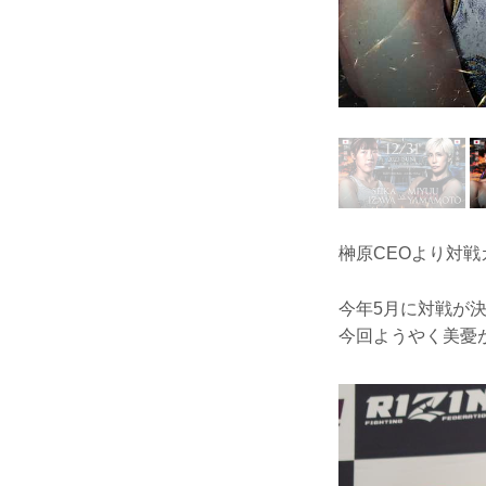
榊原CEOより対
今年5月に対戦が
今回ようやく美憂