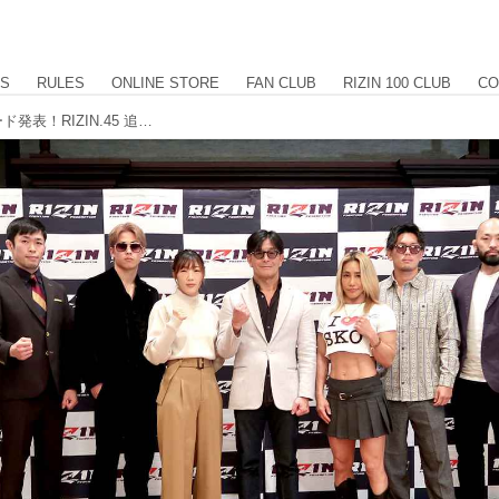
US
RULES
ONLINE STORE
FAN CLUB
RIZIN 100 CLUB
CO
伊澤vs.美憂、三浦vs.皇治を含む4カード発表！RIZIN.45 追加対戦カード発表記者会見