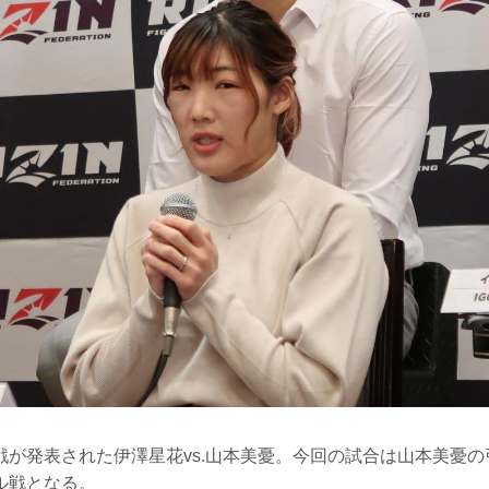
RIZIN MMAルール：5分 3R（57...
戦が発表された伊澤星花vs.山本美憂。今回の試合は山本美憂
ル戦となる。