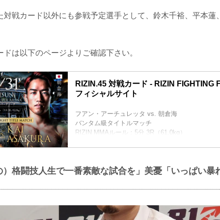
た対戦カード以外にも参戦予定選手として、鈴木千裕、平本蓮、Y
ードは以下のページよりご確認下さい。
RIZIN.45 対戦カード - RIZIN FIGHTING
フィシャルサイト
フアン・アーチュレッタ vs. 朝倉海
バンタム級タイトルマッチ
RIZIN MMAルール：5分 3R（61.0kg）
フアン・アーチュレッタ vs. 朝倉海
堀口恭司 vs. 神龍誠
フライ級タイトルマッチ
の）格闘技人生で一番素敵な試合を」美憂「いっぱい暴
RIZIN MMAルール：5分 3R（57.0kg）
堀口恭司 vs. 神龍誠
クレベル・コイケ vs. 斎藤裕
RIZIN MMAルール：5分 3R（66.0kg）
クレベル・コイケ vs. 斎藤裕
扇久保博正 vs. ジョン・ドッドソン