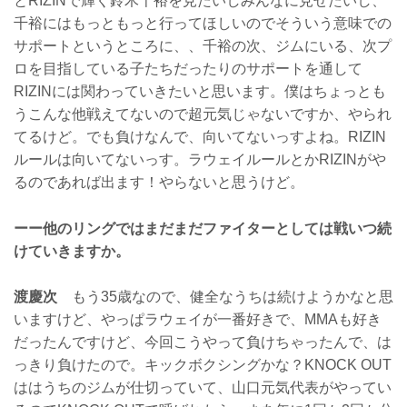
とRIZINで輝く鈴木千裕を見たいしみんなに見せたいし、
千裕にはもっともっと行ってほしいのでそういう意味での
サポートというところに、、千裕の次、ジムにいる、次プ
ロを目指している子たちだったりのサポートを通して
RIZINには関わっていきたいと思います。僕はちょっとも
うこんな他戦えてないので超元気じゃないですか、やられ
てるけど。でも負けなんで、向いてないっすよね。RIZIN
ルールは向いてないっす。ラウェイルールとかRIZINがや
るのであれば出ます！やらないと思うけど。
ーー他のリングではまだまだファイターとしては戦いつ続
けていきますか。
渡慶次
もう35歳なので、健全なうちは続けようかなと思
いますけど、やっぱラウェイが一番好きで、MMAも好き
だったんですけど、今回こうやって負けちゃったんで、は
っきり負けたので。キックボクシングかな？KNOCK OUT
ははうちのジムが仕切っていて、山口元気代表がやってい