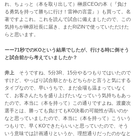
れ、ちょっと（本を取り出して）榊原CEOの本（『負け
る勇気を持って勝ちに行け！雷神の言霊』）も買って。名
著ですよこれ。これを読んで試合に備えましたので、この
気持ちが榊原社長に届き、またRIZINで使っていただけた
らと思います。
ーー71秒でのKOという結果でしたが、行ける時に倒そう
と試合前から考えていましたか？
井上
そうですね、5分3R、15分やるつもりではいたので
すけど、やっぱり試合順とかもどちらかと言うと気にする
タイプなので、早いうちで、まだ会場も温まっていなく
て、お客さんたちを盛り上げたいなっていう気持ちもあっ
たので。本当に（本を持って）この通りですよね。渡慶次
選手とは、勝っても負けてもKO決着の可能性が高いのか
なと思っていましたので、本当に（本を持って）こういう
つもりで、早くKOできたらいいと思っていたので、そう
いう意味では計画通りというか、理想通りだったのかなと