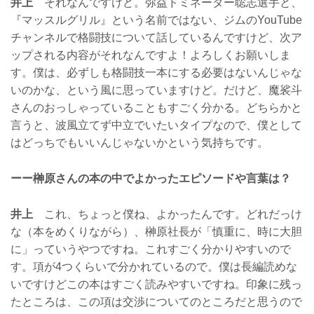
井上
それなんですけど。弥益ドミネーター聡志選手と、
『マッスルグリル』という名前ではない、ジムのYouTube
チャンネルで格闘技について話しているんですけど、次ア
ップされる内容がそれなんですよ！よろしくお願いしま
す。僕は、必ずしも格闘技一本にする必要はないんじゃな
いのかな、という風に思っていますけど。だけど、魔裟斗
さんのおっしゃっていることもすごく分かる。どちらかと
言うと、波風立てず中立でいたいタイプなので、僕として
はどっちでもいいんじゃないかという気持ちです。
ーー榊原さんの本の中でよかったエピソードや言葉は？
井上
これ、ちょっと僕ね、よかったんです。どれだっけ
な（本をめくりながら）、榊原社長が「慎重に、時に大胆
に」っていうやつですね。これすごく分かりやすいので
す。項が4つくらいで分かれているので。僕は長編読めな
いですけどこの本はすごく読みやすいですね。印象に残っ
たところは、この項は交渉についてのところだと思うので