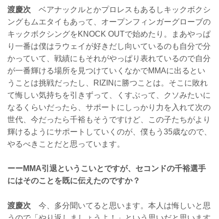
渡慶次
ベアナックルとかプロレスもあるしキックボクシ
ングもムエタイもあって、オープンフィンガーグローブの
キックボクシングをKNOCK OUTで始めたり。まあやっぱ
り一番は僕はラウェイが好きだし向いているのも自分で分
かっていて、戦績にもそれがやっぱり表れているので自分
が一番輝ける場所を見つけていくなかでMMAに出るとい
うことは挑戦だったし、RIZINに勝つことは。そこに敗れ
て悔しい気持ちを引きずって、くすぶって、クソみたいに
なるくらいだったら、サポートにしっかり力を入れて次の
世代、今だったら千裕もそうですけど、この子たちがより
輝けるようにサポートしていくのが、僕もう35歳なので、
やるべきことだと思っています。
ーーMMA引退というこいとですが、セコンドの千裕選手
にはそのことを既に伝えたのですか？
渡慶次
今、多分聞いてると思います。本人は悔しいと思
うので「やり返しましょうよ！」という思いだと思います