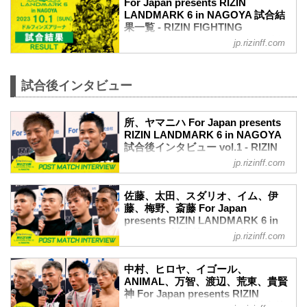
For Japan presents RIZIN
LANDMARK 6 in NAGOYA 試合結
果一覧 - RIZIN FIGHTING
FEDERATION オフィシャルサイト
jp.rizinff.com
第13試合／所英男 vs. アラン“ヒロ”ヤマニ
ハ
RIZIN MMAルール：5分 3R（61.0kg）
試合後インタビュー
（LOSE）所英男 vs. アラン“ヒロ”ヤマニ
ハ（WIN）
所、ヤマニハ For Japan presents
3R 判定（0-3）
RIZIN LANDMARK 6 in NAGOYA
≫ 試合結果詳細
試合後インタビュー vol.1 - RIZIN
第12試合／太田忍 vs. 佐藤将光
FIGHTING FEDERATION オフィシ
RIZIN MMAルール：5分 3R（63.0kg）
jp.rizinff.com
ャルサイト
（LOSE）太田忍 vs. 佐藤将光（WIN）
3R 判定（1-2）
10月1日（日）にドルフィンズアリーナに
佐藤、太田、スダリオ、イム、伊
≫ 試合結果詳細
て開催されたFor Japan presents RIZIN
藤、梅野、斎藤 For Japan
第11試合／スダリオ剛 vs. イム・ドンフ
LANDMARK 6 in NAGOYAの出場選手た
presents RIZIN LANDMARK 6 in
ァン
ちの試合後インタビューを公開！
NAGOYA 試合後インタビュー vol.2
jp.rizinff.com
RIZIN MMAルール：5分
YouTubeで見る
- RIZIN FIGHTING FEDERATION
3R（120.0kg）...
所英男&アラン“ヒロ”ヤマニハ 試合後イン
オフィシャルサイト
タビュー / For Japan presents RIZIN
中村、ヒロヤ、イゴール、
10月1日（日）にドルフィンズアリーナに
LANDMARK 6 in NAGOYA
ANIMAL、万智、渡辺、荒東、貴賢
て開催されたFor Japan presents RIZIN
神 For Japan presents RIZIN
youtu.be
LANDMARK 6 in NAGOYAの出場選手た
LANDMARK 6 in NAGOYA 試合後
アラン“ヒロ”ヤマニハ「目標はもちろん、