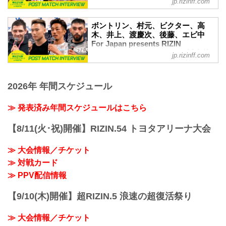
jp.rizinff.com
ちの試合後インタビューを公開！
インタビュー vol.3 - RIZIN
トップに立つこと」
YouTubeで見る
FIGHTING FEDERATION オフィシ
ーー試合後の率直な感想をお聞かせいた
試合後インタビュー Vol.3 / For Japan
ボントリン、村元、ビクター、高
ャルサイト
だけますか？
presents RIZIN LANDMARK 6 in
木、井上、渡慶次、後藤、エビ中
ヤマニハ...
10月1日（日）にドルフィンズアリーナに
NAGOYA
For Japan presents RIZIN
て開催されたFor Japan presents RIZIN
LANDMARK 6 in NAGOYA 試合後
youtu.be
jp.rizinff.com
LANDMARK 6 in NAGOYAの出場選手た
インタビュー vol.4 - RIZIN
佐藤将光「対戦を求められる選手になり
ちの試合後インタビューを公開！
FIGHTING FEDERATION オフィシ
たい」
YouTubeで見る
ャルサイト
ーー試合後の率直な感想をお聞かせいた
2026年 年間スケジュール
試合後インタビュー Vol.2 / For Japan
だけますか？
10月1日（日）にドルフィンズアリーナに
presents RIZIN LANDMARK 6 in
将光 デビュー戦しっかり一本・KOで勝
て開催されたFor Japan presents RIZIN
NAGOYA
≫ 発表済み年間スケジュールはこちら
ちたか...
LANDMARK 6 in NAGOYAの出場選手た
youtu.be
ちの試合後インタビューを公開！
中村優作「思ったよりホンマに強かった
【8/11(火･祝)開催】RIZIN.54 トヨタアリーナ大会
YouTubeで見る
です」
試合後インタビュー Vol.1 / For Japan
ーー試合後の率直な感想をお聞かせいた
≫ 大会情報／チケット
presents RIZIN LANDMARK 6 in
だけますか？
NAGOYA
≫ 対戦カード
中村 いや、あの……。思ったよりホンマ
youtu.be
に強か...
≫ PPV配信情報
ホジェリオ・ボントリン「怪我をしてい
なければ今日必ず一本かKOできた」
【9/10(木)開催】超RIZIN.5 浪速の超復活祭り
ーー試合後の率直な感想をお聞かせいた
だけますか？
≫ 大会情報／チケット
ボントリン 非常...