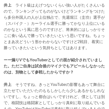
井上
ライト級はえげつないくらい強い人がたくさんいる
ので。ランキングってものがないけどランキングをつけた
ら多分外国人の人が上位独占で、先週堀江（圭功）選手が
（スパイク・）カーライル選手に勝ってかなり上位にいる
のかなという風に思うのですけど、将来的にはしっかりそ
こに食い込んで勝っていきたいという思いですね。ちょっ
とまあ次どういう形かわからないですけど2戦目、着実に
勝っていきたいという気持ちとしてはあります。
ーー煽りVでもYouTuberとしての面が紹介されていまし
た。ただご自身は試合後のマイクでもアピールしなかった
のは、別物として参戦したからですか？
井上
そうですね、きっとYouTubeの影響もあって舞台に
立たせていただいたのももしかしたら少しあるかもしれな
いですし、ちょっと都合はいいですけれど、僕としては別
で、格闘技は格闘家としてしっかり真剣に取り組んでいる
もの、YouTubeはYouTubeで真剣に取り組んでいるもので