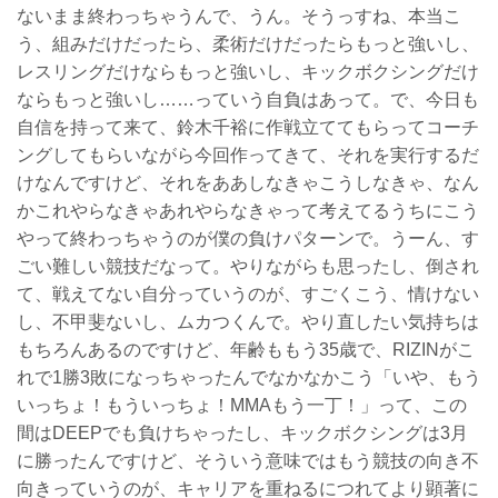
ないまま終わっちゃうんで、うん。そうっすね、本当こ
う、組みだけだったら、柔術だけだったらもっと強いし、
レスリングだけならもっと強いし、キックボクシングだけ
ならもっと強いし……っていう自負はあって。で、今日も
自信を持って来て、鈴木千裕に作戦立ててもらってコーチ
ングしてもらいながら今回作ってきて、それを実行するだ
けなんですけど、それをああしなきゃこうしなきゃ、なん
かこれやらなきゃあれやらなきゃって考えてるうちにこう
やって終わっちゃうのが僕の負けパターンで。うーん、す
ごい難しい競技だなって。やりながらも思ったし、倒され
て、戦えてない自分っていうのが、すごくこう、情けない
し、不甲斐ないし、ムカつくんで。やり直したい気持ちは
もちろんあるのですけど、年齢ももう35歳で、RIZINがこ
れで1勝3敗になっちゃったんでなかなかこう「いや、もう
いっちょ！もういっちょ！MMAもう一丁！」って、この
間はDEEPでも負けちゃったし、キックボクシングは3月
に勝ったんですけど、そういう意味ではもう競技の向き不
向きっていうのが、キャリアを重ねるにつれてより顕著に