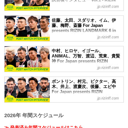
試合後インタビュー vol.1 - RIZIN
第12試合／太田忍 vs. 佐藤将光
FIGHTING FEDERATION オフィシ
RIZIN MMAルール：5分 3R（63.0kg）
jp.rizinff.com
ャルサイト
（LOSE）太田忍 vs. 佐藤将光（WIN）
3R 判定（1-2）
10月1日（日）にドルフィンズアリーナに
佐藤、太田、スダリオ、イム、伊
≫ 試合結果詳細
て開催されたFor Japan presents RIZIN
藤、梅野、斎藤 For Japan
第11試合／スダリオ剛 vs. イム・ドンフ
LANDMARK 6 in NAGOYAの出場選手た
presents RIZIN LANDMARK 6 in
ァン
ちの試合後インタビューを公開！
NAGOYA 試合後インタビュー vol.2
jp.rizinff.com
RIZIN MMAルール：5分
YouTubeで見る
- RIZIN FIGHTING FEDERATION
3R（120.0kg）...
所英男&アラン“ヒロ”ヤマニハ 試合後イン
オフィシャルサイト
タビュー / For Japan presents RIZIN
中村、ヒロヤ、イゴール、
10月1日（日）にドルフィンズアリーナに
LANDMARK 6 in NAGOYA
ANIMAL、万智、渡辺、荒東、貴賢
て開催されたFor Japan presents RIZIN
神 For Japan presents RIZIN
youtu.be
LANDMARK 6 in NAGOYAの出場選手た
LANDMARK 6 in NAGOYA 試合後
アラン“ヒロ”ヤマニハ「目標はもちろん、
jp.rizinff.com
ちの試合後インタビューを公開！
インタビュー vol.3 - RIZIN
トップに立つこと」
YouTubeで見る
FIGHTING FEDERATION オフィシ
ーー試合後の率直な感想をお聞かせいた
試合後インタビュー Vol.3 / For Japan
ボントリン、村元、ビクター、高
ャルサイト
だけますか？
presents RIZIN LANDMARK 6 in
木、井上、渡慶次、後藤、エビ中
ヤマニハ...
10月1日（日）にドルフィンズアリーナに
NAGOYA
For Japan presents RIZIN
て開催されたFor Japan presents RIZIN
LANDMARK 6 in NAGOYA 試合後
youtu.be
jp.rizinff.com
LANDMARK 6 in NAGOYAの出場選手た
インタビュー vol.4 - RIZIN
佐藤将光「対戦を求められる選手になり
ちの試合後インタビューを公開！
FIGHTING FEDERATION オフィシ
たい」
YouTubeで見る
ャルサイト
ーー試合後の率直な感想をお聞かせいた
2026年 年間スケジュール
試合後インタビュー Vol.2 / For Japan
だけますか？
10月1日（日）にドルフィンズアリーナに
presents RIZIN LANDMARK 6 in
将光 デビュー戦しっかり一本・KOで勝
て開催されたFor Japan presents RIZIN
NAGOYA
≫ 発表済み年間スケジュールはこちら