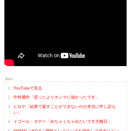
YouTubeで見る
中村優作「思ったよりホンマに強かったです」
ヒロヤ「結果で返すことができないのが本当に申し訳な
い」
イゴール・タナベ「めちゃくちゃ出たいです大晦日」
ANIMAL☆KOJI「寝技とレスリングを強化して必ずリベン