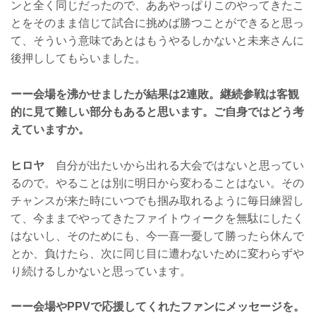
ンと全く同じだったので、ああやっぱりこのやってきたこ
とをそのまま信じて試合に挑めば勝つことができると思っ
て、そういう意味であとはもうやるしかないと未来さんに
後押ししてもらいました。
ーー会場を沸かせましたが結果は2連敗。継続参戦は客観
的に見て難しい部分もあると思います。ご自身ではどう考
えていますか。
ヒロヤ
自分が出たいから出れる大会ではないと思ってい
るので。やることは別に明日から変わることはない。その
チャンスが来た時にいつでも掴み取れるように毎日練習し
て、今ままでやってきたファイトウィークを無駄にしたく
はないし、そのためにも、今一喜一憂して勝ったら休んで
とか、負けたら、次に同じ目に遭わないために変わらずや
り続けるしかないと思っています。
ーー会場やPPVで応援してくれたファンにメッセージを。