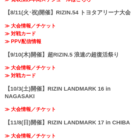
ちたか...
LANDMARK 6 in NAGOYAの出場選手た
youtu.be
ちの試合後インタビューを公開！
中村優作「思ったよりホンマに強かった
【8/11(火･祝)開催】RIZIN.54 トヨタアリーナ大会
YouTubeで見る
です」
試合後インタビュー Vol.1 / For Japan
ーー試合後の率直な感想をお聞かせいた
≫ 大会情報／チケット
presents RIZIN LANDMARK 6 in
だけますか？
NAGOYA
≫ 対戦カード
中村 いや、あの……。思ったよりホンマ
youtu.be
に強か...
≫ PPV配信情報
ホジェリオ・ボントリン「怪我をしてい
なければ今日必ず一本かKOできた」
【9/10(木)開催】超RIZIN.5 浪速の超復活祭り
ーー試合後の率直な感想をお聞かせいた
だけますか？
≫ 大会情報／チケット
ボントリン 非常...
≫ 対戦カード
【10/3(土)開催】RIZIN LANDMARK 16 in
NAGASAKI
≫ 大会情報／チケット
【11/8(日)開催】RIZIN LANDMARK 17 in CHIBA
≫ 大会情報／チケット