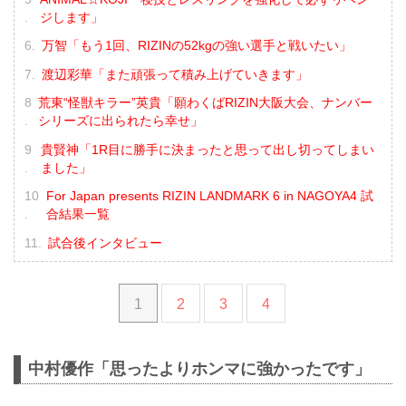
ジします」
万智「もう1回、RIZINの52kgの強い選手と戦いたい」
渡辺彩華「また頑張って積み上げていきます」
荒東“怪獣キラー”英貴「願わくばRIZIN大阪大会、ナンバー
シリーズに出られたら幸せ」
貴賢神「1R目に勝手に決まったと思って出し切ってしまい
ました」
For Japan presents RIZIN LANDMARK 6 in NAGOYA4 試
合結果一覧
試合後インタビュー
1
2
3
4
中村優作「思ったよりホンマに強かったです」