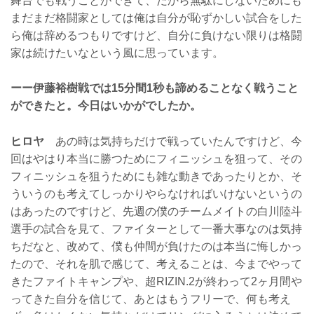
舞台でも戦うことができて、だから無駄にしないためにも
まだまだ格闘家としては俺は自分が恥ずかしい試合をした
ら俺は辞めるつもりですけど、自分に負けない限りは格闘
家は続けたいなという風に思っています。
ーー伊藤裕樹戦では15分間1秒も諦めることなく戦うこと
ができたと。今日はいかがでしたか。
ヒロヤ
あの時は気持ちだけで戦っていたんですけど、今
回はやはり本当に勝つためにフィニッシュを狙って、その
フィニッシュを狙うためにも雑な動きであったりとか、そ
ういうのも考えてしっかりやらなければいけないというの
はあったのですけど、先週の僕のチームメイトの白川陸斗
選手の試合を見て、ファイターとして一番大事なのは気持
ちだなと、改めて、僕も仲間が負けたのは本当に悔しかっ
たので、それを肌で感じて、考えることは、今までやって
きたファイトキャンプや、超RIZIN.2が終わって2ヶ月間や
ってきた自分を信じて、あとはもうフリーで、何も考え