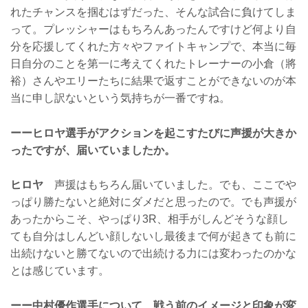
れたチャンスを掴むはずだった、そんな試合に負けてしま
って。プレッシャーはもちろんあったんですけど何より自
分を応援してくれた方々やファイトキャンプで、本当に毎
日自分のことを第一に考えてくれたトレーナーの小倉（將
裕）さんやエリーたちに結果で返すことができないのが本
当に申し訳ないという気持ちが一番ですね。
ーーヒロヤ選手がアクションを起こすたびに声援が大きか
ったですが、届いていましたか。
ヒロヤ
声援はもちろん届いていました。でも、ここでや
っぱり勝たないと絶対にダメだと思ったので。でも声援が
あったからこそ、やっぱり3R、相手がしんどそうな顔し
ても自分はしんどい顔しないし最後まで何が起きても前に
出続けないと勝てないので出続ける力には変わったのかな
とは感じています。
ーー中村優作選手について、戦う前のイメージと印象が変