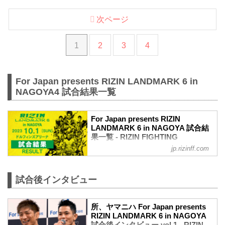
次ページ
1
2
3
4
For Japan presents RIZIN LANDMARK 6 in
NAGOYA4 試合結果一覧
For Japan presents RIZIN
LANDMARK 6 in NAGOYA 試合結
果一覧 - RIZIN FIGHTING
FEDERATION オフィシャルサイト
jp.rizinff.com
第13試合／所英男 vs. アラン“ヒロ”ヤマニ
ハ
RIZIN MMAルール：5分 3R（61.0kg）
試合後インタビュー
（LOSE）所英男 vs. アラン“ヒロ”ヤマニ
ハ（WIN）
所、ヤマニハ For Japan presents
3R 判定（0-3）
RIZIN LANDMARK 6 in NAGOYA
≫ 試合結果詳細