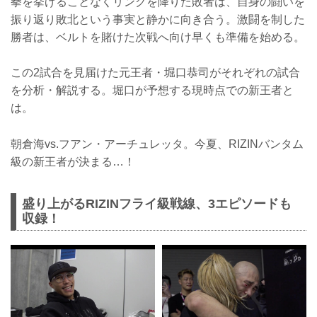
拳を挙げることなくリングを降りた敗者は、自身の闘いを
振り返り敗北という事実と静かに向き合う。激闘を制した
勝者は、ベルトを賭けた次戦へ向け早くも準備を始める。
この2試合を見届けた元王者・堀口恭司がそれぞれの試合
を分析・解説する。堀口が予想する現時点での新王者と
は。
朝倉海vs.フアン・アーチュレッタ。今夏、RIZINバンタム
級の新王者が決まる…！
盛り上がるRIZINフライ級戦線、3エピソードも
収録！