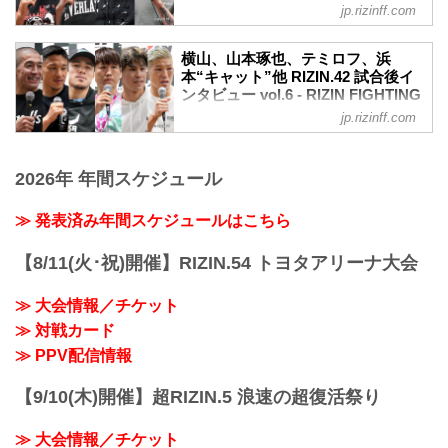
ホッとしています」
オフィシャルサイト
しかやってないんで。それが試合に出た
jp.rizinff.com
youtu.be
んで。「あ、これがMMAか」みたいな。
5月6日（土）に有明アリーナにて開催さ
ーー試合後の率直な感想をお聞かせいた
楽しかったですね。
れたRIZIN.42の出場選手たちの試合後イ
だけますか。
横山、山本琢也、テミロフ、浜
ーーMMAデビュー戦、大歓声の中TKOで
ンタビューを公開！
本“キャット”他 RIZIN.42 試合後イ
摩嶋 RIZINようやく1勝目なので、今ホッ
勝利しました。リングの中から見た風景
ビクター・コレスニック「アリガト！今
ンタビュー vol.6 - RIZIN FIGHTING
としています。
はい...
は感謝の気持ちだけです」
FEDERATION オフィシャルサイト
ーー摩嶋選手はおとなしい印象がありま
jp.rizinff.com
youtu.be
すが、今日の試合後は雄叫びが出まし
5月6日（土）に有明アリーナにて開催さ
ーー試合後の率直な感想をお聞かせいた
た。気持ちが昂りましたか。
れたRIZIN.42の出場選手たちの試合後イ
だけますか。
摩嶋 そうですね、やっぱり地元でもすご
2026年 年間スケジュール
ンタビューを公開！
コレスニック アリガト！まずRIZINで試
く応援してもらっているのですけど3連敗
横山武司「やっぱ柔術家は引き込んじゃ
合できる機会を与えてくれたことに心か
という結果しか出せなくてすご...
いますね、癖で」
≫ 発表済み年間スケジュールはこちら
ら感謝しています、ありがとうございま
youtu.be
す。RIZINの試合の雰囲気も本当に素晴ら
ーー試合後の率直な感想をお聞かせいた
しくファンの皆さんの醸し出す雰囲気や
【8/11(火･祝)開催】RIZIN.54 トヨタアリーナ大会
だけますか。
暖かい声援は今まで経験したなかでもベ
横山 マジ嬉しいです、いやもうマジ嬉し
スト。今は感謝の気持ちだけです。
≫ 大会情報／チケット
いです！
...
≫ 対戦カード
ーー試合前「判定を望んでいないので一
本を狙う」という宣言通りの勝利でし
≫ PPV配信情報
た。タックルからの引き込みは狙ってい
たのでしょうか。また、それしか狙って
【9/10(木)開催】超RIZIN.5 浪速の超復活祭り
いなかったのでしょうか？
横山 いやまあ、相手多分タックルから引
≫ 大会情報／チケット
き込みくるって、...