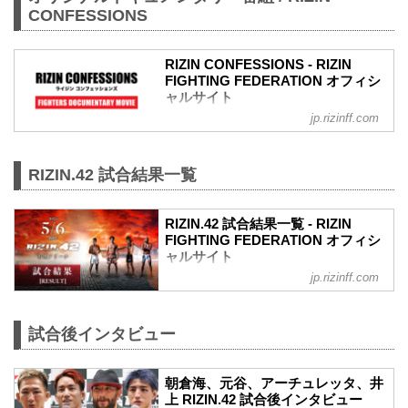
CONFESSIONS
RIZIN CONFESSIONS - RIZIN
FIGHTING FEDERATION オフィシ
ャルサイト
jp.rizinff.com
RIZIN CONFESSIONS の記事一覧 - 格闘
技イベント「RIZIN」（ライジン）と
「RIZIN FIGHTING FEDERATION」（ラ
RIZIN.42 試合結果一覧
イジン ファイティング フェデレーショ
ン）の情報・加盟団体について発信して
いきます。
RIZIN.42 試合結果一覧 - RIZIN
FIGHTING FEDERATION オフィシ
ャルサイト
jp.rizinff.com
第13試合／朝倉海 vs. 元谷友貴
RIZIN MMAルール：5分 3R（61.0kg）
（WIN）朝倉海 vs. 元谷友貴（LOSE）
試合後インタビュー
3R 2分25秒 KO（スタンドでの膝打撃）
≫ 試合結果詳細
第12試合／井上直樹 vs. フアン・アーチ
朝倉海、元谷、アーチュレッタ、井
ュレッタ
上 RIZIN.42 試合後インタビュー
RIZIN MMAルール：5分 3R（61.0kg）