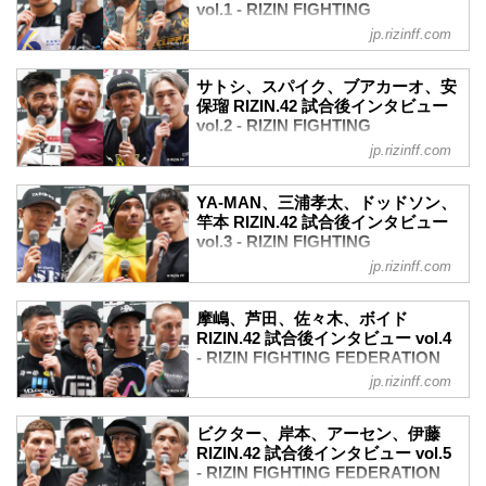
vol.1 - RIZIN FIGHTING
（LOSE）井上直樹 vs. フアン・アーチュ
FEDERATION オフィシャルサイト
レッタ（WIN）
jp.rizinff.com
3R 判定 （0-3）
5月6日（土）に有明アリーナにて開催さ
≫ 試合結果詳細
れたRIZIN.42の出場選手たちの試合後イ
サトシ、スパイク、ブアカーオ、安
第11試合／ホベルト・サトシ・ソウザ
ンタビューを公開！
保瑠 RIZIN.42 試合後インタビュー
vs. スパイク・カーライル
朝倉海「最高の勝ち方ができたし、今日
vol.2 - RIZIN FIGHTING
RIZI...
は本当に楽しかった」
FEDERATION オフィシャルサイト
jp.rizinff.com
朝倉海 試合後インタビュー / RIZIN.42
5月6日（土）に有明アリーナにて開催さ
youtu.be
れたRIZIN.42の出場選手たちの試合後イ
ーー試合後の率直な感想をお聞かせいた
YA-MAN、三浦孝太、ドッドソン、
ンタビューを公開！
竿本 RIZIN.42 試合後インタビュー
だけますか。
ホベルト・サトシ・ソウザ「勝ってるけ
vol.3 - RIZIN FIGHTING
海 めちゃくちゃ嬉しいですね、最高の勝
どまだ本当に100%は嬉しくないね」
FEDERATION オフィシャルサイト
ち方ができたし、1年5ヶ月ぶりの試合
jp.rizinff.com
ホベルト・サトシ・ソウザ 試合後インタ
で、ずっと怪我でできなかったので、今
5月6日（土）に有明アリーナにて開催さ
ビュー / RIZIN.42
日は本当に楽しかったです。
れたRIZIN.42の出場選手たちの試合後イ
youtu.be
摩嶋、芦田、佐々木、ボイド
ーーKO勝利でワーっと観客が沸いていた
ンタビューを公開！
RIZIN.42 試合後インタビュー vol.4
ーー試合後の率直な感想をお聞かせいた
声を久しぶりに聞いてどう思いました
YA-MAN「あ、これがMMAか」
- RIZIN FIGHTING FEDERATION
だけますか。
か？...
youtu.be
オフィシャルサイト
サトシ もちろん嬉しいね。勝ってるけ
jp.rizinff.com
ーー試合後の率直な感想をお聞かせいた
ど、まだまだね。まだまだ直すポイント
5月6日（土）に有明アリーナにて開催さ
だけますか。
とかミスがまだ多いから、なんか、勝っ
れたRIZIN.42の出場選手たちの試合後イ
YA-MAN 率直な感想。いやあ楽しかった
ビクター、岸本、アーセン、伊藤
てるけどまだ本当に100%は嬉しくない
ンタビューを公開！
RIZIN.42 試合後インタビュー vol.5
っすね。試合が。試合までも楽しかった
ね、本当に。
摩嶋一整「RIZINようやく1勝目なので、
- RIZIN FIGHTING FEDERATION
ですし。試合も、練習でやってきたこと
ーーサトシ選手は1R...