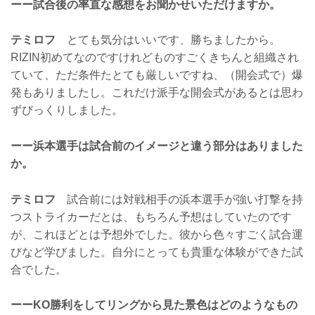
ーー試合後の率直な感想をお聞かせいただけますか。
テミロフ
とても気分はいいです、勝ちましたから。
RIZIN初めてなのですけれどものすごくきちんと組織され
ていて、ただ条件たとても厳しいですね、（開会式で）爆
発もありましたし。これだけ派手な開会式があるとは思わ
ずびっくりしました。
ーー浜本選手は試合前のイメージと違う部分はありました
か。
テミロフ
試合前には対戦相手の浜本選手が強い打撃を持
つストライカーだとは、もちろん予想はしていたのです
が、これほどとは予想外でした。彼から色々すごく試合運
びなど学びました。自分にとっても貴重な体験ができた試
合でした。
ーーKO勝利をしてリングから見た景色はどのようなもの