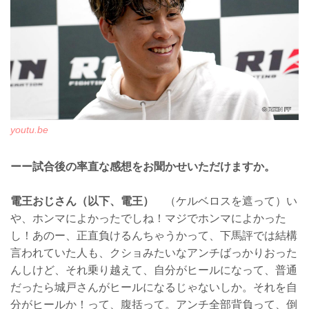
youtu.be
ーー試合後の率直な感想をお聞かせいただけますか。
電王おじさん（以下、電王）
（ケルベロスを遮って）い
や、ホンマによかったでしね！マジでホンマによかった
し！あのー、正直負けるんちゃうかって、下馬評では結構
言われていた人も、クショみたいなアンチばっかりおった
んしけど、それ乗り越えて、自分がヒールになって、普通
だったら城戸さんがヒールになるじゃないしか。それを自
分がヒールか！って、腹括って。アンチ全部背負って、倒