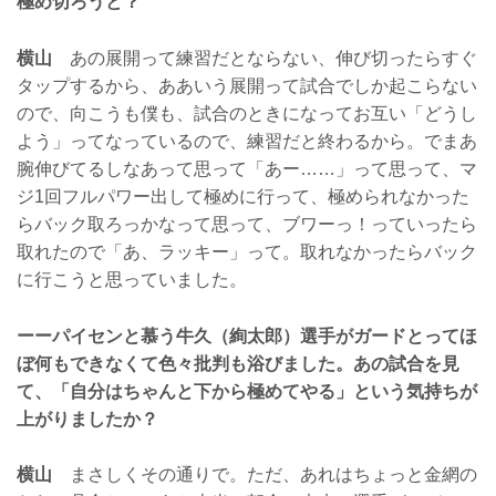
極め切ろうと？
横山
あの展開って練習だとならない、伸び切ったらすぐ
タップするから、ああいう展開って試合でしか起こらない
ので、向こうも僕も、試合のときになってお互い「どうし
よう」ってなっているので、練習だと終わるから。でまあ
腕伸びてるしなあって思って「あー……」って思って、マ
ジ1回フルパワー出して極めに行って、極められなかった
らバック取ろっかなって思って、ブワーっ！っていったら
取れたので「あ、ラッキー」って。取れなかったらバック
に行こうと思っていました。
ーーパイセンと慕う牛久（絢太郎）選手がガードとってほ
ぼ何もできなくて色々批判も浴びました。あの試合を見
て、「自分はちゃんと下から極めてやる」という気持ちが
上がりましたか？
横山
まさしくその通りで。ただ、あれはちょっと金網の