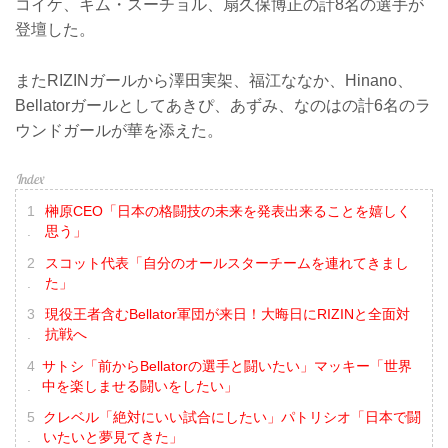
コイケ、キム・スーチョル、扇久保博正の計8名の選手が
登壇した。
またRIZINガールから澤田実架、福江ななか、Hinano、
Bellatorガールとしてあきぴ、あずみ、なのはの計6名のラ
ウンドガールが華を添えた。
榊原CEO「日本の格闘技の未来を発表出来ることを嬉しく
思う」
スコット代表「自分のオールスターチームを連れてきまし
た」
現役王者含むBellator軍団が来日！大晦日にRIZINと全面対
抗戦へ
サトシ「前からBellatorの選手と闘いたい」マッキー「世界
中を楽しませる闘いをしたい」
クレベル「絶対にいい試合にしたい」パトリシオ「日本で闘
いたいと夢見てきた」