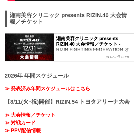
湘南美容クリニック presents RIZIN.40 大会情
報／チケット
湘南美容クリニック presents
RIZIN.40 大会情報／チケット -
RIZIN FIGHTING FEDERATION オ
フィシャルサイト
jp.rizinff.com
MOVIE
【RIZIN vs. Bellator 全面対抗戦】湘南美
2026年 年間スケジュール
容クリニック presents RIZIN.40
youtu.be
大会概要
≫ 発表済み年間スケジュールはこちら
名称
湘南美容クリニック presents RIZIN.40
【8/11(火･祝)開催】RIZIN.54 トヨタアリーナ大会
日時
2022年12月31日（土）11:30開場（予
≫ 大会情報／チケット
定）/ 13:30開始（予定）
≫ 対戦カード
※開場・開始時間は予定です。決定次第
RIZIN FFオフィシャルサイトにてご案内
≫ PPV配信情報
します。