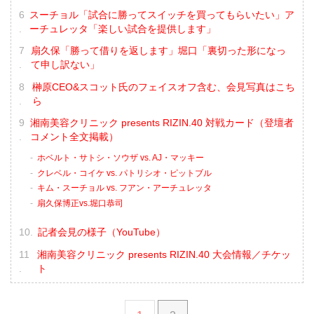
スーチョル「試合に勝ってスイッチを買ってもらいたい」ア
ーチュレッタ「楽しい試合を提供します」
扇久保「勝って借りを返します」堀口「裏切った形になっ
て申し訳ない」
榊原CEO&スコット氏のフェイスオフ含む、会見写真はこち
ら
湘南美容クリニック presents RIZIN.40 対戦カード（登壇者
コメント全文掲載）
ホベルト・サトシ・ソウザ vs. AJ・マッキー
クレベル・コイケ vs. パトリシオ・ピットブル
キム・スーチョル vs. フアン・アーチュレッタ
扇久保博正vs.堀口恭司
記者会見の様子（YouTube）
湘南美容クリニック presents RIZIN.40 大会情報／チケッ
ト