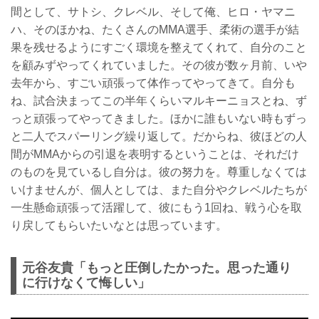
間として、サトシ、クレベル、そして俺、ヒロ・ヤマニ
ハ、そのほかね、たくさんのMMA選手、柔術の選手が結
果を残せるようにすごく環境を整えてくれて、自分のこと
を顧みずやってくれていました。その彼が数ヶ月前、いや
去年から、すごい頑張って体作ってやってきて。自分も
ね、試合決まってこの半年くらいマルキーニョスとね、ず
っと頑張ってやってきました。ほかに誰もいない時もずっ
と二人でスパーリング繰り返して。だからね、彼ほどの人
間がMMAからの引退を表明するということは、それだけ
のものを見ているし自分は。彼の努力を。尊重しなくては
いけませんが、個人としては、また自分やクレベルたちが
一生懸命頑張って活躍して、彼にもう1回ね、戦う心を取
り戻してもらいたいなとは思っています。
元谷友貴「もっと圧倒したかった。思った通り
に行けなくて悔しい」