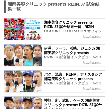
湘南美容クリニック presents RIZIN.37 試合結
果一覧
湘南美容クリニック presents
RIZIN.37 試合結果一覧 - RIZIN
FIGHTING FEDERATION オフィシ
ャルサイト
jp.rizinff.com
第15試合 RIZIN WORLD GP2022 スーパ
ーアトム級トーナメント 1回戦／伊澤星
伊澤、ラーラ、浜崎、ジェシカ 湘
花 vs. ラーラ・フォントーラ
南美容クリニック presents
RIZIN MMAトーナメントルール：5分
RIZIN.37 試合後インタビュー vol.1
3R（49.0kg）
- RIZIN FIGHTING FEDERATION
jp.rizinff.com
（WIN）伊澤星花 vs. ラーラ・フォント
オフィシャルサイト
ーラ（LOSE）
7月31日（日）さいたまスーパーアリーナ
1R 3分47秒 SUB（タップアウト：フロン
パク、浅倉、RENA、アナスタシア
にて開催された湘南美容クリニック
湘南美容クリニック presents
トチョーク）
presents RIZIN.37の出場選手たちの試合
RIZIN.37 試合後インタビュー vol.2
≫ 試合結果詳細
後インタビューを公開！
- RIZIN FIGHTING FEDERATION
第14試合 RIZIN WORLD GP2022 スーパ
jp.rizinff.com
伊澤星花「2回戦も完全決着で勝って、ジ
オフィシャルサイト
ーアトム級トーナメント 1回戦／浜崎朱
ョシカクの面白さ強さを見せたい」
加 vs. ジェシカ・アギラー
7月31日（日）さいたまスーパーアリーナ
伊澤星花 試合後インタビュー / 湘南美容
神龍、所、武田、ケース 湘南美容
RIZIN MMAトーナメントルー...
にて開催された湘南美容クリニック
クリニック presents RIZIN.37
クリニック presents RIZIN.37 試合
presents RIZIN.37の出場選手たちの試合