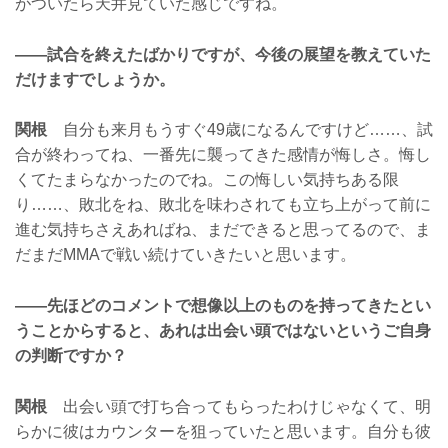
がついたら天井見ていた感じですね。
——試合を終えたばかりですが、今後の展望を教えていた
だけますでしょうか。
関根
自分も来月もうすぐ49歳になるんですけど……、試
合が終わってね、一番先に襲ってきた感情が悔しさ。悔し
くてたまらなかったのでね。この悔しい気持ちある限
り……、敗北をね、敗北を味わされても立ち上がって前に
進む気持ちさえあればね、まだできると思ってるので、ま
だまだMMAで戦い続けていきたいと思います。
——先ほどのコメントで想像以上のものを持ってきたとい
うことからすると、あれは出会い頭ではないというご自身
の判断ですか？
関根
出会い頭で打ち合ってもらったわけじゃなくて、明
らかに彼はカウンターを狙っていたと思います。自分も彼