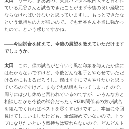
太田
うーん、まああの、実質バンタム級四天王と言われ
ている元谷さんと試合できたことがまず今後の良い経験に
ならなければいけないと思っていますし。もっとできたな
という気持ちの方が強いので。でも元谷さん本当に強かっ
たので。という感じですかね。
——今回試合を終えて、今後の展望を教えていただけます
でしょうか。
太田
この、僕の試合がどういう風な印象を与えたか僕に
はわからないですけど、今後どんな相手とやらせていただ
けるかにもよるだろうし。僕はすぐにでもやりたいと思っ
ているのですけど。まあでも結構もらってしまったので、
周りには少し休めと言われているのですが、いろんな方と
相談しながら今後の試合だったりRIZIN関係者の方が試合
を組んでくれればベストを尽くすだけですし。本当に今回
負けてしまいましたけども、全然諦めていないので。トッ
プになりたいという気持ちは変わらないので。どんどんト