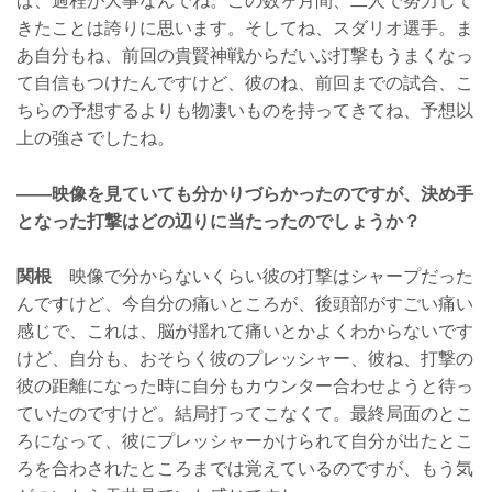
ぱ、過程が大事なんでね。この数ヶ月間、二人で努力して
きたことは誇りに思います。そしてね、スダリオ選手。ま
あ自分もね、前回の貴賢神戦からだいぶ打撃もうまくなっ
て自信もつけたんですけど、彼のね、前回までの試合、こ
ちらの予想するよりも物凄いものを持ってきてね、予想以
上の強さでしたね。
——映像を見ていても分かりづらかったのですが、決め手
となった打撃はどの辺りに当たったのでしょうか？
関根
映像で分からないくらい彼の打撃はシャープだった
んですけど、今自分の痛いところが、後頭部がすごい痛い
感じで、これは、脳が揺れて痛いとかよくわからないです
けど、自分も、おそらく彼のプレッシャー、彼ね、打撃の
彼の距離になった時に自分もカウンター合わせようと待っ
ていたのですけど。結局打ってこなくて。最終局面のとこ
ろになって、彼にプレッシャーかけられて自分が出たとこ
ろを合わされたところまでは覚えているのですが、もう気