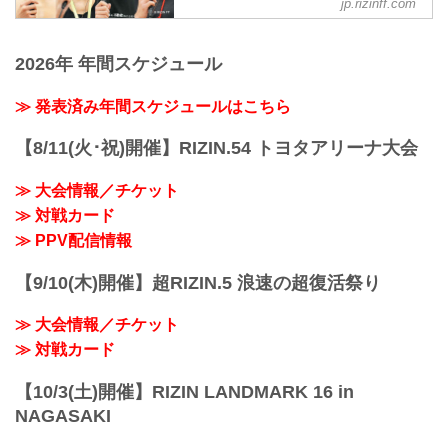
jp.rizinff.com
ヴガール・ケラモフ「本当に良い試合を
ャルサイト
——試合後の率直な感想をお聞かせいた
できたことに感謝」
だけますか？
7月31日（日）さいたまスーパーアリーナ
ヴガール・ケラモフ 試合後インタビュー
中原 関選手カッコいいなと、男として尊
にて開催された湘南美容クリニック
2026年 年間スケジュール
/ 湘南美容クリニック presents RIZIN.37
敬します。タフすぎますね、あれは。
presents RIZIN.37の出場選手たちの試合
youtu.be
——最後の打ち合いの場面...
後インタビューを公開！
≫ 発表済み年間スケジュールはこちら
——試合後の率直な感想をお聞かせいた
龍聖「もっと練習して強くなってまたこ
だけますか？
の舞台に戻って来れたら」
ケラモフ 皆さんこんにちは。とてもいい
【8/11(火･祝)開催】RIZIN.54 トヨタアリーナ大会
龍聖 試合後インタビュー / 湘南美容クリ
試合だったと思います。私はもっと早く
ニック presents RIZIN.37
勝てると思ってたんですが。とはいえ全
≫ 大会情報／チケット
youtu.be
てのラ...
——試合後の率直な感想をお聞かせいた
≫ 対戦カード
だけますか？
≫ PPV配信情報
龍聖「やっちゃったなー」という感じで
す。
【9/10(木)開催】超RIZIN.5 浪速の超復活祭り
——その点では、試合前に「圧勝してボ
コボコにしてスカ勝ちしたい」と言って
≫ 大会情報／チケット
いた部分、...
≫ 対戦カード
【10/3(土)開催】RIZIN LANDMARK 16 in
NAGASAKI