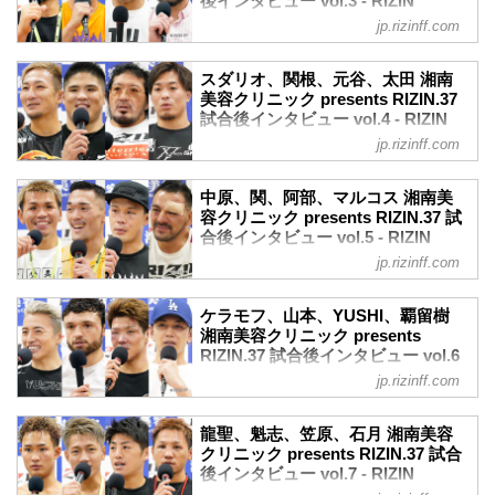
後インタビュー vol.3 - RIZIN
youtu.be
後インタビューを公開！
FIGHTING FEDERATION オフィシ
——試合後の率直な感想をお聞かせいた
jp.rizinff.com
パク・シウ「（2回戦も）提示された相手
ャルサイト
だけますか？
とやるだけ、全力で戦いたい」
伊澤 そうですね。すごい安心しました！
7月31日（日）さいたまスーパーアリーナ
パク・シウ 試合後インタビュー / 湘南美
スダリオ、関根、元谷、太田 湘南
——その後の泣きじゃくっている場面が
にて開催された湘南美容クリニック
容クリニック presents RIZIN.37
美容クリニック presents RIZIN.37
印象的でした。安心感から来たもので...
presents RIZIN.37の出場選手たちの試合
試合後インタビュー vol.4 - RIZIN
youtu.be
後インタビューを公開！
FIGHTING FEDERATION オフィシ
——試合後の率直な感想をお聞かせいた
jp.rizinff.com
神龍誠「圧倒的に勝たなくちゃいけない
ャルサイト
だけますか？
試合で、ダメなところを出してしまっ
パク 試合に勝利できて気分は良いですが
7月31日（日）さいたまスーパーアリーナ
た」
中原、関、阿部、マルコス 湘南美
カンナ選手と仲が良いのでちょっと胸が
にて開催された湘南美容クリニック
神龍誠 試合後インタビュー / 湘南美容ク
容クリニック presents RIZIN.37 試
痛いです。
presents RIZIN.37の出場選手たちの試合
合後インタビュー vol.5 - RIZIN
リニック presents RIZIN.37
——公開計量やリング上で日...
後インタビューを公開！
FIGHTING FEDERATION オフィシ
youtu.be
jp.rizinff.com
スダリオ剛「海外勢と面白いカードを組
ャルサイト
——試合後の率直な感想をお聞かせいた
んでもらえたら」
だけますか？
7月31日（日）さいたまスーパーアリーナ
スダリオ剛 試合後インタビュー / 湘南美
ケラモフ、山本、YUSHI、覇留樹
神龍 うーん。“やってしまったな” ってい
にて開催された湘南美容クリニック
容クリニック presents RIZIN.37
湘南美容クリニック presents
う。全然発言に見合った強さを見せられ
presents RIZIN.37の出場選手たちの試合
RIZIN.37 試合後インタビュー vol.6
youtu.be
なかったなって。本当に反省して...
後インタビューを公開！
- RIZIN FIGHTING FEDERATION
——試合後の率直な感想をお聞かせいた
jp.rizinff.com
中原由貴「1回決まっていた試合をやりた
オフィシャルサイト
だけますか？
い。憂流迦選手に勝つことで一皮剥ける
スダリオ やっと試合できて。いい結果で
7月31日（日）さいたまスーパーアリーナ
と思う」
龍聖、魁志、笠原、石月 湘南美容
終われて、ホッとしています。
にて開催された湘南美容クリニック
中原由貴 試合後インタビュー / 湘南美容
クリニック presents RIZIN.37 試合
——試合後には笑顔も見られました。安
presents RIZIN.37の出場選手たちの試合
後インタビュー vol.7 - RIZIN
クリニック presents RIZIN.37
心しました気持ちが...
後インタビューを公開！
FIGHTING FEDERATION オフィシ
youtu.be