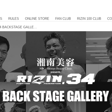
US
RULES
ONLINE STORE
FAN CLUB
RIZIN 100 CLUB
CO
湘南美容クリニック presents RIZIN.34 BACKSTAGE GALLERY vol.1