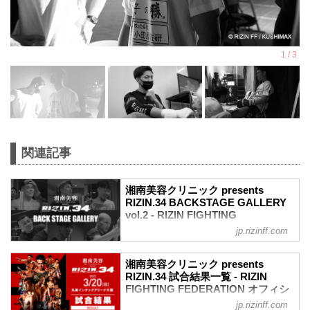
関連記事
湘南美容クリニック presents
RIZIN.34 BACKSTAGE GALLERY
vol.2 - RIZIN FIGHTING
FEDERATION オフィシャルサイト
jp.rizinff.com
戦いの裏側で選手が見せる真実の素顔を
収めた「BACKSTAGE GALLERY」
湘南美容クリニック presents
第10試合〜第16試合までのvol.1はこちら
RIZIN.34 試合結果一覧 - RIZIN
第9試合 ／アラン“ヒロ”ヤマニハ vs. 手塚
FIGHTING FEDERATION オフィシ
基伸
ャルサイト
jp.rizinff.com