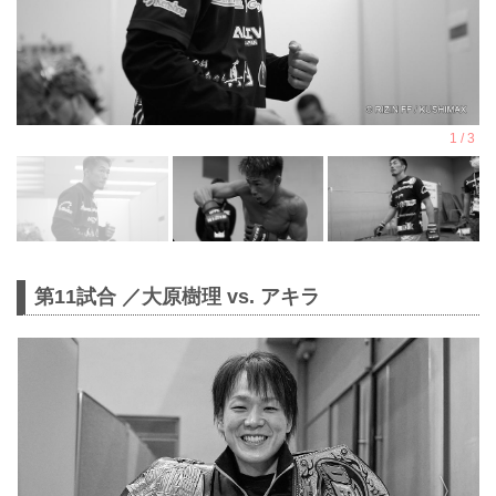
第11試合 ／大原樹理 vs. アキラ