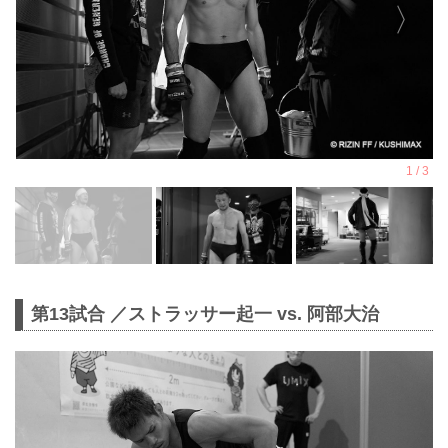
第13試合 ／ストラッサー起一 vs. 阿部大治