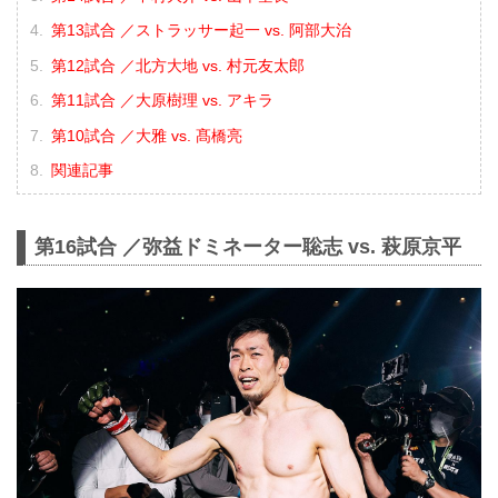
第13試合 ／ストラッサー起一 vs. 阿部大治
第12試合 ／北方大地 vs. 村元友太郎
第11試合 ／大原樹理 vs. アキラ
第10試合 ／大雅 vs. 髙橋亮
関連記事
第16試合 ／弥益ドミネーター聡志 vs. 萩原京平