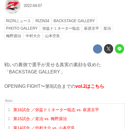
2022-04-07
RIZINニュース
RIZIN34
BACKSTAGE GALLERY
PHOTO GALLERY
弥益ドミネーター聡志
萩原京平
皇治
梅野源治
中村大介
山本空良
戦いの裏側で選手が見せる真実の素顔を収めた
「BACKSTAGE GALLERY」
OPENING FIGHT〜第9試合までの
vol.2はこちら
第16試合 ／弥益ドミネーター聡志 vs. 萩原京平
第15試合 ／皇治 vs. 梅野源治
第14試合 ／中村大介 vs. 山本空良