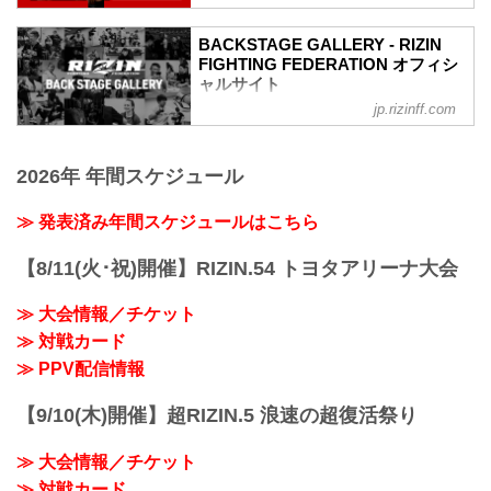
3
第16試合／ 弥益ドミネーター聡志 vs. 萩
3
原京平
第8試合 ／竿本樹生 vs. 宇田悠斗
BACKSTAGE GALLERY - RIZIN
Full Fight | 弥益ドミネーター聡志 vs. 萩
FIGHTING FEDERATION オフィシ
3
原京平 / Satoshi“Dominator”Yamasu vs.
ャルサイト
3
Kyohei Hagiwara - RIZIN.34
第7試合 ／福田龍彌 vs. NavE
jp.rizinff.com
BACKSTAGE GALLERY の記事一覧 - 格
youtu.be
3
闘技イベント「RIZIN」（ライジン）と
RIZIN MMAルール：5分 3R（66.0kg）
2
「RIZIN FIGHTING FEDERATION」（ラ
（WIN）弥益ドミネーター聡志 vs. 萩原
第6試合 ／憂也 vs. 洋輔YAMATO
2026年 年間スケジュール
イジン ファイティング フェデレーショ
京平（LOSE）
3
ン）の情報・加盟団体について発信して
1R 3分21秒 SUB（タップアウト：腕ひし
3
いきます。
≫ 発表済み年間スケジュールはこちら
ぎ三角固め）
第5試合 ／笠原友希 vs. 元氣
≫ 試合結果詳細
3
第15試合／ 皇治 vs. 梅野源治
【8/11(火･祝)開催】RIZIN.54 トヨタアリーナ大会
第4試合 ／政所仁 vs. 佐藤執斗
Fu...
2
≫ 大会情報／チケット
第3試合 ／RYUKI vs. 山本歩夢
2
≫ 対戦カード
2
≫ PPV配信情報
第2試合 ／山畑雄摩 ...
【9/10(木)開催】超RIZIN.5 浪速の超復活祭り
≫ 大会情報／チケット
≫ 対戦カード