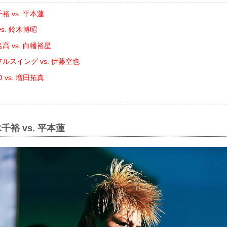
裕 vs. 平本蓮
s. 鈴木博昭
高 vs. 白幡裕星
ルスイング vs. 伊藤空也
 vs. 増田拓真
千裕 vs. 平本蓮