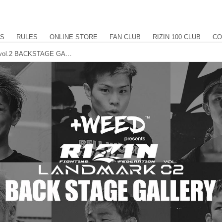
US
RULES
ONLINE STORE
FAN CLUB
RIZIN 100 CLUB
CO
+WEED presents RIZIN LANDMARK vol.2 BACKSTAGE GALLERY