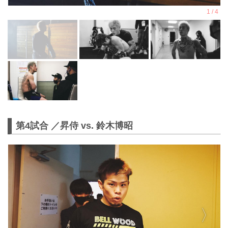
第4試合 ／昇侍 vs. 鈴木博昭