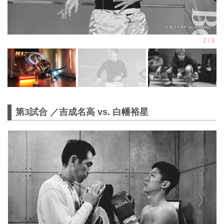
第3試合 ／吉成名高 vs. 白幡裕星