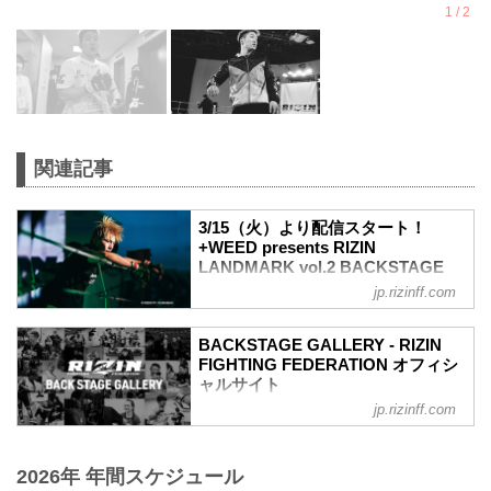
関連記事
3/15（火）より配信スタート！
+WEED presents RIZIN
LANDMARK vol.2 BACKSTAGE
GALLERY - RIZIN FIGHTING
jp.rizinff.com
FEDERATION オフィシャルサイト
闘いの裏側で選手が見せる真実の素顔を
BACKSTAGE GALLERY - RIZIN
収めた「BACKSTAGE GALLERY」。
FIGHTING FEDERATION オフィシ
3月6日（日）に行われた+WEED
ャルサイト
presents RIZIN LANDMARK vol.2のバッ
jp.rizinff.com
BACKSTAGE GALLERY の記事一覧 - 格
クステージフォトが、本日3月15日（火）
闘技イベント「RIZIN」（ライジン）と
よりRIZIN FFオフィシャルTwitterと
「RIZIN FIGHTING FEDERATION」（ラ
instagramでデイリー配信されるぞ！
2026年 年間スケジュール
イジン ファイティング フェデレーショ
是非オフィシャルアカウントをフォロー