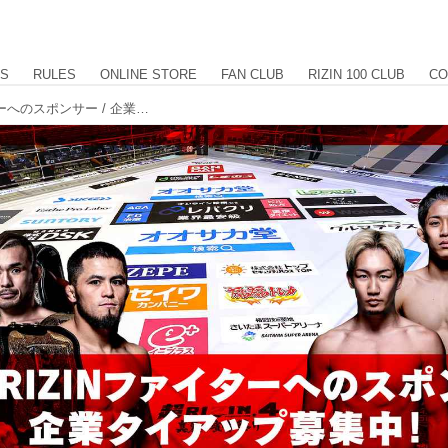
US
RULES
ONLINE STORE
FAN CLUB
RIZIN 100 CLUB
CO
【企業様向け】大会、RIZINファイターへのスポンサー / 企業タイアップ募集中！