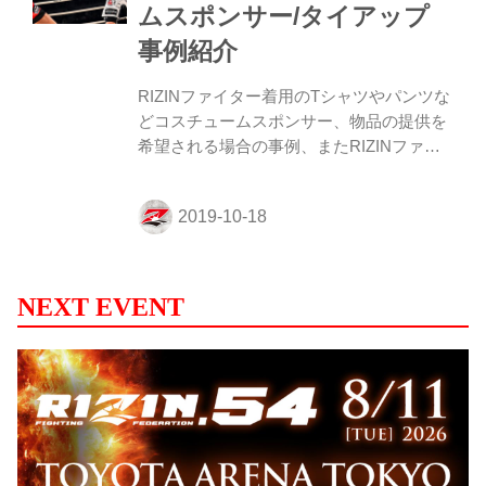
ムスポンサー/タイアップ
ファイターへのスポンサー / 企業タイアッ
プ募集中！ - RIZIN FIGHTING
事例紹介
FEDERATION オフィシャルサイト 大会や
RIZ...
RIZINファイター着用のTシャツやパンツな
どコスチュームスポンサー、物品の提供を
希望される場合の事例、またRIZINファイ
ターとのタイアップ事例をご紹介します。
RIZINファイターや大会への協賛をご希望
の企業様は下記のお問い合わせフォームよ
りご記入の上、ご連絡ください。 ≫ RIZIN
ファイターや大会への協賛についてのお問
い合わせフォームはこちら ファイトコスチ
NEXT EVENT
ュームスポンサー事例 選手のファイトコス
チュームにスポンサーロゴ（※）の掲出が
できます。 ※スポンサーロゴの掲出には審
査がございます。 RIZINは地上波放送をは
じめ、衛星放送、インターネット配信など
様々な媒体で放送・配信して...