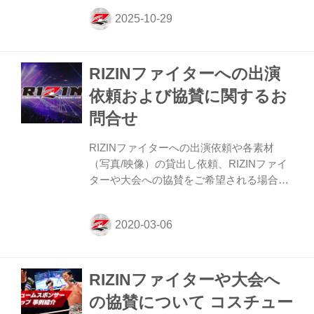
RIZINファイターへのスポンサー、または
企業タイアップにご興味がある方は各お問
合せフォームからお気軽にお問合せくださ
い。 大会、RIZINファイターへのスポンサ
RIZINファイターへの出演
ーについて 大会へのスポンサーについて
は、スポンサード頂ける金額等に応じてパ
依頼および協賛に関するお
ンフレットやチラシ、RIZIN FF公式webサ
問合せ
イトへのバナー広告の掲出から、大会当日
のリングマット、コーナーポスト、会場デ
RIZINファイターへの出演依頼や各素材
ィスプレイなどへの広告掲出など、様々な
（写真/映像）の貸出し依頼、RIZINファイ
プランをご案内いたします。 ...
ターや大会への協賛をご希望される場合は
下記のお問合せフォームよりご記入の上、
ご連絡ください。 RIZINファイター写真・
映像貸出し／取材・出演依頼について
「CONTACT お問合せ」の「ご質問内容」
で「4.選手や関係者のメディア出演に関す
RIZINファイターや大会へ
るご質問/お問い合わせ」を選択の上、ご連
絡ください。 RIZINファイターや大会への
の協賛について コスチュー
協賛について 【企業様向け】大会、RIZIN