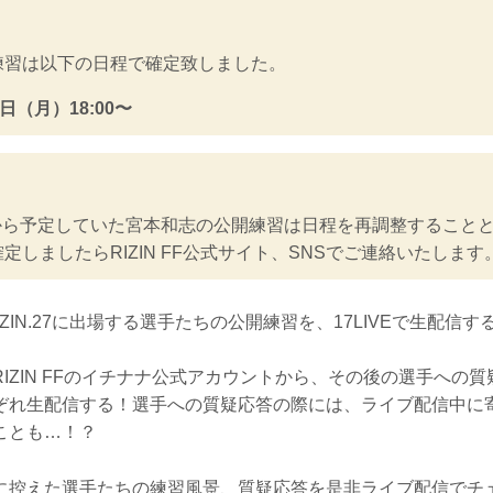
練習は以下の日程で確定致しました。
日（月）18:00〜
:00から予定していた宮本和志の公開練習は日程を再調整すること
定しましたらRIZIN FF公式サイト、SNSでご連絡いたします
ents RIZIN.27に出場する選手たちの公開練習を、17LIVEで生配
IZIN FFのイチナナ公式アカウントから、その後の選手への
ぞれ生配信する！選手への質疑応答の際には、ライブ配信中に
ことも…！？
に控えた選手たちの練習風景、質疑応答を是非ライブ配信でチ