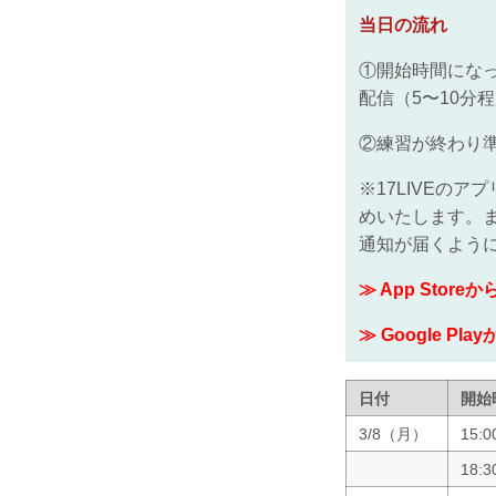
当日の流れ
①開始時間になった
配信（5〜10分
②練習が終わり準
※17LIVEの
めいたします。ま
通知が届くよう
≫ App Stor
≫ Google P
日付
開始
3/8（月）
15:
18: