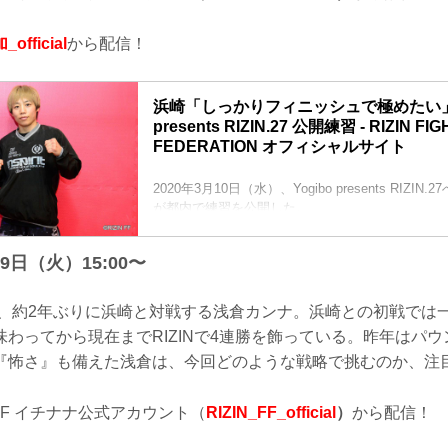
official
から配信！
浜崎「しっかりフィニッシュで極めたい」Y
presents RIZIN.27 公開練習 - RIZIN FIG
FEDERATION オフィシャルサイト
2020年3月10日（水）、Yogibo presents RIZI
が都内で練習を公開した。
昨年大晦日に山本美憂との女子スーパーアトム級
し、新女王に輝いた浜崎朱加。カード発表記者会
日（火）15:00〜
る浅倉に対し「（2年前から）正直あまり変わって
ない」など、珍しく厳しいコメントをしたことで
女王となった浜崎は、どの様に挑戦者・浅倉を圧
以来、約2年ぶりに浜崎と対戦する浅倉カンナ。浜崎との初戦では
公開練習では、2分間のグラップリングスパーを披
わってから現在までRIZINで4連勝を飾っている。昨年はパウ
ビ...
『怖さ』も備えた浅倉は、今回どのような戦略で挑むのか、注
 FF イチナナ公式アカウント（
RIZIN_FF_official
）
から配信！