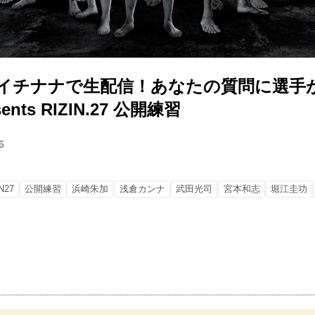
新】イチナナで生配信！あなたの質問に選手
sents RIZIN.27 公開練習
6
N27
公開練習
浜崎朱加
浅倉カンナ
武田光司
宮本和志
堀江圭功