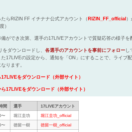
らRIZIN FF イチナナ公式アカウント（
RIZIN_FF_official
）
程度）
備ができ次第、選手の17LIVEアカウントで質疑応答の様子を
アプリをダウンロードし、
各選手のアカウントを事前にフォロー
し
た17LIVEの設定から、通知を「ON」にすることで、ライブ
になります。
eから17LIVEをダウンロード（外部サイト）
layから17LIVEをダウンロード（外部サイト）
時間
選手
17LIVEアカウント
00〜
堀江圭功
堀江圭功_official
30〜
徳留一樹
徳留一樹_official