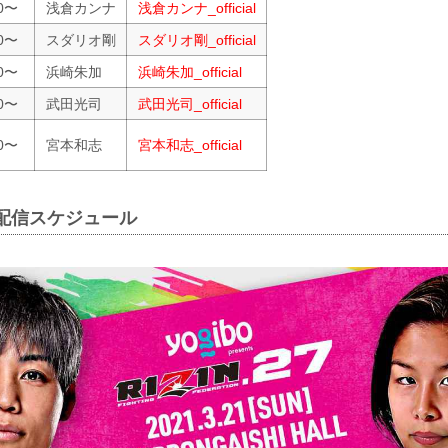
00〜
浅倉カンナ
浅倉カンナ_official
30〜
スダリオ剛
スダリオ剛_official
30〜
浜崎朱加
浜崎朱加_official
30〜
武田光司
武田光司_official
00〜
宮本和志
宮本和志_official
配信スケジュール