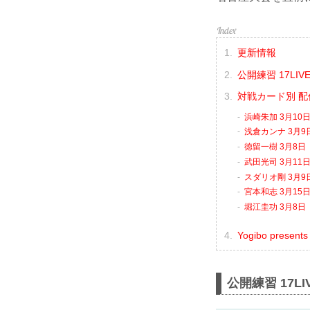
更新情報
公開練習 17LI
対戦カード別 
浜崎朱加 3月10日
浅倉カンナ 3月9日
徳留一樹 3月8日（
武田光司 3月11日
スダリオ剛 3月9日
宮本和志 3月15日（
堀江圭功 3月8日（
Yogibo presen
公開練習 17L