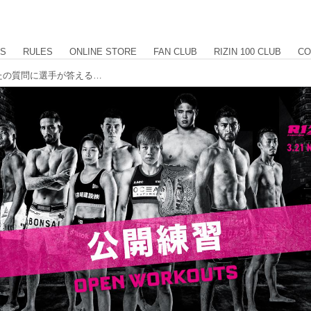
US
RULES
ONLINE STORE
FAN CLUB
RIZIN 100 CLUB
CO
【3/8更新】イチナナで生配信！あなたの質問に選手が答える？！Yogibo presents RIZIN.27 公開練習