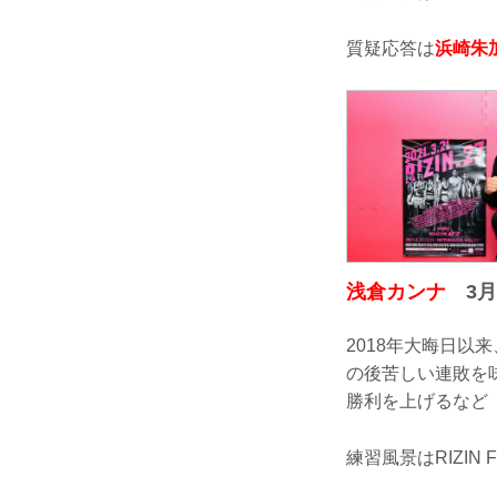
質疑応答は
浜崎朱加_
浅倉カンナ
3月9
2018年大晦日
の後苦しい連敗を味
勝利を上げるなど
練習風景はRIZIN