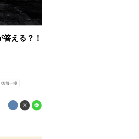
が答える？！
徳留一樹