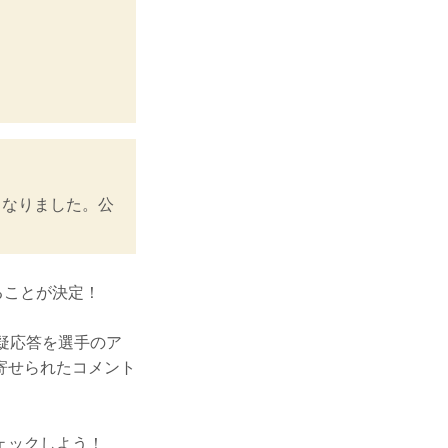
となりました。公
。
信することが決定！
質疑応答を選手のア
寄せられたコメント
ェックしよう！