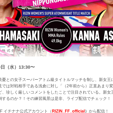
日（水）13:30〜
美憂との女子スーパーアトム級タイトルマッチを制し、新女王
見では対戦相手である浅倉に対し「（2年前から）正直あまり
ど、珍しく厳しいコメントをしたことで注目されている。新女
倒するのか？！その練習風景は是非、ライブ配信でチェック！
 FF イチナナ公式アカウント（
RIZIN_FF_official
）
から配信！