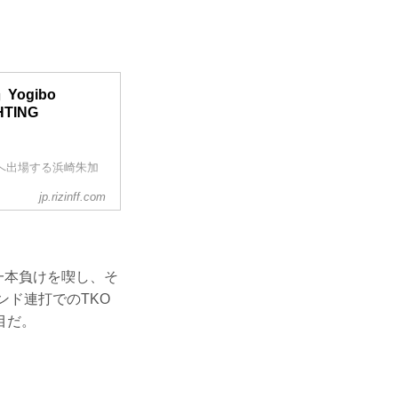
ogibo
HTING
N.27へ出場する浜崎朱加
jp.rizinff.com
タイトルマッチを制
見では対戦相手であ
ない」「成長してい
注目されている。新
倒するのか。
一本負けを喫し、そ
露。その後、インタ
ンド連打でのTKO
目だ。