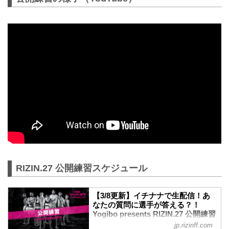
RIZIN.27 公開練習スケジュール
【3/8更新】イチナナで生配信！あ
なたの質問に選手が答える？！
Yogibo presents RIZIN.27 公開練習
- RIZIN FIGHTING FEDERATION
jp.rizinff.com