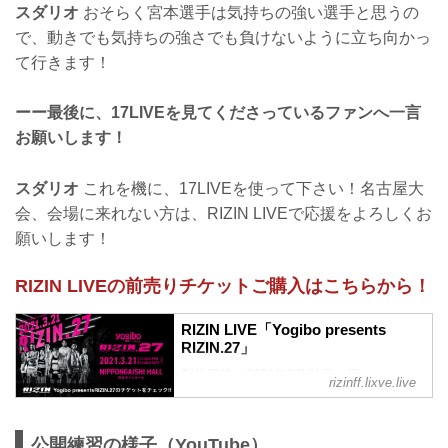
スダリオ
おそらく宮本選手は気持ちの強い選手と思うの
で、動きでも気持ちの強さでも負けないように立ち向かっ
て行きます！
ーー最後に、17LIVEを見てくださっているファンへ一言
お願いします！
スダリオ
これを機に、17LIVEを使って下さい！名古屋大
会、会場に来れない方は、RIZIN LIVEで応援をよろしくお
願いします！
RIZIN LIVEの前売りチケットご購入はこちらから！
RIZIN LIVE「Yogibo presents
RIZIN.27」
配信日時：2021年3月21日（日）
rizinff.lixve.live
視聴料金：前売チケット 5,000円（税
込）/ 当日チケット 5,500円（税込）
公開練習の様子（YouTube）