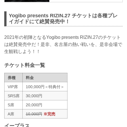
オフィシャルサイト
更新情報
3/8（月）更新
Yogibo presents RIZIN.27 チケットは各種プレ
宮本和志の公開練習は以下の日程で確定
イガイドにて絶賛発売中！
致しました。
【変更後】3月15日（月）18:00〜
3/7（日）更新
2021年の初陣となるYogibo presents RIZIN.27のチケット
3/8（月）11:00から予定していた宮本和
は絶賛発売中だ！是非、名古屋の熱い戦いを、是非会場で
志の公開練習は日程を再調整することと
生観戦しよう！！
なりました。公開練習の日時が確定しま
したらRIZIN FF公式サイト、SNSでご連
絡いたします。
チケット料金一覧
Yogibo presents RIZIN.27に出場する選手
たちの公開練習を、17LIVEで生配信する
券種
料金
ことが決定！
公開練習の様子はRIZIN FFのイチナナ公
VIP席
100,000円＜特典付＞
式アカウントから、...
SRS席
30,000円
S席
20,000円
A席
10,000円
※完売
イープラス