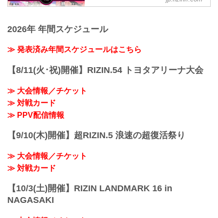
女子スーパーアトム級タイトルマッチ／
Yogibo presents RIZIN.27
浜崎朱加 vs. 浅倉カンナ
日時
RIZIN 女子MMAルール：5分
2021年3月21日（日）12:30開場（予定）
2026年 年間スケジュール
3R（49.0kg）
／14:00開始（予定）
※肘あり
※ 開始時間は予定です。決定次第RIZIN
浜崎朱加 vs. 浅倉カンナ
≫ 発表済み年間スケジュールはこちら
FFオフィシャルサイトにてご案内しま
≫ RIZIN LIVEの詳細と応援コードはこち
す。
ら（外部サイト）
【8/11(火･祝)開催】RIZIN.54 トヨタアリーナ大会
終了予定時間
スペシャルワンマッチ／ホベルト・サト
20:00頃
シ・ソウザ vs. 徳留一樹
※試合内容、イベント進行によって終了
≫ 大会情報／チケット
RIZIN MMAルール：5分 3R（71.0kg）
予定時間が前後することがありますので
≫ 対戦カード
ホベルト・サトシ・ソウザ vs. 徳留一樹
ご了承ください。
≫ 全試合リアルタイム生配信！RIZIN
≫ PPV配信情報
会場...
LIVEはこちら（外部サイト）
スペシャルワンマッチ／武田...
【9/10(木)開催】超RIZIN.5 浪速の超復活祭り
≫ 大会情報／チケット
≫ 対戦カード
【10/3(土)開催】RIZIN LANDMARK 16 in
NAGASAKI