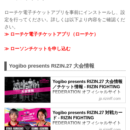
ローチケ電子チケットアプリを事前にインストールし、設
定を行ってください。詳しくは以下より内容をご確認くだ
さい。
≫ ローチケ電子チケットアプリ（ローチケ）
≫ ローソンチケットを申し込む
Yogibo presents RIZIN.27 大会情報
Yogibo presents RIZIN.27 大会情報
／チケット情報 - RIZIN FIGHTING
FEDERATION オフィシャルサイト
jp.rizinff.com
MOVIE
Yogibo presents RIZIN.27 in NAGOYA |
Official Trailer
Yogibo presents RIZIN.27 対戦カー
youtu.be
ド - RIZIN FIGHTING
大会概要
FEDERATION オフィシャルサイト
名称
jp.rizinff.com