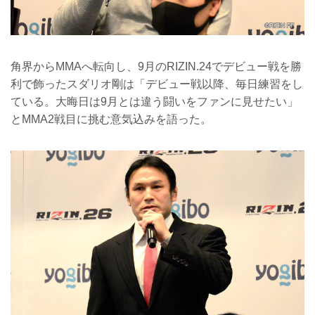
角界からMMAへ転向し、9月のRIZIN.24でデビュー戦を勝
利で飾ったスダリオ剛は「デビュー戦以降、毎日練習をし
ている。大晦日は9月とは違う闘いをファンに見せたい」
とMMA2戦目に挑む意気込みを語った。