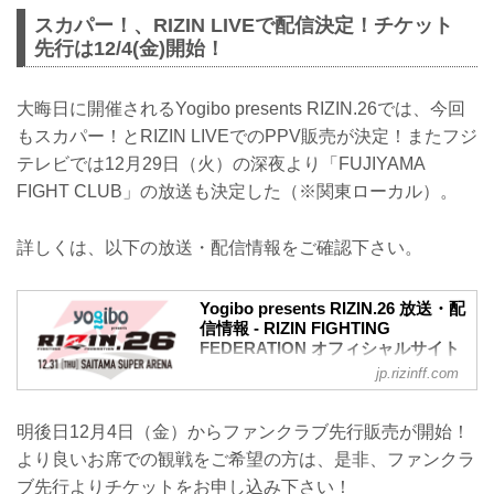
スカパー！、RIZIN LIVEで配信決定！チケット
先行は12/4(金)開始！
大晦日に開催されるYogibo presents RIZIN.26では、今回
もスカパー！とRIZIN LIVEでのPPV販売が決定！またフジ
テレビでは12月29日（火）の深夜より「FUJIYAMA
FIGHT CLUB」の放送も決定した（※関東ローカル）。
詳しくは、以下の放送・配信情報をご確認下さい。
Yogibo presents RIZIN.26 放送・配
信情報 - RIZIN FIGHTING
FEDERATION オフィシャルサイト
jp.rizinff.com
大晦日12月31日（木）さいたまスーパー
アリーナにて開催されるYogibo presents
RIZIN.26の放送・配信情報が決定した！
明後日12月4日（金）からファンクラブ先行販売が開始！
会場に行けない方は、スカパー！または
より良いお席での観戦をご希望の方は、是非、ファンクラ
RIZIN LIVEで2020年を締めくくる大激闘
をリアルタイムで視聴しよう！
ブ先行よりチケットをお申し込み下さい！