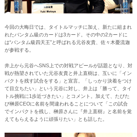
今回の大晦日では、タイトルマッチに加え、新たに組まれ
れたバンタム級のカードは3カード。その中の2カードに
は“バンタム級四天王”と呼ばれる元谷友貴、佐々木憂流迦
が参戦する。
井上から元谷へSNS上での対戦アピールが話題となり、対
戦が熱望されていた元谷友貴と井上直樹は、互いに「イン
パクトを残す試合をする」と宣言。「しっかり決着をつけ
て目立ちたい」という元谷に対し、井上は「勝って、タイ
トル挑戦に1歩近づきたい」とコメント。加えて、たびた
び榊原CEOに名前を間違われることについて「この試合
でインパクトを残し、榊原さんに『井上直樹』と名前を覚
えてもらえるように頑張りたい」とも話した。