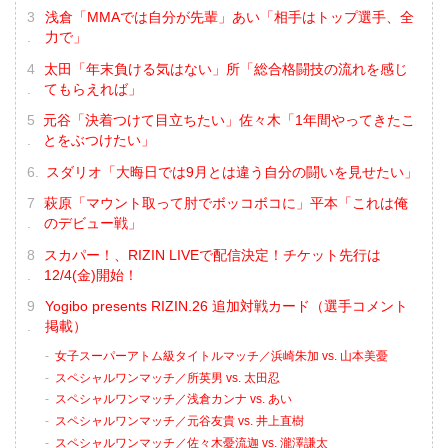
浅倉「MMAでは自分が先輩」あい「相手はトップ選手、全
力で」
太田「年末負ける気はない」所「総合格闘技の流れを感じ
てもらえれば」
元谷「決着つけて目立ちたい」佐々木「1年間やってきたこ
とをぶつけたい」
スダリオ「大晦日では9月とは違う自分の闘いを見せたい」
萩原「マウント取って肘でボッコボコに」平本「これは俺
のデビュー戦」
スカパー！、RIZIN LIVEで配信決定！チケット先行は
12/4(金)開始！
Yogibo presents RIZIN.26 追加対戦カード（選手コメント
掲載）
女子スーパーアトム級タイトルマッチ／浜崎朱加 vs. 山本美憂
スペシャルワンマッチ／所英男 vs. 太田忍
スペシャルワンマッチ／浅倉カンナ vs. あい
スペシャルワンマッチ／元谷友貴 vs. 井上直樹
スペシャルワンマッチ／佐々木憂流迦 vs. 瀧澤謙太