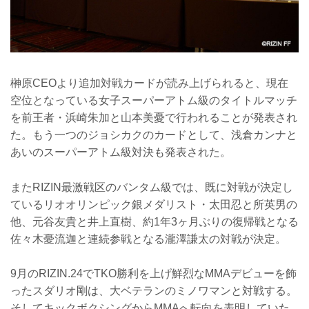
榊原CEOより追加対戦カードが読み上げられると、現在
空位となっている女子スーパーアトム級のタイトルマッチ
を前王者・浜崎朱加と山本美憂で行われることが発表され
た。もう一つのジョシカクのカードとして、浅倉カンナと
あいのスーパーアトム級対決も発表された。
またRIZIN最激戦区のバンタム級では、既に対戦が決定し
ているリオオリンピック銀メダリスト・太田忍と所英男の
他、元谷友貴と井上直樹、約1年3ヶ月ぶりの復帰戦となる
佐々木憂流迦と連続参戦となる瀧澤謙太の対戦が決定。
9月のRIZIN.24でTKO勝利を上げ鮮烈なMMAデビューを飾
ったスダリオ剛は、大ベテランのミノワマンと対戦する。
そしてキックボクシングからMMAへ転向を表明していた