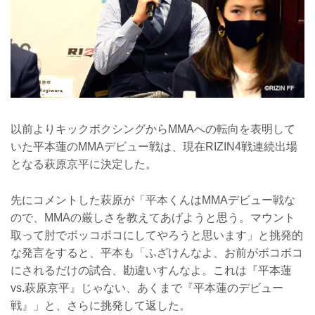
以前よりキックボクシングからMMAへの転向を表明して
いた平本蓮のMMAデビュー戦は、現在RIZIN4戦連続出場
となる萩原京平に決定した。
先にコメントした萩原が「平本くんはMMAデビュー戦な
ので、MMAの厳しさを教えてあげようと思う。マウント
取って肘でボッコボコにしてやろうと思います」と挑発的
な発言をすると、平本も「ふざけんなよ、お前がボコボコ
にされるだけの試合、勘違いすんなよ。これは『平本蓮
vs.萩原京平』じゃない、あくまで『平本蓮のデビュー
戦』」と、さらに挑発して返した。