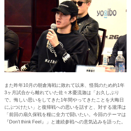
また昨年10月の朝倉海戦に敗れて以来、怪我のため約1年
3ヶ月試合から離れていた佐々木憂流迦は「お久しぶり
で。悔しい思いをしてきた1年間やってきたことを大晦日
にぶつけたい」と復帰戦への思いを話すと、対する瀧澤は
「前回の扇久保戦を糧に全力で闘いたい。今回のテーマは
『Don't think Feel』」と連続参戦への意気込みを語った。