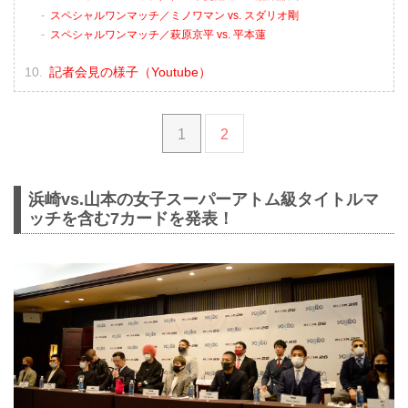
スペシャルワンマッチ／ミノワマン vs. スダリオ剛
スペシャルワンマッチ／萩原京平 vs. 平本蓮
記者会見の様子（Youtube）
1
2
浜崎vs.山本の女子スーパーアトム級タイトルマ
ッチを含む7カードを発表！