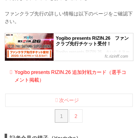
放送・配信スケジュール一覧
直前番組 放送・配信情報一覧
ファンクラブ先行の詳しい情報は以下のページをご確認下
日付 時間 放送・配信媒体 番組名
12/29（火） 25:55〜26:55 フジテレビ
さい。
（関東ローカル） FUJIYAMA FIGHT
CLUB 大晦日は格闘技RIZIN
12/3...
Yogibo presents RIZIN.26 ファン
クラブ先行チケット受付！
Yogibo presents RIZIN.26 さいたまスー
fc.rizinff.com
パーアリーナ大会のチケット最良席先行
として、RIZIN FF オフィシャルファンク
ラブサイト強者ノ巣の会員限定で2020年
Yogibo presents RIZIN.26 追加対戦カード（選手コ
12月4日（金）から会員先行受付をスター
メント掲載）
ト！ 先着順で受
次ページ
1
2