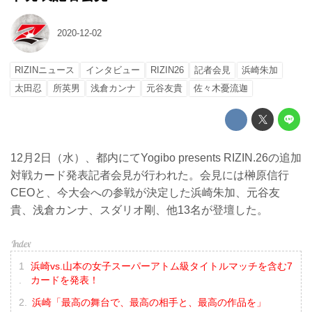
2020-12-02
RIZINニュース
インタビュー
RIZIN26
記者会見
浜崎朱加
太田忍
所英男
浅倉カンナ
元谷友貴
佐々木憂流迦
12月2日（水）、都内にてYogibo presents RIZIN.26の追加
対戦カード発表記者会見が行われた。会見には榊原信行
CEOと、今大会への参戦が決定した浜崎朱加、元谷友
貴、浅倉カンナ、スダリオ剛、他13名が登壇した。
浜崎vs.山本の女子スーパーアトム級タイトルマッチを含む7
カードを発表！
浜崎「最高の舞台で、最高の相手と、最高の作品を」