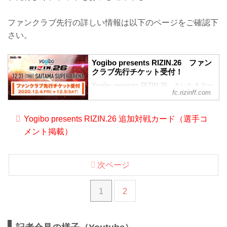
放送・配信スケジュール一覧
直前番組 放送・配信情報一覧
ファンクラブ先行の詳しい情報は以下のページをご確認下
日付 時間 放送・配信媒体 番組名
12/29（火） 25:55〜26:55 フジテレビ
さい。
（関東ローカル） FUJIYAMA FIGHT
CLUB 大晦日は格闘技RIZIN
12/3...
Yogibo presents RIZIN.26 ファン
クラブ先行チケット受付！
Yogibo presents RIZIN.26 さいたまスー
fc.rizinff.com
パーアリーナ大会のチケット最良席先行
として、RIZIN FF オフィシャルファンク
ラブサイト強者ノ巣の会員限定で2020年
Yogibo presents RIZIN.26 追加対戦カード（選手コ
12月4日（金）から会員先行受付をスター
メント掲載）
ト！ 先着順で受
次ページ
1
2