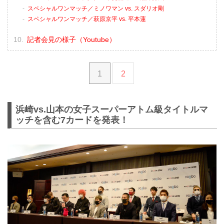
スペシャルワンマッチ／ミノワマン vs. スダリオ剛
スペシャルワンマッチ／萩原京平 vs. 平本蓮
記者会見の様子（Youtube）
1
2
浜崎vs.山本の女子スーパーアトム級タイトルマ
ッチを含む7カードを発表！