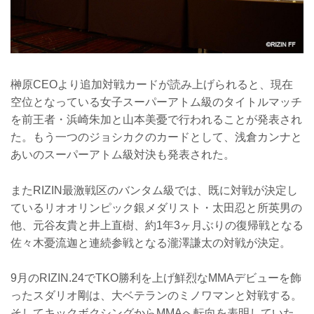
榊原CEOより追加対戦カードが読み上げられると、現在
空位となっている女子スーパーアトム級のタイトルマッチ
を前王者・浜崎朱加と山本美憂で行われることが発表され
た。もう一つのジョシカクのカードとして、浅倉カンナと
あいのスーパーアトム級対決も発表された。
またRIZIN最激戦区のバンタム級では、既に対戦が決定し
ているリオオリンピック銀メダリスト・太田忍と所英男の
他、元谷友貴と井上直樹、約1年3ヶ月ぶりの復帰戦となる
佐々木憂流迦と連続参戦となる瀧澤謙太の対戦が決定。
9月のRIZIN.24でTKO勝利を上げ鮮烈なMMAデビューを飾
ったスダリオ剛は、大ベテランのミノワマンと対戦する。
そしてキックボクシングからMMAへ転向を表明していた