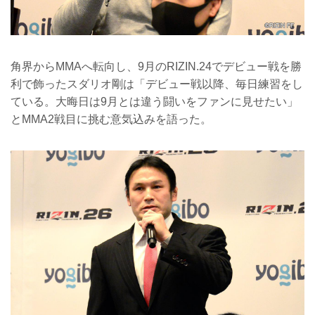
角界からMMAへ転向し、9月のRIZIN.24でデビュー戦を勝
利で飾ったスダリオ剛は「デビュー戦以降、毎日練習をし
ている。大晦日は9月とは違う闘いをファンに見せたい」
とMMA2戦目に挑む意気込みを語った。