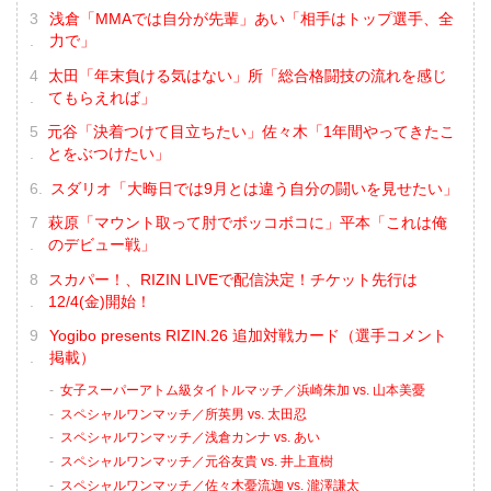
浅倉「MMAでは自分が先輩」あい「相手はトップ選手、全
力で」
太田「年末負ける気はない」所「総合格闘技の流れを感じ
てもらえれば」
元谷「決着つけて目立ちたい」佐々木「1年間やってきたこ
とをぶつけたい」
スダリオ「大晦日では9月とは違う自分の闘いを見せたい」
萩原「マウント取って肘でボッコボコに」平本「これは俺
のデビュー戦」
スカパー！、RIZIN LIVEで配信決定！チケット先行は
12/4(金)開始！
Yogibo presents RIZIN.26 追加対戦カード（選手コメント
掲載）
女子スーパーアトム級タイトルマッチ／浜崎朱加 vs. 山本美憂
スペシャルワンマッチ／所英男 vs. 太田忍
スペシャルワンマッチ／浅倉カンナ vs. あい
スペシャルワンマッチ／元谷友貴 vs. 井上直樹
スペシャルワンマッチ／佐々木憂流迦 vs. 瀧澤謙太