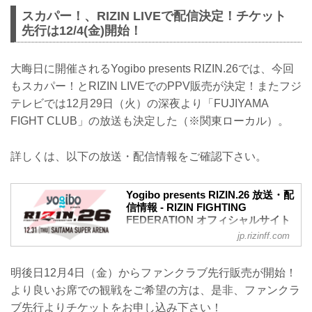
スカパー！、RIZIN LIVEで配信決定！チケット
先行は12/4(金)開始！
大晦日に開催されるYogibo presents RIZIN.26では、今回
もスカパー！とRIZIN LIVEでのPPV販売が決定！またフジ
テレビでは12月29日（火）の深夜より「FUJIYAMA
FIGHT CLUB」の放送も決定した（※関東ローカル）。
詳しくは、以下の放送・配信情報をご確認下さい。
Yogibo presents RIZIN.26 放送・配
信情報 - RIZIN FIGHTING
FEDERATION オフィシャルサイト
jp.rizinff.com
大晦日12月31日（木）さいたまスーパー
アリーナにて開催されるYogibo presents
RIZIN.26の放送・配信情報が決定した！
明後日12月4日（金）からファンクラブ先行販売が開始！
会場に行けない方は、スカパー！または
より良いお席での観戦をご希望の方は、是非、ファンクラ
RIZIN LIVEで2020年を締めくくる大激闘
をリアルタイムで視聴しよう！
ブ先行よりチケットをお申し込み下さい！