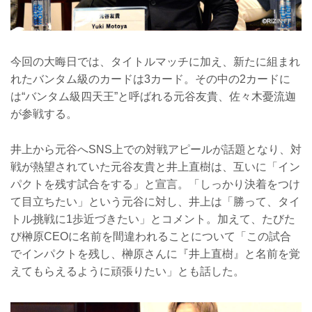
今回の大晦日では、タイトルマッチに加え、新たに組まれ
れたバンタム級のカードは3カード。その中の2カードに
は“バンタム級四天王”と呼ばれる元谷友貴、佐々木憂流迦
が参戦する。
井上から元谷へSNS上での対戦アピールが話題となり、対
戦が熱望されていた元谷友貴と井上直樹は、互いに「イン
パクトを残す試合をする」と宣言。「しっかり決着をつけ
て目立ちたい」という元谷に対し、井上は「勝って、タイ
トル挑戦に1歩近づきたい」とコメント。加えて、たびた
び榊原CEOに名前を間違われることについて「この試合
でインパクトを残し、榊原さんに『井上直樹』と名前を覚
えてもらえるように頑張りたい」とも話した。