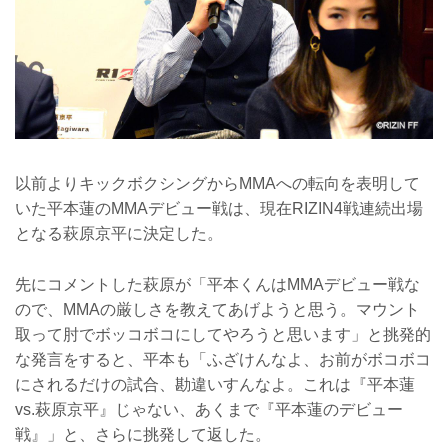
以前よりキックボクシングからMMAへの転向を表明して
いた平本蓮のMMAデビュー戦は、現在RIZIN4戦連続出場
となる萩原京平に決定した。
先にコメントした萩原が「平本くんはMMAデビュー戦な
ので、MMAの厳しさを教えてあげようと思う。マウント
取って肘でボッコボコにしてやろうと思います」と挑発的
な発言をすると、平本も「ふざけんなよ、お前がボコボコ
にされるだけの試合、勘違いすんなよ。これは『平本蓮
vs.萩原京平』じゃない、あくまで『平本蓮のデビュー
戦』」と、さらに挑発して返した。