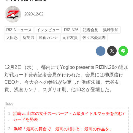
2020-12-02
RIZINニュース
インタビュー
RIZIN26
記者会見
浜崎朱加
太田忍
所英男
浅倉カンナ
元谷友貴
佐々木憂流迦
12月2日（水）、都内にてYogibo presents RIZIN.26の追加
対戦カード発表記者会見が行われた。会見には榊原信行
CEOと、今大会への参戦が決定した浜崎朱加、元谷友
貴、浅倉カンナ、スダリオ剛、他13名が登壇した。
浜崎vs.山本の女子スーパーアトム級タイトルマッチを含む7
カードを発表！
浜崎「最高の舞台で、最高の相手と、最高の作品を」