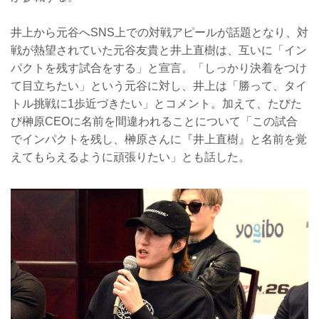
井上から元谷へSNS上での対戦アピールが話題となり、対
戦が熱望されていた元谷友貴と井上直樹は、互いに「イン
パクトを残す試合をする」と宣言。「しっかり決着をつけ
て目立ちたい」という元谷に対し、井上は「勝って、タイ
トル挑戦に1歩近づきたい」とコメント。加えて、たびた
び榊原CEOに名前を間違われることについて「この試合
でインパクトを残し、榊原さんに『井上直樹』と名前を覚
えてもらえるように頑張りたい」とも話した。