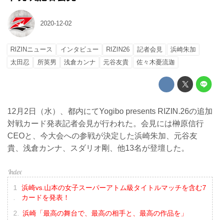
2020-12-02
RIZINニュース
インタビュー
RIZIN26
記者会見
浜崎朱加
太田忍
所英男
浅倉カンナ
元谷友貴
佐々木憂流迦
12月2日（水）、都内にてYogibo presents RIZIN.26の追加
対戦カード発表記者会見が行われた。会見には榊原信行
CEOと、今大会への参戦が決定した浜崎朱加、元谷友
貴、浅倉カンナ、スダリオ剛、他13名が登壇した。
浜崎vs.山本の女子スーパーアトム級タイトルマッチを含む7
カードを発表！
浜崎「最高の舞台で、最高の相手と、最高の作品を」