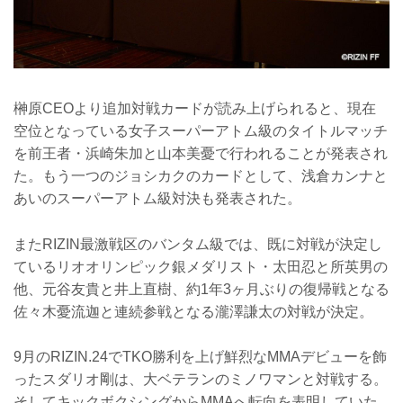
榊原CEOより追加対戦カードが読み上げられると、現在
空位となっている女子スーパーアトム級のタイトルマッチ
を前王者・浜崎朱加と山本美憂で行われることが発表され
た。もう一つのジョシカクのカードとして、浅倉カンナと
あいのスーパーアトム級対決も発表された。
またRIZIN最激戦区のバンタム級では、既に対戦が決定し
ているリオオリンピック銀メダリスト・太田忍と所英男の
他、元谷友貴と井上直樹、約1年3ヶ月ぶりの復帰戦となる
佐々木憂流迦と連続参戦となる瀧澤謙太の対戦が決定。
9月のRIZIN.24でTKO勝利を上げ鮮烈なMMAデビューを飾
ったスダリオ剛は、大ベテランのミノワマンと対戦する。
そしてキックボクシングからMMAへ転向を表明していた