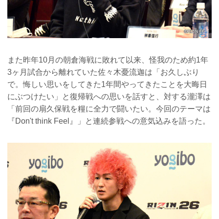
また昨年10月の朝倉海戦に敗れて以来、怪我のため約1年
3ヶ月試合から離れていた佐々木憂流迦は「お久しぶり
で。悔しい思いをしてきた1年間やってきたことを大晦日
にぶつけたい」と復帰戦への思いを話すと、対する瀧澤は
「前回の扇久保戦を糧に全力で闘いたい。今回のテーマは
『Don't think Feel』」と連続参戦への意気込みを語った。