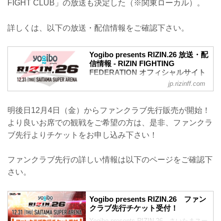
FIGHT CLUB」の放送も決定した（※関東ローカル）。
詳しくは、以下の放送・配信情報をご確認下さい。
Yogibo presents RIZIN.26 放送・配
信情報 - RIZIN FIGHTING
FEDERATION オフィシャルサイト
jp.rizinff.com
大晦日12月31日（木）さいたまスーパー
アリーナにて開催されるYogibo presents
RIZIN.26の放送・配信情報が決定した！
明後日12月4日（金）からファンクラブ先行販売が開始！
会場に行けない方は、スカパー！または
より良いお席での観戦をご希望の方は、是非、ファンクラ
RIZIN LIVEで2020年を締めくくる大激闘
をリアルタイムで視聴しよう！
ブ先行よりチケットをお申し込み下さい！
放送・配信スケジュール一覧
直前番組 放送・配信情報一覧
ファンクラブ先行の詳しい情報は以下のページをご確認下
日付 時間 放送・配信媒体 番組名
12/29（火） 25:55〜26:55 フジテレビ
さい。
（関東ローカル） FUJIYAMA FIGHT
CLUB 大晦日は格闘技RIZIN
12/3...
Yogibo presents RIZIN.26 ファン
クラブ先行チケット受付！
Yogibo presents RIZIN.26 さいたまスー