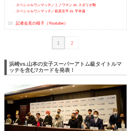
スペシャルワンマッチ／ミノワマン vs. スダリオ剛
スペシャルワンマッチ／萩原京平 vs. 平本蓮
記者会見の様子（Youtube）
1
2
浜崎vs.山本の女子スーパーアトム級タイトルマ
ッチを含む7カードを発表！