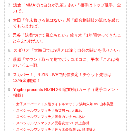
浅倉「MMAでは自分が先輩」あい「相手はトップ選手、全
力で」
太田「年末負ける気はない」所「総合格闘技の流れを感じ
てもらえれば」
元谷「決着つけて目立ちたい」佐々木「1年間やってきたこ
とをぶつけたい」
スダリオ「大晦日では9月とは違う自分の闘いを見せたい」
萩原「マウント取って肘でボッコボコに」平本「これは俺
のデビュー戦」
スカパー！、RIZIN LIVEで配信決定！チケット先行は
12/4(金)開始！
Yogibo presents RIZIN.26 追加対戦カード（選手コメント
掲載）
女子スーパーアトム級タイトルマッチ／浜崎朱加 vs. 山本美憂
スペシャルワンマッチ／所英男 vs. 太田忍
スペシャルワンマッチ／浅倉カンナ vs. あい
スペシャルワンマッチ／元谷友貴 vs. 井上直樹
スペシャルワンマッチ／佐々木憂流迦 vs. 瀧澤謙太