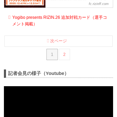
fc.rizinff.com
パーアリーナ大会のチケット最良席先行
として、RIZIN FF オフィシャルファンク
ラブサイト強者ノ巣の会員限定で2020年
Yogibo presents RIZIN.26 追加対戦カード（選手コ
12月4日（金）から会員先行受付をスター
メント掲載）
ト！ 先着順で受
次ページ
1
2
記者会見の様子（Youtube）