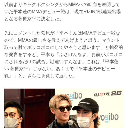
以前よりキックボクシングからMMAへの転向を表明して
いた平本蓮のMMAデビュー戦は、現在RIZIN4戦連続出場
となる萩原京平に決定した。
先にコメントした萩原が「平本くんはMMAデビュー戦な
ので、MMAの厳しさを教えてあげようと思う。マウント
取って肘でボッコボコにしてやろうと思います」と挑発的
な発言をすると、平本も「ふざけんなよ、お前がボコボコ
にされるだけの試合、勘違いすんなよ。これは『平本蓮
vs.萩原京平』じゃない、あくまで『平本蓮のデビュー
戦』」と、さらに挑発して返した。