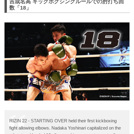
吉成名高 キックボクシングルールでの肘打ち回
数「18」
RIZIN 22 - STARTING OVER held their first kickboxing
fight allowing elbows. Nadaka Yoshinari capitalized on the