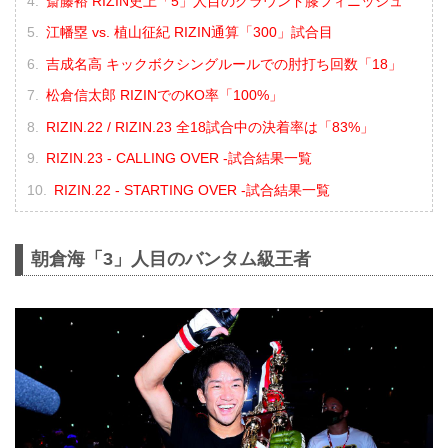
斎藤裕 RIZIN史上「5」人目のグラウンド膝フィニッシュ
江幡塁 vs. 植山征紀 RIZIN通算「300」試合目
吉成名高 キックボクシングルールでの肘打ち回数「18」
松倉信太郎 RIZINでのKO率「100%」
RIZIN.22 / RIZIN.23 全18試合中の決着率は「83%」
RIZIN.23 - CALLING OVER -試合結果一覧
RIZIN.22 - STARTING OVER -試合結果一覧
朝倉海「3」人目のバンタム級王者