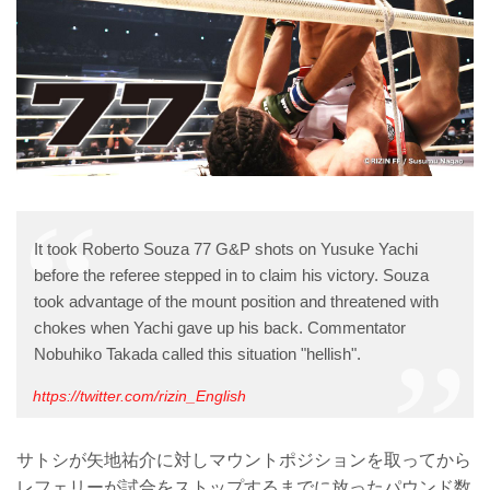
It took Roberto Souza 77 G&P shots on Yusuke Yachi
before the referee stepped in to claim his victory. Souza
took advantage of the mount position and threatened with
chokes when Yachi gave up his back. Commentator
Nobuhiko Takada called this situation "hellish".
https://twitter.com/rizin_English
サトシが矢地祐介に対しマウントポジションを取ってから
レフェリーが試合をストップするまでに放ったパウンド数