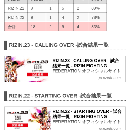
RIZIN.22
9
1
5
2
89%
RIZIN.23
9
1
4
2
78%
合計
18
2
9
4
83%
RIZIN.23 - CALLING OVER -試合結果一覧
RIZIN.23 - CALLING OVER - 試合
結果一覧 - RIZIN FIGHTING
FEDERATION オフィシャルサイト
jp.rizinff.com
第9試合／バンタム級タイトルマッチ 朝
倉海 vs. 扇久保博正
Full Fight | 朝倉海 vs. 扇久保博正 / Kai
RIZIN.22 - STARTING OVER -試合結果一覧
Asakura vs. Hiromasa Ougikubo -
RIZIN.23
youtu.be
RIZIN.22 - STARTING OVER - 試合
RIZIN MMAルール：5分 3R（61.0kg）
結果一覧 - RIZIN FIGHTING
※肘あり
FEDERATION オフィシャルサイト
（WIN）朝倉海 vs. 扇久保博正（LOSE）
1R 4分31秒 TKO（レフェリーストップ：
jp.rizinff.com
第9試合／スペシャルワンマッチ 矢地祐