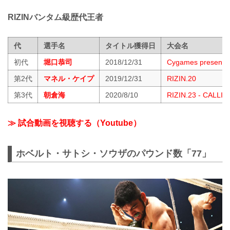
RIZINバンタム級歴代王者
代
選手名
タイトル獲得日
大会名
初代
堀口恭司
2018/12/31
Cygames presents 
第2代
マネル・ケイプ
2019/12/31
RIZIN.20
第3代
朝倉海
2020/8/10
RIZIN.23 - CALLI
≫ 試合動画を視聴する（Youtube）
ホベルト・サトシ・ソウザのパウンド数「77」