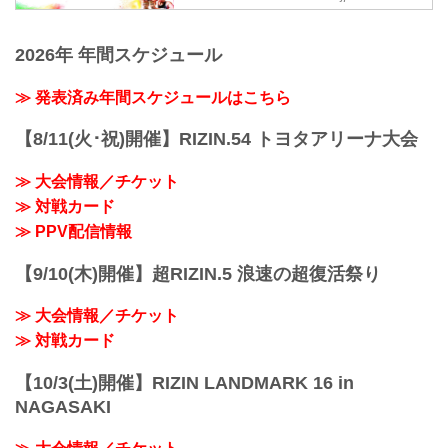
グラウンドキック）
介 vs. ホベルト・サトシ・ソウザ
試合結果詳細
Full Fight | 矢地祐介 vs. ホベルト・サト
第8試合／スペシャルワンマッチ 元谷友
2026年 年間スケジュール
シ・ソウザ / Yusuke Yachi vs. Roberto
貴 vs. 魚井フルスイング...
Satoshi Souza - RIZIN.22
youtu.be
≫ 発表済み年間スケジュールはこちら
RIZIN MMAルール：5分 3R（71.0kg）
（LOSE）矢地祐介 vs. ホベルト・サト
【8/11(火･祝)開催】RIZIN.54 トヨタアリーナ大会
シ・ソウザ（WIN）
1R 1分52秒 TKO（レフェリーストップ：
≫ 大会情報／チケット
グラウンドパンチ）
≫ 対戦カード
試合結果詳細
第8試合／スペシャル...
≫ PPV配信情報
【9/10(木)開催】超RIZIN.5 浪速の超復活祭り
≫ 大会情報／チケット
≫ 対戦カード
【10/3(土)開催】RIZIN LANDMARK 16 in
NAGASAKI