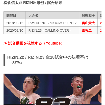
松倉信太郎 RIZIN出場歴 / 試合結果
開催日
大会名
対戦相手
試
2018/08/12
RWEDDINGS presents RIZIN.12
奥山貴大
2
2020/08/10
RIZIN.23 - CALLING OVER -
森興二
1
≫ 試合動画を視聴する（Youtube）
RIZIN.22 / RIZIN.23 全18試合中の決着率は
「83%」