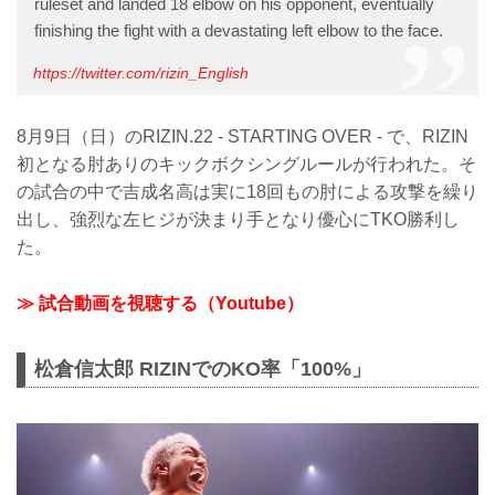
ruleset and landed 18 elbow on his opponent, eventually
finishing the fight with a devastating left elbow to the face.
https://twitter.com/rizin_English
8月9日（日）のRIZIN.22 - STARTING OVER - で、RIZIN
初となる肘ありのキックボクシングルールが行われた。そ
の試合の中で吉成名高は実に18回もの肘による攻撃を繰り
出し、強烈な左ヒジが決まり手となり優心にTKO勝利し
た。
≫ 試合動画を視聴する（Youtube）
松倉信太郎 RIZINでのKO率「100%」