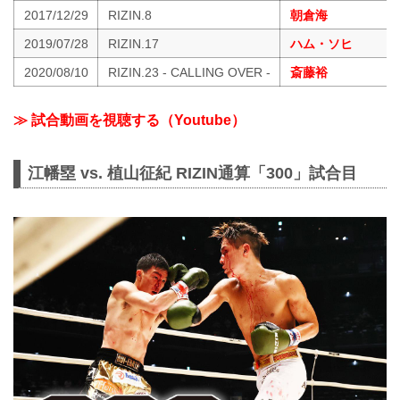
2017/12/29
RIZIN.8
朝倉海
2019/07/28
RIZIN.17
ハム・ソヒ
2020/08/10
RIZIN.23 - CALLING OVER -
斎藤裕
≫ 試合動画を視聴する（Youtube）
江幡塁 vs. 植山征紀 RIZIN通算「300」試合目