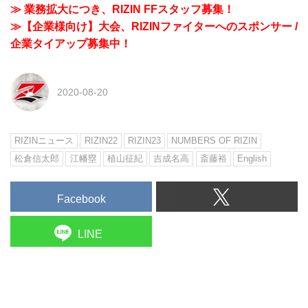
≫ 業務拡大につき、RIZIN FFスタッフ募集！
≫【企業様向け】大会、RIZINファイターへのスポンサー /
企業タイアップ募集中！
2020-08-20
RIZINニュース
RIZIN22
RIZIN23
NUMBERS OF RIZIN
松倉信太郎
江幡塁
植山征紀
吉成名高
斎藤裕
English
Facebook
LINE