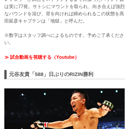
は実に77発。サトシにマウントを取られ、向き合えば強烈
なパウンドを浴び、背を向ければ締められるこの状態を髙
田延彦キャプテンは「地獄」と呼んだ。
※数字はスタッフ調べによるものです。予めご了承くださ
い。
≫ 試合動画を視聴する（Youtube）
元谷友貴「588」日ぶりのRIZIN勝利