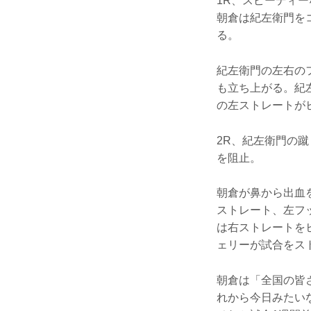
1R、スピーディ
朝倉は紀左衛門を
る。
紀左衛門の左右の
も立ち上がる。紀
の左ストレートが
2R、紀左衛門の
を阻止。
朝倉が鼻から出血
ストレート、左フ
は右ストレートを
ェリーが試合をス
朝倉は「全国の皆
れから今日みたい