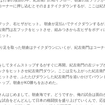
ーな打撃の攻防の中、紀左衛門の右インロー、朝倉の左フックが
コーナーに押し込むとそのままテイクダウンするが、ここは紀
フック、右ヒザがヒット。 朝倉が足払いでテイクダウンするが
左衛門は左フックをヒットさせ、組みつきから左ヒザをボディ
ヒット。
蹴り足を取った朝倉はテイクダウンにいくが、紀左衛門はコーナ
をしてタイムストップするがすぐに再開。紀左衛門の左ジャブ
ックをヒットさせ紀左衛門ダウン。ここは立ち上がった紀左衛
ヒットさせ、ふたたびダウンした紀左衛門を追いかけてパウン
トップ。朝倉がKO勝ちをおさめた。
さんはじめまして。朝倉海です。どうですか、俺の試合は面白か
な試合をどんどんして日本の格闘技を盛り上げていくんで、応