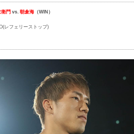
左衛門
vs.
朝倉海
（WIN）
KO(レフェリーストップ)