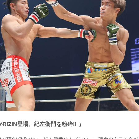
IZIN登場、紀左衛門を粉砕!! 」