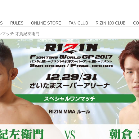
US
RULES
ONLINE STORE
FAN CLUB
RIZIN 100 CLUB
CO
【試合結果】第3試合／スペシャルワンマッチ 才賀紀左衛門 vs. 朝倉海