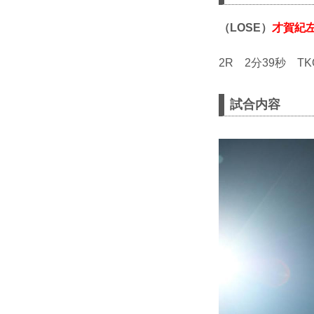
（LOSE）
才賀紀
2R 2分39秒 T
試合内容