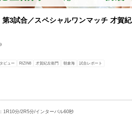
第3試合／スペシャルワンマッチ 才賀紀左
9
タビュー
RIZIN8
才賀紀左衛門
朝倉海
試合レポート
ル：1R10分/2R5分/インターバル60秒