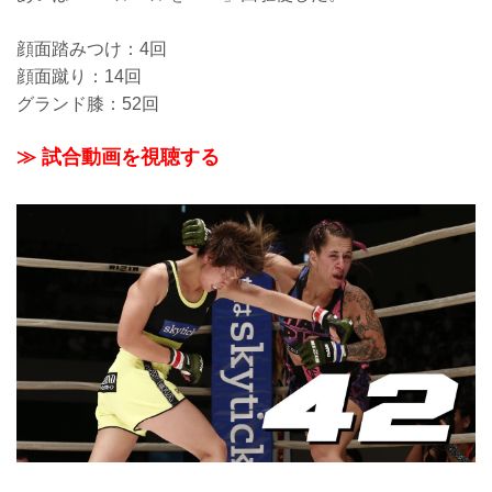
顔面踏みつけ：4回
顔面蹴り：14回
グランド膝：52回
≫ 試合動画を視聴する