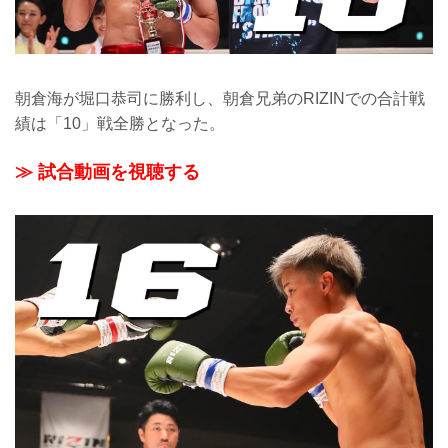
朝倉海が堀口恭司に勝利し、朝倉兄弟のRIZINでの合計戦
績は「10」戦全勝となった。
≫ 試合動画を視聴する