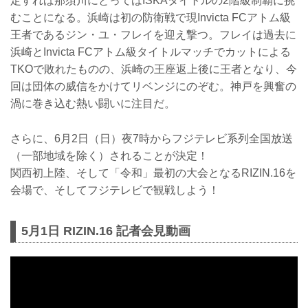
定すれば那須川にとってはISKAタイトルの2階級制覇に挑
むことになる。浜崎は初の防衛戦で現Invicta FCアトム級
王者であるジン・ユ・フレイを迎え撃つ。フレイは過去に
浜崎とInvicta FCアトム級タイトルマッチでカットによる
TKOで敗れたものの、浜崎の王座返上後に王者となり、今
回は団体の威信をかけてリベンジにのぞむ。神戸を興奮の
渦に巻き込む熱い闘いに注目だ。
さらに、6月2日（日）夜7時からフジテレビ系列全国放送
（一部地域を除く）されることが決定！
関西初上陸、そして「令和」最初の大会となるRIZIN.16を
会場で、そしてフジテレビで観戦しよう！
5月1日 RIZIN.16 記者会見動画