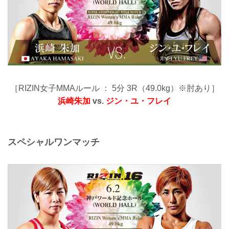
［RIZIN女子MMAルール ： 5分 3R（49.0kg）※肘あり］
浜崎朱加
vs.
ジン・ユ・フレイ
スペシャルワンマッチ