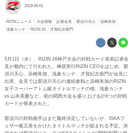
2019-05-01
RIZINニュース
大会情報
記者会見
那須川天心
浜崎朱加
浅倉カンナ
RIZIN.16
才賀紀左衛門
5月1日（水）、RIZIN.16神戸大会の対戦カード発表記者会
見が都内にて行われた。榊原実行RIZIN CEOをはじめ、那
須川天心、浜崎朱加、浅倉カンナ、才賀紀左衛門が会見に
出席。会見では那須川天心の連続参戦と浜崎朱加のRIZIN
女子スーパーアトム級タイトルマッチの他、浅倉カンナ
vs 山本美憂など、初の関西大会を盛り上げる計6つの対戦
カードが発表された。
那須川の対戦相手はまだ最終決定していないが、ISKAフ
ェザー級王座をかけたタイトルマッチが組まれる予定。決