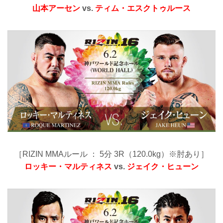
山本アーセン
vs.
ティム・エスクトゥルース
［RIZIN MMAルール ： 5分 3R（120.0kg）※肘あり］
ロッキー・マルティネス
vs.
ジェイク・ヒューン