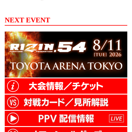
構えで距離を取る。中村はパンチを振り回
すが、一刀は間一髪でかわす。しかし、中
村がコーナーに詰めてパンチを振るうとヒ
NEXT EVENT
ット！さらにノーモーションからの左右の
パンチを当てると、一刀はややぐらつく。
残り20秒、中村はさらにパンチを纏めたと
ころで一刀がダウン！ここでゴングが鳴
り、1R終了。 ROUND 2 ゴング直後、中村
は...