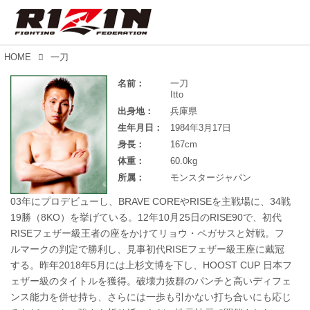
HOME
一刀
名前：
一刀
Itto
出身地：
兵庫県
生年月日：
1984年3月17日
身長：
167cm
体重：
60.0kg
所属：
モンスタージャパン
03年にプロデビューし、BRAVE COREやRISEを主戦場に、34戦
19勝（8KO）を挙げている。12年10月25日のRISE90で、初代
RISEフェザー級王者の座をかけてリョウ・ペガサスと対戦。フ
ルマークの判定で勝利し、見事初代RISEフェザー級王座に戴冠
する。昨年2018年5月には上杉文博を下し、HOOST CUP 日本フ
ェザー級のタイトルを獲得。破壊力抜群のパンチと高いディフェ
ンス能力を併せ持ち、さらには一歩も引かない打ち合いにも応じ