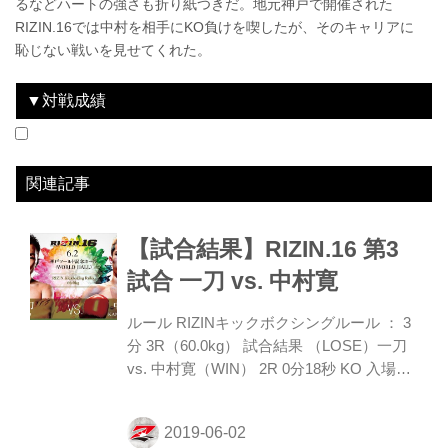
るなどハートの強さも折り紙つきだ。地元神戸で開催された
RIZIN.16では中村を相手にKO負けを喫したが、そのキャリアに
恥じない戦いを見せてくれた。
▼対戦成績
2019.6.2
RIZIN.16
LOSE
vs
中村寛
2R 0分18秒（KO）
関連記事
【試合結果】RIZIN.16 第3
試合 一刀 vs. 中村寛
ルール RIZINキックボクシングルール ： 3
分 3R（60.0kg） 試合結果 （LOSE）一刀
vs. 中村寛（WIN） 2R 0分18秒 KO 入場
ROUND 1 中村はいきなり飛び込むような
モーションで挑発すると、中央を取りなが
らプレッシャーをかける。一刀はオーソの