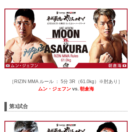
［RIZIN MMA ルール ： 5分 3R（61.0kg）※肘あり］
ムン・ジェフン
vs.
朝倉海
第3試合