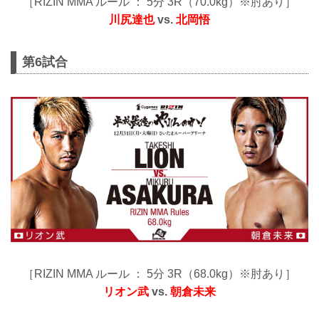
［RIZIN MMA ルール ： 5分 3R（70.0kg）※肘あり］
川尻達也
vs.
北岡悟
第6試合
［RIZIN MMA ルール ： 5分 3R（68.0kg）※肘あり］
リオン武
vs.
朝倉未来