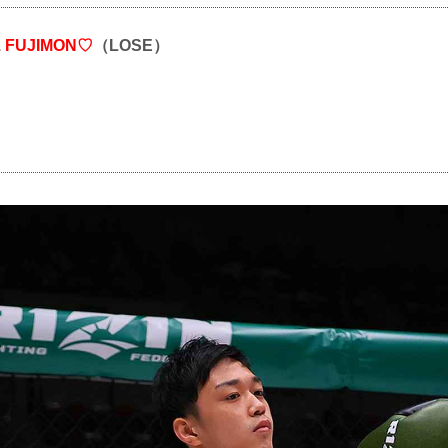
.
FUJIMON♡
（LOSE）