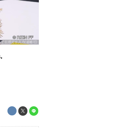
リックして引用元を入力(省略可)
.