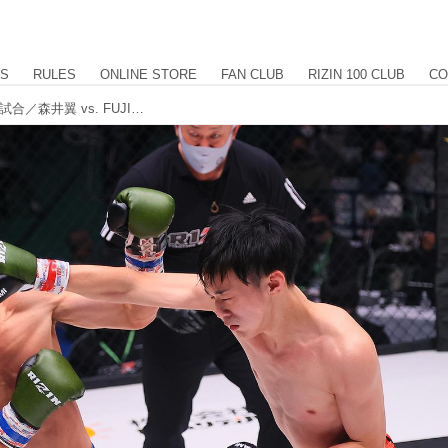
US
RULES
ONLINE STORE
FAN CLUB
RIZIN 100 CLUB
CO
【試合結果】RIZIN TRIGGER 1st 第1試合／森井翼 vs. FUJIMON♡