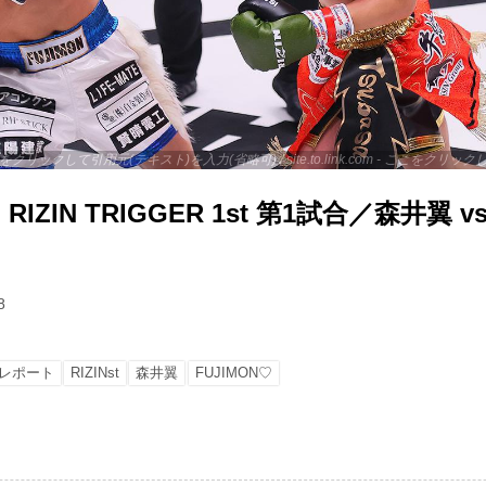
 - ここをクリックして引用元(テキスト)を入力(省略可) / site.to.link.com - ここをク
ZIN TRIGGER 1st 第1試合／森井翼 vs
8
レポート
RIZINst
森井翼
FUJIMON♡